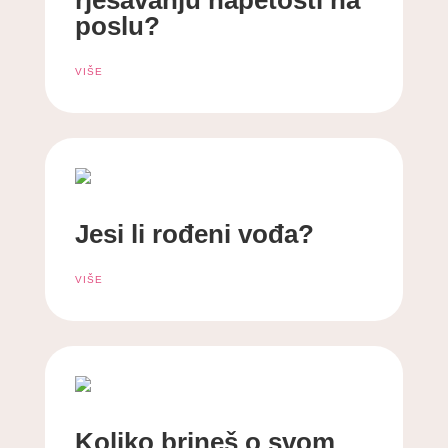
rješavanju napetosti na
poslu?
VIŠE
Jesi li rođeni vođa?
VIŠE
Koliko brineš o svom