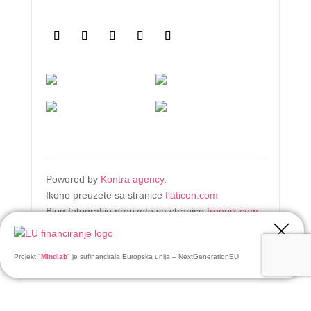
Powered by
Kontra agency
.
Ikone preuzete sa stranice
flaticon.com
Blog fotografije preuzete sa stranice
freepik.com
Projekt "
Mindlab
" je sufinancirala Europska unija – NextGenerationEU