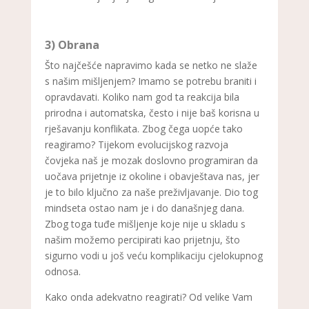
3) Obrana
Što najčešće napravimo kada se netko ne slaže
s našim mišljenjem? Imamo se potrebu braniti i
opravdavati. Koliko nam god ta reakcija bila
prirodna i automatska, često i nije baš korisna u
rješavanju konflikata. Zbog čega uopće tako
reagiramo? Tijekom evolucijskog razvoja
čovjeka naš je mozak doslovno programiran da
uočava prijetnje iz okoline i obavještava nas, jer
je to bilo ključno za naše preživljavanje. Dio tog
mindseta ostao nam je i do današnjeg dana.
Zbog toga tuđe mišljenje koje nije u skladu s
našim možemo percipirati kao prijetnju, što
sigurno vodi u još veću komplikaciju cjelokupnog
odnosa.
Kako onda adekvatno reagirati? Od velike Vam