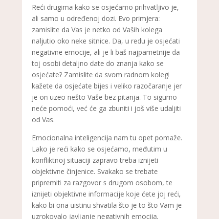
Reći drugima kako se osjećamo prihvatljivo je,
ali samo u određenoj dozi. Evo primjera:
zamislite da Vas je netko od Vaših kolega
naljutio oko neke sitnice. Da, u redu je osjećati
negativne emocije, ali je li baš najpametnije da
toj osobi detaljno date do znanja kako se
osjećate? Zamislite da svom radnom kolegi
kažete da osjećate bijes i veliko razočaranje jer
je on uzeo nešto Vaše bez pitanja. To sigurno
neće pomoći, već će ga zbuniti i još više udaljiti
od Vas.
Emocionalna inteligencija nam tu opet pomaže.
Lako je reći kako se osjećamo, međutim u
konfliktnoj situaciji zapravo treba iznijeti
objektivne činjenice. Svakako se trebate
pripremiti za razgovor s drugom osobom, te
iznijeti objektivne informacije koje ćete joj reći,
kako bi ona uistinu shvatila što je to što Vam je
uzrokovalo javljanje negativnih emocija.