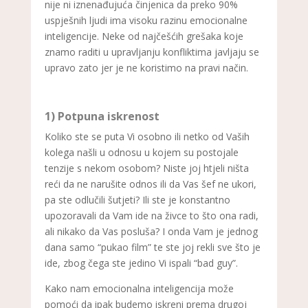
nije ni iznenađujuća činjenica da preko 90%
uspješnih ljudi ima visoku razinu emocionalne
inteligencije. Neke od najčešćih grešaka koje
znamo raditi u upravljanju konfliktima javljaju se
upravo zato jer je ne koristimo na pravi način.
1) Potpuna iskrenost
Koliko ste se puta Vi osobno ili netko od Vaših
kolega našli u odnosu u kojem su postojale
tenzije s nekom osobom? Niste joj htjeli ništa
reći da ne narušite odnos ili da Vas šef ne ukori,
pa ste odlučili šutjeti? Ili ste je konstantno
upozoravali da Vam ide na živce to što ona radi,
ali nikako da Vas posluša? I onda Vam je jednog
dana samo “pukao film” te ste joj rekli sve što je
ide, zbog čega ste jedino Vi ispali “bad guy”.
Kako nam emocionalna inteligencija može
pomoći da ipak budemo iskreni prema drugoj