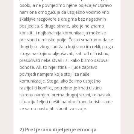
osobi, a ne povrijedimo njene osjećaje? Upravo
nam ona omogućuje da uspješno vodimo vrlo
škakljive razgovore s drugima bez negativnih
posljedica. S druge strane, ako je ne znamo
koristiti, i najbanalnija komunikacija može se
pretvoriti u minsko polje. Često smatramo da se
drugi ljute zbog sadržaja koji smo im rekli, pa ga
stoga nastojimo uljepšavati, kriti od njih istinu,
prešućivati neke stvari i sl. kako bismo sačuvali
odnose. Ali, to nije istina – ljude zapravo
povrijedi namjera koja stoji iza naše
komunikacije. Stoga, ako želimo uspješno
razriješiti konflikt, potrebno je imati uistinu
iskrenu namjeru prema drugoj strani, te nastalu
situaciju željeti riješiti na obostranu korist – a ne
se samo nastojati izboriti za svoje.
2) Pretjerano dijeljenje emocija