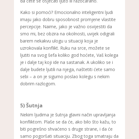
da ćete se osjećati ljuto ili razočarano.
Kako si pomoći? Emocionalno inteligentni ljudi
imaju jako dobru sposobnost promjene vlastite
percepcije. Naime, jako je važno osvijestiti da
smo mi, bez obzira na okolnosti, uvijek odigrali
barem nekakvu ulogu u situaciji koja je
uzrokovala konflikt. Ruku na srce, možete se
ljutiti na svog šefa koliko god hoćete, Vaš kolega
je i dalje taj koji ide na sastanak. A ukoliko se i
dalje budete ljutili na njega, naštetiti ćete samo
sebi – a on je sigurno poslao kolegu s nekim
dobrim razlogom.
5) Šutnja
Nekim ljudima je šutnja glavni način upravljanja
konfliktom. Plaše se da će, ako bilo što kažu, to
biti pogrešno shvaćeno s druge strane, i da će
samo pogoršati situaciju. Zbog toga smatraju da