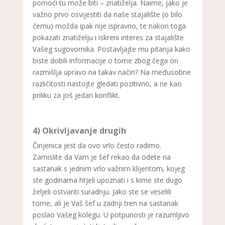
pomoći tu može biti – znatiželja. Naime, jako je
važno prvo osvijestiti da naše stajalište (o bilo
čemu) možda ipak nije ispravno, te nakon toga
pokazati znatiželju i iskreni interes za stajalište
Vašeg sugovornika. Postavljajte mu pitanja kako
biste dobili informacije o tome zbog čega on
razmišlja upravo na takav način? Na međusobne
različitosti nastojte gledati pozitivno, a ne kao
priliku za još jedan konflikt.
4) Okrivljavanje drugih
Činjenica jest da ovo vrlo često radimo.
Zamislite da Vam je šef rekao da odete na
sastanak s jednim vrlo važnim klijentom, kojeg
ste godinama htjeli upoznati i s kime ste dugo
željeli ostvariti suradnju. Jako ste se veselili
tome, ali je Vaš šef u zadnji tren na sastanak
poslao Vašeg kolegu. U potpunosti je razumljivo