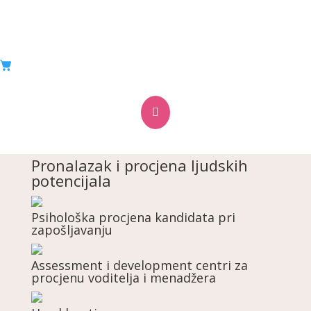
Desna smo ruka vlasnicima i
upravi.
Evo što skidamo s tvojih leđa:

Pronalazak i procjena ljudskih
potencijala
Psihološka procjena kandidata pri
zapošljavanju
Assessment i development centri za
procjenu voditelja i menadžera