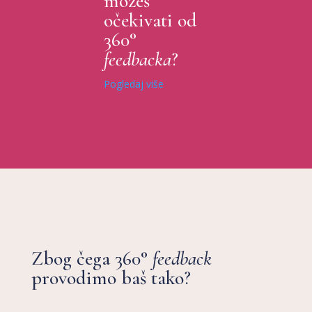
možeš
očekivati od
360°
feedbacka
?
Pogledaj više
Zbog čega 360°
feedback
provodimo baš tako?