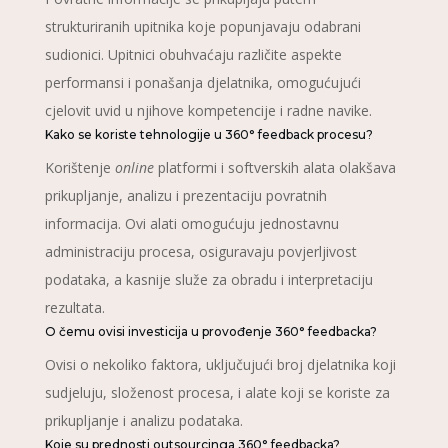
strukturiranih upitnika koje popunjavaju odabrani
sudionici. Upitnici obuhvaćaju različite aspekte
performansi i ponašanja djelatnika, omogućujući
cjelovit uvid u njihove kompetencije i radne navike.
Kako se koriste tehnologije u 360° feedback procesu?
Korištenje
online
platformi i softverskih alata olakšava
prikupljanje, analizu i prezentaciju povratnih
informacija. Ovi alati omogućuju jednostavnu
administraciju procesa, osiguravaju povjerljivost
podataka, a kasnije služe za obradu i interpretaciju
rezultata.
O čemu ovisi investicija u provođenje 360° feedbacka?
Ovisi o nekoliko faktora, uključujući broj djelatnika koji
sudjeluju, složenost procesa, i alate koji se koriste za
prikupljanje i analizu podataka.
Koje su prednosti outsourcinga 360° feedbacka?