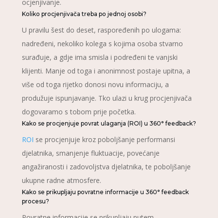
ocjenjivanje.
Koliko procjenjivača treba po jednoj osobi?
U pravilu šest do deset, raspoređenih po ulogama:
nadređeni, nekoliko kolega s kojima osoba stvarno
surađuje, a gdje ima smisla i podređeni te vanjski
klijenti. Manje od toga i anonimnost postaje upitna, a
više od toga rijetko donosi novu informaciju, a
produžuje ispunjavanje. Tko ulazi u krug procjenjivača
dogovaramo s tobom prije početka.
Kako se procjenjuje povrat ulaganja (ROI) u 360° feedback?
ROI
se procjenjuje kroz poboljšanje performansi
djelatnika, smanjenje fluktuacije, povećanje
angažiranosti i zadovoljstva djelatnika, te poboljšanje
ukupne radne atmosfere.
Kako se prikupljaju povratne informacije u 360° feedback
procesu?
Povratne informacije se prikupljaju putem