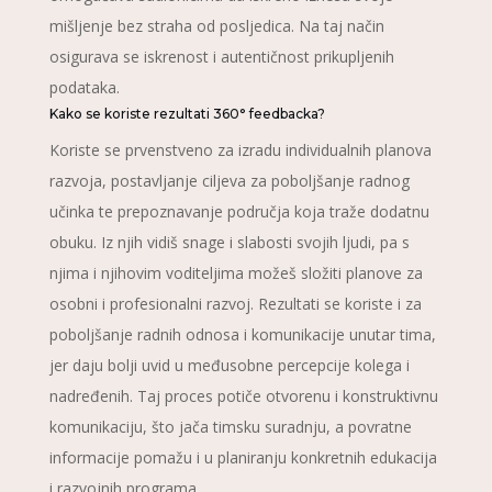
mišljenje bez straha od posljedica. Na taj način
osigurava se iskrenost i autentičnost prikupljenih
podataka.
Kako se koriste rezultati 360° feedbacka?
Koriste se prvenstveno za izradu individualnih planova
razvoja, postavljanje ciljeva za poboljšanje radnog
učinka te prepoznavanje područja koja traže dodatnu
obuku. Iz njih vidiš snage i slabosti svojih ljudi, pa s
njima i njihovim voditeljima možeš složiti planove za
osobni i profesionalni razvoj. Rezultati se koriste i za
poboljšanje radnih odnosa i komunikacije unutar tima,
jer daju bolji uvid u međusobne percepcije kolega i
nadređenih. Taj proces potiče otvorenu i konstruktivnu
komunikaciju, što jača timsku suradnju, a povratne
informacije pomažu i u planiranju konkretnih edukacija
i razvojnih programa.