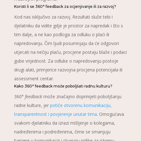
Koristi li se 360° feedback za ocjenjivanje ili za razvoj?
Kod nas isključivo za razvoj. Rezultati služe tebi i
djelatniku da vidite gdje je prostor za napredak i što s
tim dalje, a ne kao podloga za odluku o plaći ili
napredovanju. Čim ljudi posumnjaju da će odgovori
utjecati na nečiju plaću, procjene postaju blaže i podaci
gube vrijednost. Za odluke o napredovanju postoje
drugi alati, primjerice razvojna procjena potencijala ili
assessment centar.
Kako 360° feedback može poboljšati radnu kulturu?
360°
feedback
može značajno doprinijeti poboljšanju
radne kulture, jer
potiče otvorenu komunikaciju,
transparentnost i povjerenje unutar tima
. Omogućava
svakom djelatniku da izrazi mišljenje o kolegama,
nadređenima i podređenima, čime se smanjuju
barijere u komunikaciji i stvaraju prilike za iskrenu