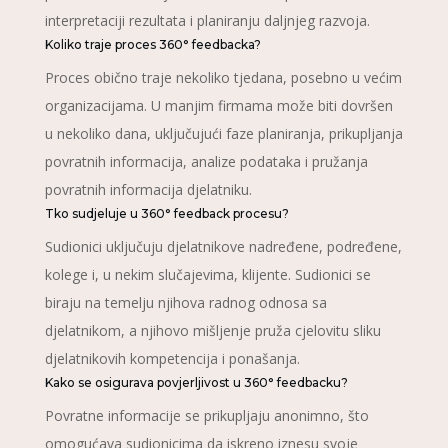
interpretaciji rezultata i planiranju daljnjeg razvoja.
Koliko traje proces 360° feedbacka?
Proces obično traje nekoliko tjedana, posebno u većim
organizacijama. U manjim firmama može biti dovršen
u nekoliko dana, uključujući faze planiranja, prikupljanja
povratnih informacija, analize podataka i pružanja
povratnih informacija djelatniku.
Tko sudjeluje u 360° feedback procesu?
Sudionici uključuju djelatnikove nadređene, podređene,
kolege i, u nekim slučajevima, klijente. Sudionici se
biraju na temelju njihova radnog odnosa sa
djelatnikom, a njihovo mišljenje pruža cjelovitu sliku
djelatnikovih kompetencija i ponašanja.
Kako se osigurava povjerljivost u 360° feedbacku?
Povratne informacije se prikupljaju anonimno, što
omogućava sudionicima da iskreno iznesu svoje