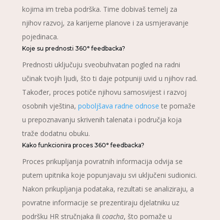
kojima im treba podrška. Time dobivaš temelj za
njihov razvoj, za karijerne planove i za usmjeravanje
pojedinaca.
Koje su prednosti 360° feedbacka?
Prednosti uključuju sveobuhvatan pogled na radni
učinak tvojih ljudi, što ti daje potpuniji uvid u njihov rad.
Također, proces potiče njihovu samosvijest i razvoj
osobnih vještina,
poboljšava radne odnose
te pomaže
u prepoznavanju skrivenih talenata i područja koja
traže dodatnu obuku.
Kako funkcionira proces 360° feedbacka?
Proces prikupljanja povratnih informacija odvija se
putem upitnika koje popunjavaju svi uključeni sudionici.
Nakon prikupljanja podataka, rezultati se analiziraju, a
povratne informacije se prezentiraju djelatniku uz
podršku HR stručnjaka ili
coacha
, što pomaže u