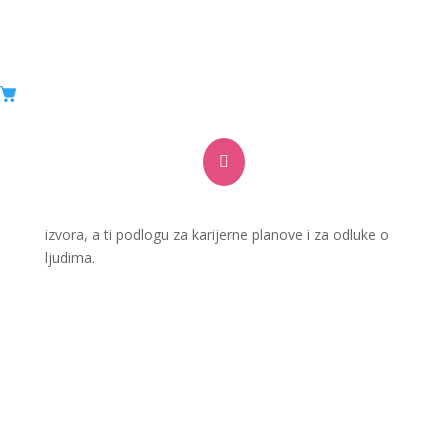
Provođenje 360 feedback-a

Tvoji djelatnici dobit će detaljne povratne informacije o
svojoj učinkovitosti i radnom ponašanju iz različitih
izvora, a ti podlogu za karijerne planove i za odluke o
ljudima.