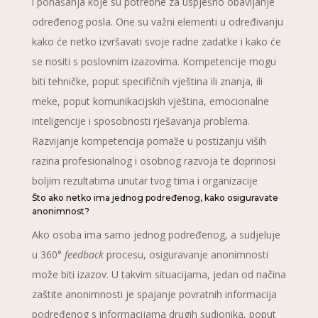
i ponašanja koje su potrebne za uspješno obavljanje
određenog posla. One su važni elementi u određivanju
kako će netko izvršavati svoje radne zadatke i kako će
se nositi s poslovnim izazovima. Kompetencije mogu
biti tehničke, poput specifičnih vještina ili znanja, ili
meke, poput komunikacijskih vještina, emocionalne
inteligencije i sposobnosti rješavanja problema.
Razvijanje kompetencija pomaže u postizanju viših
razina profesionalnog i osobnog razvoja te doprinosi
boljim rezultatima unutar tvog tima i organizacije
Što ako netko ima jednog podređenog, kako osiguravate
anonimnost?
Ako osoba ima samo jednog podređenog, a sudjeluje
u 360°
feedback
procesu, osiguravanje anonimnosti
može biti izazov. U takvim situacijama, jedan od načina
zaštite anonimnosti je spajanje povratnih informacija
podređenog s informacijama drugih sudionika, poput