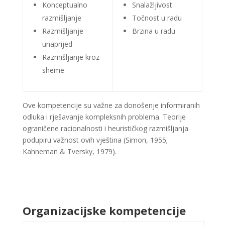
Konceptualno
Snalažljivost
razmišljanje
Točnost u radu
Razmišljanje
Brzina u radu
unaprijed
Razmišljanje kroz
sheme
Ove
kompetencije su važne za donošenje
informiranih
odluka i rješavanje
kompleksnih problema. Teorije
ograničene racionalnosti i heurističkog
razmišljanja
podupiru važnost ovih
vještina (Simon, 1955;
Kahneman &
Tversky, 1979).
Organizacijske kompetencije