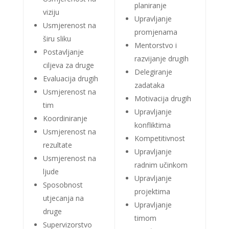
planiranje
viziju
Upravljanje
Usmjerenost na
promjenama
širu sliku
Mentorstvo i
Postavljanje
razvijanje drugih
ciljeva za druge
Delegiranje
Evaluacija drugih
zadataka
Usmjerenost na
Motivacija drugih
tim
Upravljanje
Koordiniranje
konfliktima
Usmjerenost na
Kompetitivnost
rezultate
Upravljanje
Usmjerenost na
radnim učinkom
ljude
Upravljanje
Sposobnost
projektima
utjecanja na
Upravljanje
druge
timom
Supervizorstvo