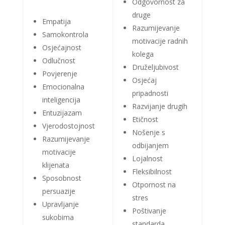
Odgovornost za
druge
Empatija
Razumijevanje
Samokontrola
motivacije radnih
Osjećajnost
kolega
Odlučnost
Druželjubivost
Povjerenje
Osjećaj
Emocionalna
pripadnosti
inteligencija
Razvijanje drugih
Entuzijazam
Etičnost
Vjerodostojnost
Nošenje s
Razumijevanje
odbijanjem
motivacije
Lojalnost
klijenata
Fleksibilnost
Sposobnost
Otpornost na
persuazije
stres
Upravljanje
Poštivanje
sukobima
standarda