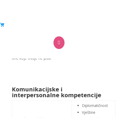
Ovo su kompetencije koje možemo procjenjivati. Ne

mjerimo ih sve odjednom; za svaku poziciju biramo
one koje su za nju stvarno važne, a po potrebi radimo i
one koje ovdje ne pišu.
Komunikacijske i
interpersonalne kompetencije
Diplomatičnost
Vještine