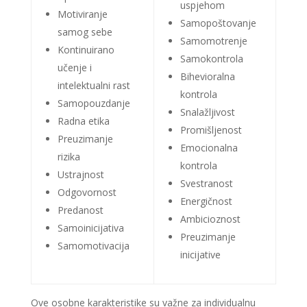
uspjehom
Motiviranje
Samopoštovanje
samog sebe
Samomotrenje
Kontinuirano
Samokontrola
učenje i
Bihevioralna
intelektualni rast
kontrola
Samopouzdanje
Snalažljivost
Radna etika
Promišljenost
Preuzimanje
Emocionalna
rizika
kontrola
Ustrajnost
Svestranost
Odgovornost
Energičnost
Predanost
Ambicioznost
Samoinicijativa
Preuzimanje
Samomotivacija
inicijative
Ove osobne karakteristike su važne za individualnu