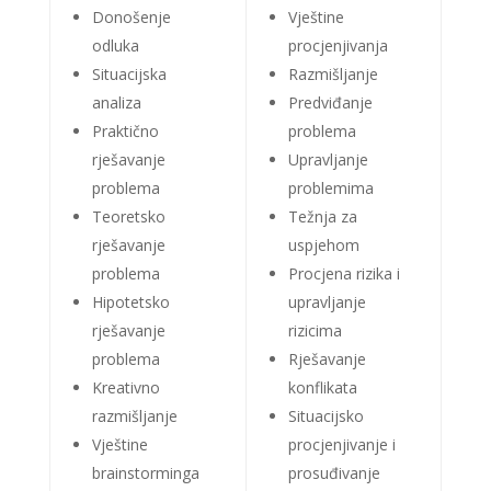
Donošenje
Vještine
odluka
procjenjivanja
Situacijska
Razmišljanje
analiza
Predviđanje
Praktično
problema
rješavanje
Upravljanje
problema
problemima
Teoretsko
Težnja za
rješavanje
uspjehom
problema
Procjena rizika i
Hipotetsko
upravljanje
rješavanje
rizicima
problema
Rješavanje
Kreativno
konflikata
razmišljanje
Situacijsko
Vještine
procjenjivanje i
brainstorminga
prosuđivanje