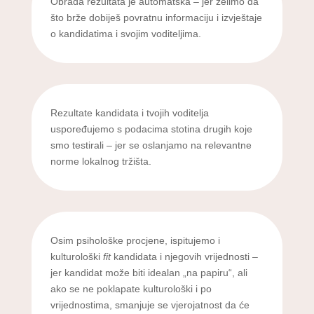
Obrada rezultata je automatska – jer želimo da
što brže dobiješ povratnu informaciju i izvještaje
o kandidatima i svojim voditeljima.
Rezultate kandidata i tvojih voditelja
uspoređujemo s podacima stotina drugih koje
smo testirali – jer se oslanjamo na relevantne
norme lokalnog tržišta.
Osim psihološke procjene, ispitujemo i
kulturološki
fit
kandidata i njegovih vrijednosti –
jer kandidat može biti idealan „na papiru“, ali
ako se ne poklapate kulturološki i po
vrijednostima, smanjuje se vjerojatnost da će