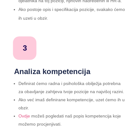
djelatnika na toj poziciji, njihovih nadređenih ili HR-a.
Ako postoje opis i specifikacija pozicije, svakako ćemo
ih uzeti u obzir.
3
Analiza kompetencija
Definirat ćemo radna i psihološka obilježja potrebna
za obavljanje zahtjeva tvoje pozicije na najvišoj razini.
Ako već imaš definirane kompetencije, uzet ćemo ih u
obzir.
Ovdje
možeš pogledati naš popis kompetencija koje
možemo procjenjivati.