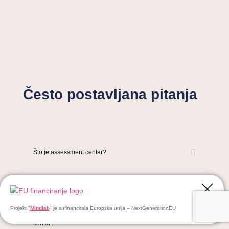
Često postavljana pitanja
Što je assessment centar?
Što je development centar?
Projekt "
Mindlab
" je sufinancirala Europska unija – NextGenerationEU
Koje kompetencije procjenjuje assessment
centar?