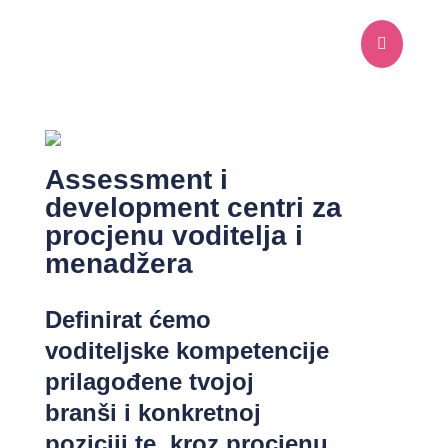

Assessment i
development centri za
procjenu voditelja i
menadžera
Definirat ćemo
voditeljske kompetencije
prilagođene tvojoj
branši i konkretnoj
poziciji te, kroz procjenu