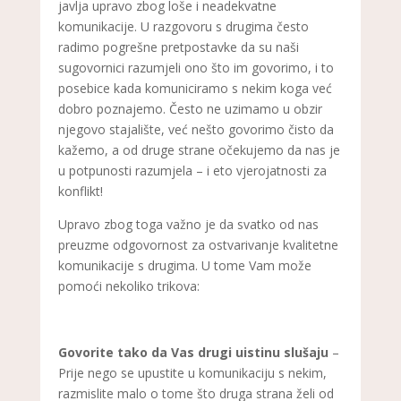
javlja upravo zbog loše i neadekvatne
komunikacije. U razgovoru s drugima često
radimo pogrešne pretpostavke da su naši
sugovornici razumjeli ono što im govorimo, i to
posebice kada komuniciramo s nekim koga već
dobro poznajemo. Često ne uzimamo u obzir
njegovo stajalište, već nešto govorimo čisto da
kažemo, a od druge strane očekujemo da nas je
u potpunosti razumjela – i eto vjerojatnosti za
konflikt!
Upravo zbog toga važno je da svatko od nas
preuzme odgovornost za ostvarivanje kvalitetne
komunikacije s drugima. U tome Vam može
pomoći nekoliko trikova:
Govorite tako da Vas drugi uistinu slušaju
–
Prije nego se upustite u komunikaciju s nekim,
razmislite malo o tome što druga strana želi od