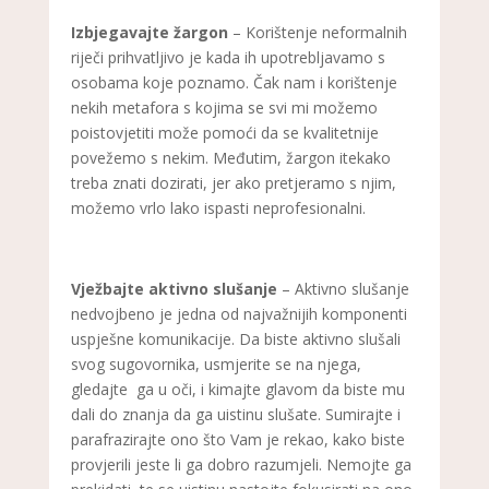
Izbjegavajte žargon
– Korištenje neformalnih
riječi prihvatljivo je kada ih upotrebljavamo s
osobama koje poznamo. Čak nam i korištenje
nekih metafora s kojima se svi mi možemo
poistovjetiti može pomoći da se kvalitetnije
povežemo s nekim. Međutim, žargon itekako
treba znati dozirati, jer ako pretjeramo s njim,
možemo vrlo lako ispasti neprofesionalni.
Vježbajte aktivno slušanje
– Aktivno slušanje
nedvojbeno je jedna od najvažnijih komponenti
uspješne komunikacije. Da biste aktivno slušali
svog sugovornika, usmjerite se na njega,
gledajte ga u oči, i kimajte glavom da biste mu
dali do znanja da ga uistinu slušate. Sumirajte i
parafrazirajte ono što Vam je rekao, kako biste
provjerili jeste li ga dobro razumjeli. Nemojte ga