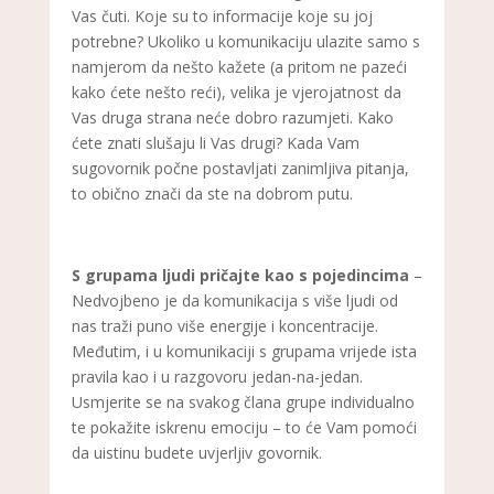
Vas čuti. Koje su to informacije koje su joj
potrebne? Ukoliko u komunikaciju ulazite samo s
namjerom da nešto kažete (a pritom ne pazeći
kako ćete nešto reći), velika je vjerojatnost da
Vas druga strana neće dobro razumjeti. Kako
ćete znati slušaju li Vas drugi? Kada Vam
sugovornik počne postavljati zanimljiva pitanja,
to obično znači da ste na dobrom putu.
S grupama ljudi pričajte kao s pojedincima
–
Nedvojbeno je da komunikacija s više ljudi od
nas traži puno više energije i koncentracije.
Međutim, i u komunikaciji s grupama vrijede ista
pravila kao i u razgovoru jedan-na-jedan.
Usmjerite se na svakog člana grupe individualno
te pokažite iskrenu emociju – to će Vam pomoći
da uistinu budete uvjerljiv govornik.