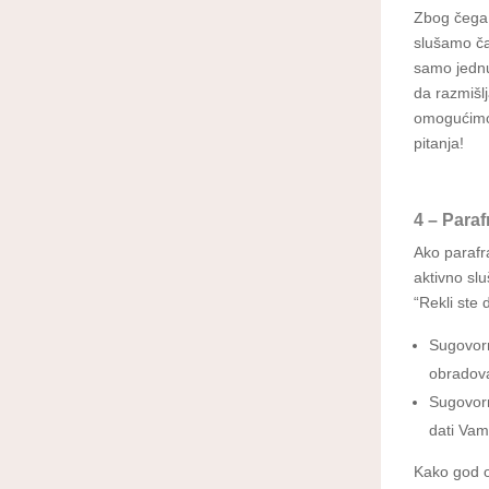
Zbog čega 
slušamo ča
samo jednu
da razmišl
omogućimo 
pitanja!
4 – Paraf
Ako parafr
aktivno sl
“Rekli ste
Sugovorn
obradova
Sugovorni
dati Vam
Kako god ok