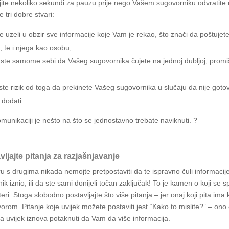
ite nekoliko sekundi za pauzu prije nego Vašem sugovorniku odvratite 
e tri dobre stvari:
te uzeli u obzir sve informacije koje Vam je rekao, što znači da poštujet
e, te i njega kao osobu;
i ste samome sebi da Vašeg sugovornika čujete na jednoj dubljoj, promiš
 ste rizik od toga da prekinete Vašeg sugovornika u slučaju da nije gotov
 dodati.
munikaciji je nešto na što se jednostavno trebate naviknuti. ?
vljajte pitanja za razjašnjavanje
u s drugima nikada nemojte pretpostaviti da te ispravno čuli informaci
ik iznio, ili da ste sami donijeli točan zaključak! To je kamen o koji se s
i. Stoga slobodno postavljajte što više pitanja – jer onaj koji pita ima 
orom. Pitanje koje uvijek možete postaviti jest “Kako to mislite?” – on
a uvijek iznova potaknuti da Vam da više informacija.