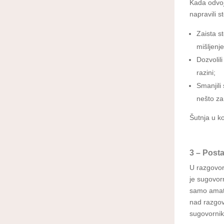
Kada odvoj
napravili st
Zaista s
mišljenj
Dozvolil
razini;
Smanjili
nešto za
Šutnja u ko
3 – Posta
U razgovor
je sugovorn
samo amater
nad razgov
sugovornik