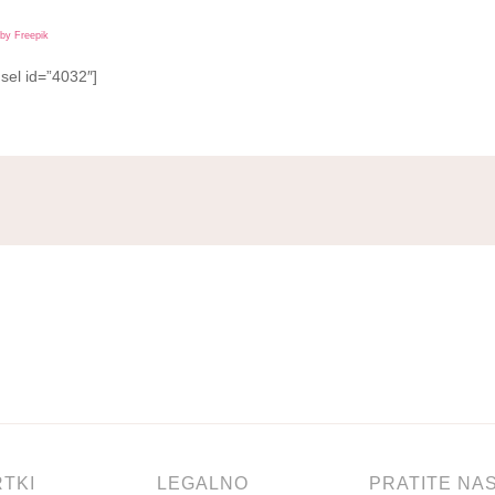
by Freepik
sel id=”4032″]
RTKI
LEGALNO
PRATITE NA