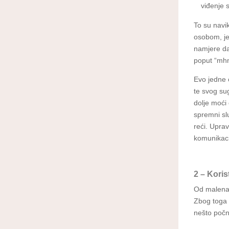
viđenje s
To su navi
osobom, je
namjere da
poput “mhm”
Evo jedne 
te svog su
dolje moći
spremni sl
reći. Uprav
komunikacij
2 – Koris
Od malena 
Zbog toga 
nešto počn