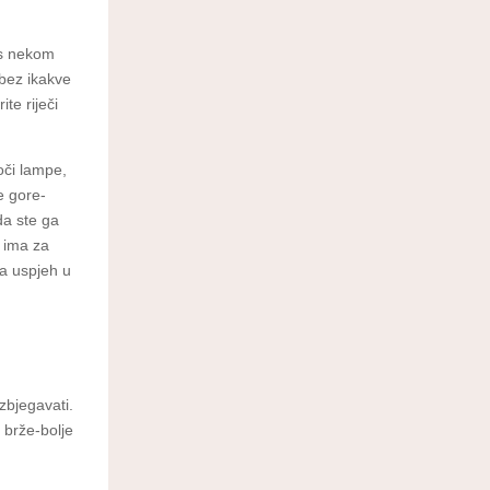
 s nekom
 bez ikakve
te riječi
oči lampe,
e gore-
da ste ga
o ima za
za uspjeh u
zbjegavati.
 brže-bolje