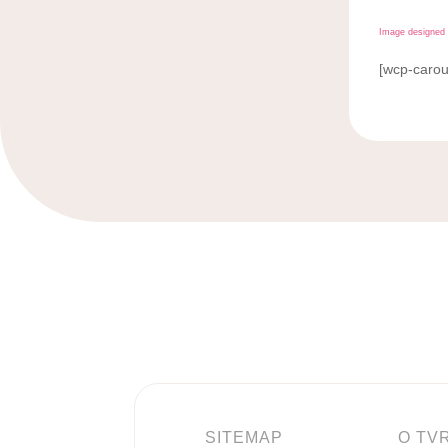
Image designed 
[wcp-carou
SITEMAP
O TV