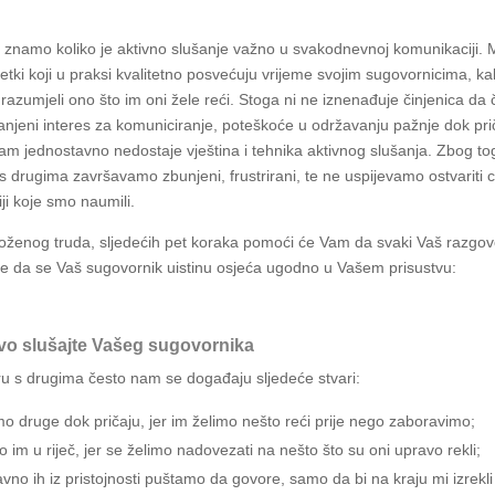
iji znamo koliko je aktivno slušanje važno u svakodnevnoj komunikaciji.
etki koji u praksi kvalitetno posvećuju vrijeme svojim sugovornicima, ka
razumjeli ono što im oni žele reći. Stoga ni ne iznenađuje činjenica da 
jeni interes za komuniciranje, poteškoće u održavanju pažnje dok pr
 nam jednostavno nedostaje vještina i tehnika aktivnog slušanja. Zbog to
s drugima završavamo zbunjeni, frustrirani, te ne uspijevamo ostvariti c
ji koje smo naumili.
oženog truda, sljedećih pet koraka pomoći će Vam da svaki Vaš razgo
te da se Vaš sugovornik uistinu osjeća ugodno u Vašem prisustvu:
jivo slušajte Vašeg sugovornika
u s drugima često nam se događaju sljedeće stvari:
o druge dok pričaju, jer im želimo nešto reći prije nego zaboravimo;
im u riječ, jer se želimo nadovezati na nešto što su oni upravo rekli;
vno ih iz pristojnosti puštamo da govore, samo da bi na kraju mi izrekl