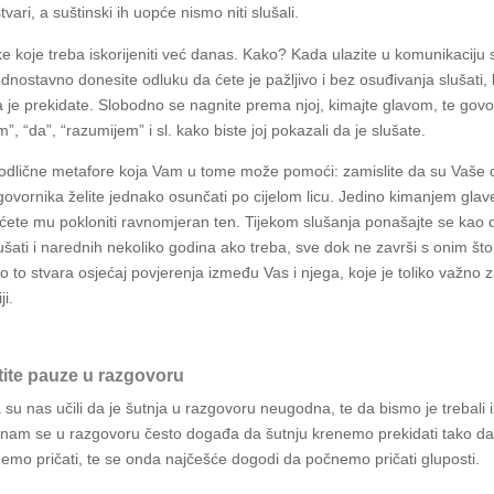
tvari, a suštinski ih uopće nismo niti slušali.
ke koje treba iskorijeniti već danas. Kako? Kada ulazite u komunikaciju
dnostavno donesite odluku da ćete je pažljivo i bez osuđivanja slušati,
 je prekidate. Slobodno se nagnite prema njoj, kimajte glavom, te govori
, “da”, “razumijem” i sl. kako biste joj pokazali da je slušate.
odlične metafore koja Vam u tome može pomoći: zamislite da su Vaše 
govornika želite jednako osunčati po cijelom licu. Jedino kimanjem glav
 ćete mu pokloniti ravnomjeran ten. Tijekom slušanja ponašajte se kao 
ušati i narednih nekoliko godina ako treba, sve dok ne završi s onim št
o to stvara osjećaj povjerenja između Vas i njega, koje je toliko važno 
i.
tite pauze u razgovoru
su nas učili da je šutnja u razgovoru neugodna, te da bismo je trebali i
nam se u razgovoru često događa da šutnju krenemo prekidati tako da
emo pričati, te se onda najčešće dogodi da počnemo pričati gluposti.