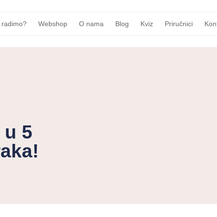
 radimo?
Webshop
O nama
Blog
Kviz
Priručnici
Kon
 u 5
raka!