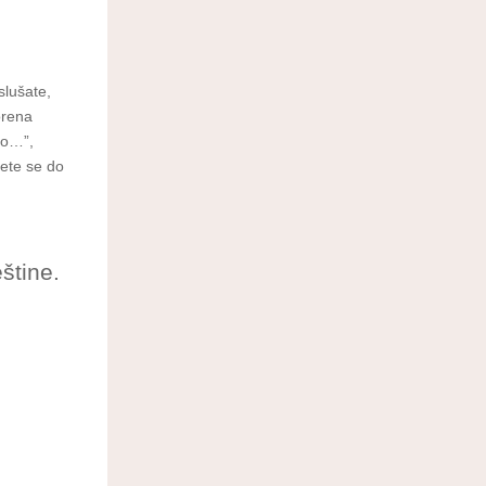
slušate,
orena
to…”,
ćete se do
štine.