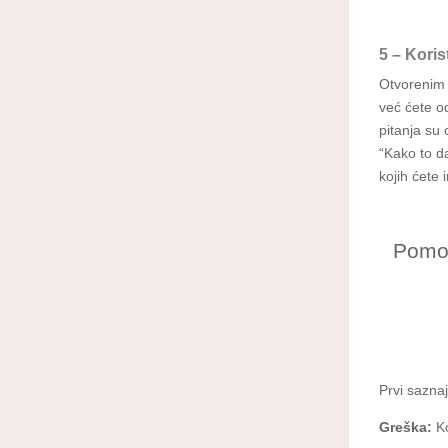
5 – Koris
Otvorenim 
već ćete o
pitanja su
“Kako to da
kojih ćete 
Pomoć
Prvi sazna
Greška:
Ko