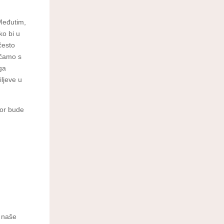
 Međutim,
ko bi u
često
ičamo s
ga
iljeve u
vor bude
i naše