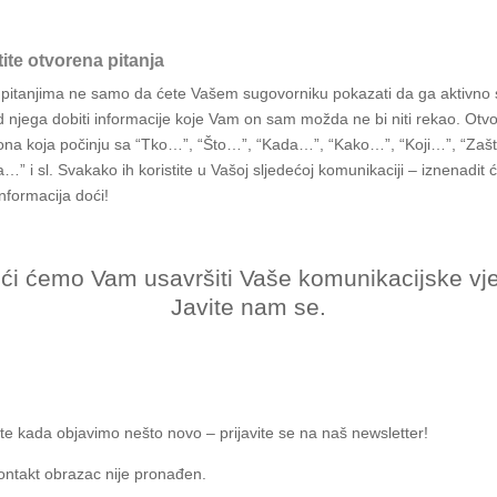
tite otvorena pitanja
pitanjima ne samo da ćete Vašem sugovorniku pokazati da ga aktivno 
d njega dobiti informacije koje Vam on sam možda ne bi niti rekao. Otv
 ona koja počinju sa “Tko…”, “Što…”, “Kada…”, “Kako…”, “Koji…”, “Zaš
…” i sl. Svakako ih koristite u Vašoj sljedećoj komunikaciji – iznenadit 
informacija doći!
i ćemo Vam usavršiti Vaše komunikacijske vje
Javite nam se.
jte kada objavimo nešto novo – prijavite se na naš newsletter!
ntakt obrazac nije pronađen.