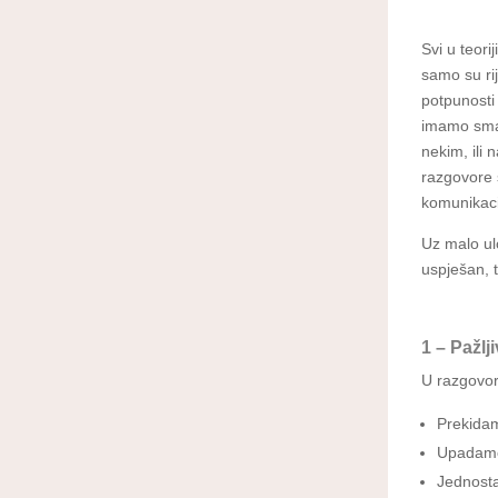
Svi u teor
samo su rij
potpunosti 
imamo sman
nekim, ili
razgovore 
komunikaci
Uz malo ul
uspješan, 
1 – Pažl
U razgovor
Prekidam
Upadamo 
Jednosta