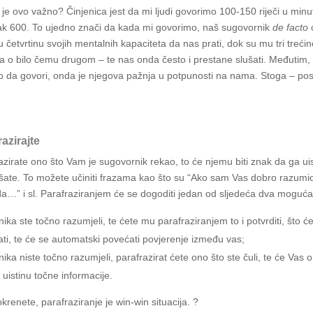
je ovo važno? Činjenica jest da mi ljudi govorimo 100-150 riječi u minut
k 600. To ujedno znači da kada mi govorimo, naš sugovornik
de facto
 četvrtinu svojih mentalnih kapaciteta da nas prati, dok su mu tri treći
ja o bilo čemu drugom – te nas onda često i prestane slušati. Međutim
da govori, onda je njegova pažnja u potpunosti na nama. Stoga – post
razirajte
azirate ono što Vam je sugovornik rekao, to će njemu biti znak da ga ui
ušate. To možete učiniti frazama kao što su “Ako sam Vas dobro razumi
 da…” i sl. Parafraziranjem će se dogoditi jedan od sljedeća dva moguća
ika ste točno razumjeli, te ćete mu parafraziranjem to i potvrditi, što ć
ti, te će se automatski povećati povjerenje između vas;
ka niste točno razumjeli, parafrazirat ćete ono što ste čuli, te će Vas on
 uistinu točne informacije.
renete, parafraziranje je win-win situacija. ?