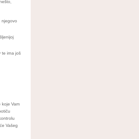
nešto,
e njegovo
ljenijoj
 te ima još
je koje Vam
potiču
kontrolu
o će Vašeg