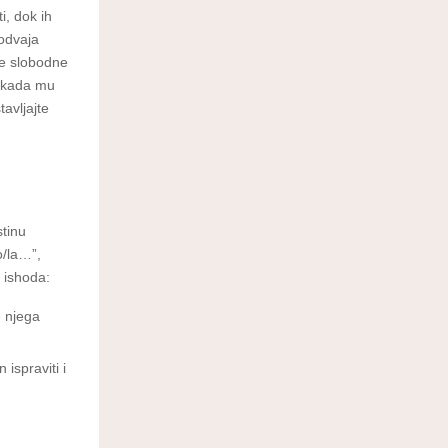
i, dok ih
odvaja
ne slobodne
, kada mu
avljajte
stinu
o/la…”,
 ishoda:
e njega
 ispraviti i