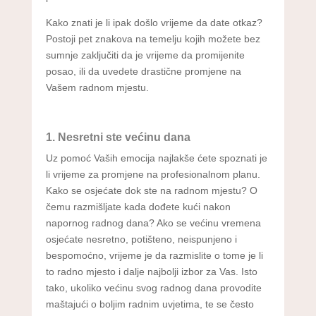
Kako znati je li ipak došlo vrijeme da date otkaz?
Postoji pet znakova na temelju kojih možete bez
sumnje zaključiti da je vrijeme da promijenite
posao, ili da uvedete drastične promjene na
Vašem radnom mjestu.
1. Nesretni ste većinu dana
Uz pomoć Vaših emocija najlakše ćete spoznati je
li vrijeme za promjene na profesionalnom planu.
Kako se osjećate dok ste na radnom mjestu? O
čemu razmišljate kada dođete kući nakon
napornog radnog dana? Ako se većinu vremena
osjećate nesretno, potišteno, neispunjeno i
bespomoćno, vrijeme je da razmislite o tome je li
to radno mjesto i dalje najbolji izbor za Vas. Isto
tako, ukoliko većinu svog radnog dana provodite
maštajući o boljim radnim uvjetima, te se često