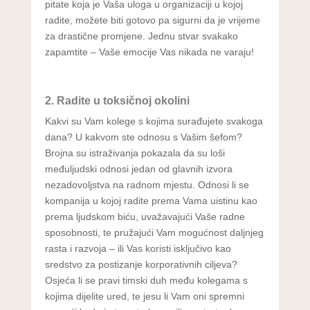
pitate koja je Vaša uloga u organizaciji u kojoj
radite, možete biti gotovo pa sigurni da je vrijeme
za drastične promjene. Jednu stvar svakako
zapamtite – Vaše emocije Vas nikada ne varaju!
2. Radite u toksičnoj okolini
Kakvi su Vam kolege s kojima surađujete svakoga
dana? U kakvom ste odnosu s Vašim šefom?
Brojna su istraživanja pokazala da su loši
međuljudski odnosi jedan od glavnih izvora
nezadovoljstva na radnom mjestu. Odnosi li se
kompanija u kojoj radite prema Vama uistinu kao
prema ljudskom biću, uvažavajući Vaše radne
sposobnosti, te pružajući Vam mogućnost daljnjeg
rasta i razvoja – ili Vas koristi isključivo kao
sredstvo za postizanje korporativnih ciljeva?
Osjeća li se pravi timski duh među kolegama s
kojima dijelite ured, te jesu li Vam oni spremni