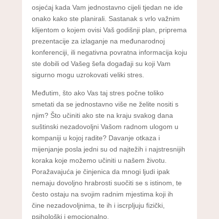
osjećaj kada Vam jednostavno cijeli tjedan ne ide
onako kako ste planirali. Sastanak s vrlo važnim
klijentom o kojem ovisi Vaš godišnji plan, priprema
prezentacije za izlaganje na međunarodnoj
konferenciji, ili negativna povratna informacija koju
ste dobili od Vašeg šefa događaji su koji Vam
sigurno mogu uzrokovati veliki stres.
Međutim, što ako Vas taj stres počne toliko
smetati da se jednostavno više ne želite nositi s
njim? Što učiniti ako ste na kraju svakog dana
suštinski nezadovoljni Vašom radnom ulogom u
kompaniji u kojoj radite? Davanje otkaza i
mijenjanje posla jedni su od najtežih i najstresnijih
koraka koje možemo učiniti u našem životu.
Poražavajuća je činjenica da mnogi ljudi ipak
nemaju dovoljno hrabrosti suočiti se s istinom, te
često ostaju na svojim radnim mjestima koji ih
čine nezadovoljnima, te ih i iscrpljuju fizički,
psihološki i emocionalno.