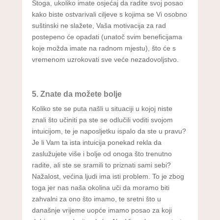
Stoga, ukoliko imate osjećaj da radite svoj posao
kako biste ostvarivali ciljeve s kojima se Vi osobno
suštinski ne slažete, Vaša motivacija za rad
postepeno će opadati (unatoč svim beneficijama
koje možda imate na radnom mjestu), što će s
vremenom uzrokovati sve veće nezadovoljstvo.
5. Znate da možete bolje
Koliko ste se puta našli u situaciji u kojoj niste
znali što učiniti pa ste se odlučili voditi svojom
intuicijom, te je naposljetku ispalo da ste u pravu?
Je li Vam ta ista intuicija ponekad rekla da
zaslužujete više i bolje od onoga što trenutno
radite, ali ste se sramili to priznati sami sebi?
Nažalost, većina ljudi ima isti problem. To je zbog
toga jer nas naša okolina uči da moramo biti
zahvalni za ono što imamo, te sretni što u
današnje vrijeme uopće imamo posao za koji