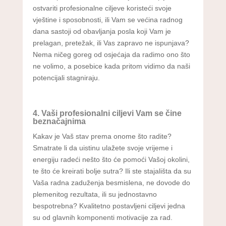
ostvariti profesionalne ciljeve koristeći svoje
vještine i sposobnosti, ili Vam se većina radnog
dana sastoji od obavljanja posla koji Vam je
prelagan, pretežak, ili Vas zapravo ne ispunjava?
Nema ničeg goreg od osjećaja da radimo ono što
ne volimo, a posebice kada pritom vidimo da naši
potencijali stagniraju.
4. Vaši profesionalni ciljevi Vam se čine
beznačajnima
Kakav je Vaš stav prema onome što radite?
Smatrate li da uistinu ulažete svoje vrijeme i
energiju radeći nešto što će pomoći Vašoj okolini,
te što će kreirati bolje sutra? Ili ste stajališta da su
Vaša radna zaduženja besmislena, ne dovode do
plemenitog rezultata, ili su jednostavno
bespotrebna? Kvalitetno postavljeni ciljevi jedna
su od glavnih komponenti motivacije za rad.