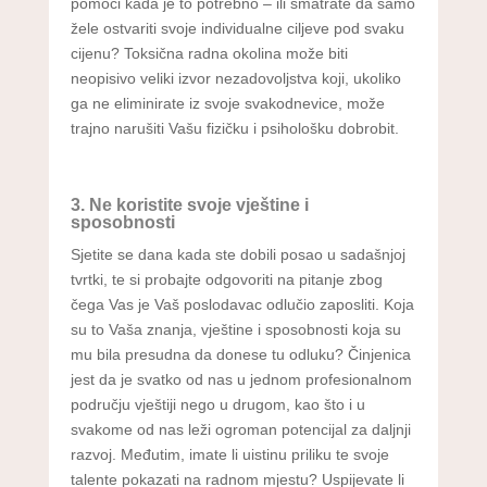
pomoći kada je to potrebno – ili smatrate da samo
žele ostvariti svoje individualne ciljeve pod svaku
cijenu? Toksična radna okolina može biti
neopisivo veliki izvor nezadovoljstva koji, ukoliko
ga ne eliminirate iz svoje svakodnevice, može
trajno narušiti Vašu fizičku i psihološku dobrobit.
3. Ne koristite svoje vještine i
sposobnosti
Sjetite se dana kada ste dobili posao u sadašnjoj
tvrtki, te si probajte odgovoriti na pitanje zbog
čega Vas je Vaš poslodavac odlučio zaposliti. Koja
su to Vaša znanja, vještine i sposobnosti koja su
mu bila presudna da donese tu odluku? Činjenica
jest da je svatko od nas u jednom profesionalnom
području vještiji nego u drugom, kao što i u
svakome od nas leži ogroman potencijal za daljnji
razvoj. Međutim, imate li uistinu priliku te svoje
talente pokazati na radnom mjestu? Uspijevate li