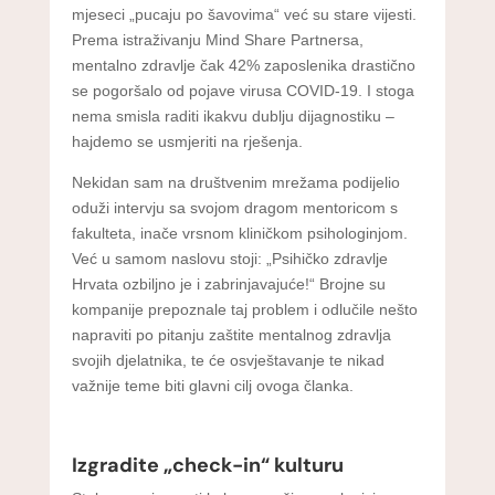
mjeseci „pucaju po šavovima“ već su stare vijesti.
Prema istraživanju Mind Share Partnersa,
mentalno zdravlje čak 42% zaposlenika drastično
se pogoršalo od pojave virusa COVID-19. I stoga
nema smisla raditi ikakvu dublju dijagnostiku –
hajdemo se usmjeriti na rješenja.
Nekidan sam na društvenim mrežama podijelio
oduži intervju sa svojom dragom mentoricom s
fakulteta, inače vrsnom kliničkom psihologinjom.
Već u samom naslovu stoji: „Psihičko zdravlje
Hrvata ozbiljno je i zabrinjavajuće!“ Brojne su
kompanije prepoznale taj problem i odlučile nešto
napraviti po pitanju zaštite mentalnog zdravlja
svojih djelatnika, te će osvještavanje te nikad
važnije teme biti glavni cilj ovoga članka.
Izgradite „check-in“ kulturu