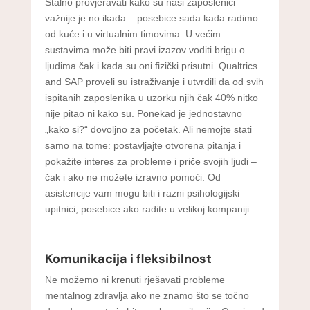
Stalno provjeravati kako su naši zaposlenici
važnije je no ikada – posebice sada kada radimo
od kuće i u virtualnim timovima. U većim
sustavima može biti pravi izazov voditi brigu o
ljudima čak i kada su oni fizički prisutni. Qualtrics
and SAP proveli su istraživanje i utvrdili da od svih
ispitanih zaposlenika u uzorku njih čak 40% nitko
nije pitao ni kako su. Ponekad je jednostavno
„kako si?“ dovoljno za početak. Ali nemojte stati
samo na tome: postavljajte otvorena pitanja i
pokažite interes za probleme i priče svojih ljudi –
čak i ako ne možete izravno pomoći. Od
asistencije vam mogu biti i razni psihologijski
upitnici, posebice ako radite u velikoj kompaniji.
Komunikacija i fleksibilnost
Ne možemo ni krenuti rješavati probleme
mentalnog zdravlja ako ne znamo što se točno