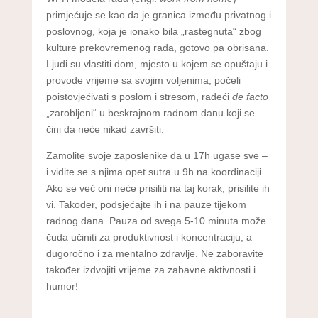
primjećuje se kao da je granica između privatnog i
poslovnog, koja je ionako bila „rastegnuta“ zbog
kulture prekovremenog rada, gotovo pa obrisana.
Ljudi su vlastiti dom, mjesto u kojem se opuštaju i
provode vrijeme sa svojim voljenima, počeli
poistovjećivati s poslom i stresom, radeći
de facto
„zarobljeni“ u beskrajnom radnom danu koji se
čini da neće nikad završiti.
Zamolite svoje zaposlenike da u 17h ugase sve –
i vidite se s njima opet sutra u 9h na koordinaciji.
Ako se već oni neće prisiliti na taj korak, prisilite ih
vi. Također, podsjećajte ih i na pauze tijekom
radnog dana. Pauza od svega 5-10 minuta može
čuda učiniti za produktivnost i koncentraciju, a
dugoročno i za mentalno zdravlje. Ne zaboravite
također izdvojiti vrijeme za zabavne aktivnosti i
humor!