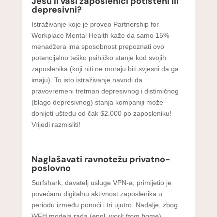
Jesu li vaši zaposlenici potišteni ili
depresivni?
Istraživanje koje je proveo Partnership for
Workplace Mental Health kaže da samo 15%
menadžera ima sposobnost prepoznati ovo
potencijalno teško psihičko stanje kod svojih
zaposlenika (koji niti ne moraju biti svjesni da ga
imaju). To isto istraživanje navodi da
pravovremeni tretman depresivnog i distimičnog
(blago depresivnog) stanja kompaniji može
donijeti uštedu od čak $2.000 po zaposleniku!
Vrijedi razmisliti!
Naglašavati ravnotežu privatno-
poslovno
Surfshark, davatelj usluge VPN-a, primijetio je
povećanu digitalnu aktivnost zaposlenika u
periodu između ponoći i tri ujutro. Nadalje, zbog
WFH modela rada (engl.
work from home
)