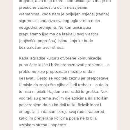
događa, a za to je bitna – komunikacija. Ona je od
presudne važnosti u ovim neizvjesnim
vremenima, kada nam je poljuljan osjećaj (radne)
sigurnosti i kada iza svakog ugla vreba neka
neugodna promjena. Ne komunicirajući
prepuštamo ljudima da kreiraju svoj vlastitu
(najčešće pogrešnu) istinu, koja im bude
bezrazložan izvor stresa.
Kada izgradite kulturu otvorene komunikacije,
puno ćete lakše i brže prepoznavati probleme – a
probleme koje prepoznate možete onda i
rješavati. Često se voditelji zeznu jer pretpostave
ili misle da znaju što njihovi ljudi trebaju – a da ih
to nisu ni pitali. Hajdemo ne raditi tu grešku. Neki
voditelji su prema svojim djelatnicima išli s tolikim
povjerenjem da su im dali toliku fleksibilnost i
omogućili im da sami kroje svoj radni raspored,
kako im pretjerana količina posla ne bi bila
uzrokom stresa i napetosti.