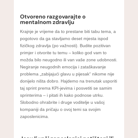
Otvoreno razgovarajte o
mentalnom zdravlju
Krajnje je vrijeme da to prestane biti tabu tema, a
pogotovo da ga stavljamo deset mjesta ispod
fizičkog zdravlja (po važnosti). Budite pozitivan
primjer i otvorite tu temu – koliko god vam to
možda bilo neugodno ili van vaše zone udobnosti.
Negiranje neugodnih emocija i zataškavanje
problema „zabijajući glavu u pijesak“ nikome nije
donijelo ništa dobro. Hajdemo na trenutak usporiti
taj sprint prema KPI-jevima i posvetiti se samim
sprinterima – i pitati ih kako podnose utrku.
Slobodno ohrabrite i druge voditelje u vašoj
kompaniji da pričaju o ovoj temi sa svojim
zaposlenicima.