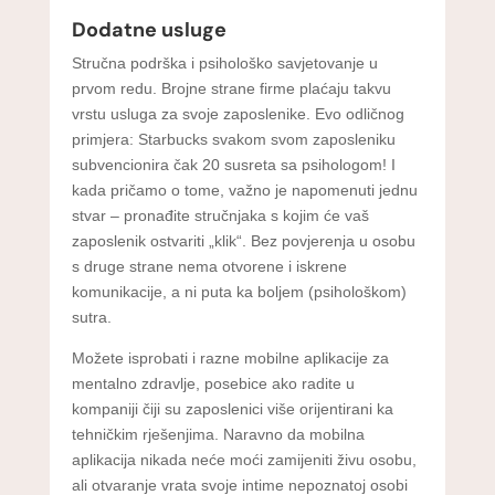
Dodatne usluge
Stručna podrška i psihološko savjetovanje u
prvom redu. Brojne strane firme plaćaju takvu
vrstu usluga za svoje zaposlenike. Evo odličnog
primjera: Starbucks svakom svom zaposleniku
subvencionira čak 20 susreta sa psihologom! I
kada pričamo o tome, važno je napomenuti jednu
stvar – pronađite stručnjaka s kojim će vaš
zaposlenik ostvariti „klik“. Bez povjerenja u osobu
s druge strane nema otvorene i iskrene
komunikacije, a ni puta ka boljem (psihološkom)
sutra.
Možete isprobati i razne mobilne aplikacije za
mentalno zdravlje, posebice ako radite u
kompaniji čiji su zaposlenici više orijentirani ka
tehničkim rješenjima. Naravno da mobilna
aplikacija nikada neće moći zamijeniti živu osobu,
ali otvaranje vrata svoje intime nepoznatoj osobi