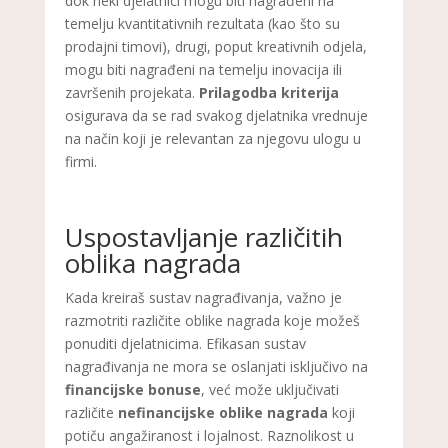
dok neki djelatnici mogu biti nagrađeni na
temelju kvantitativnih rezultata (kao što su
prodajni timovi), drugi, poput kreativnih odjela,
mogu biti nagrađeni na temelju inovacija ili
završenih projekata.
Prilagodba kriterija
osigurava da se rad svakog djelatnika vrednuje
na način koji je relevantan za njegovu ulogu u
firmi.
Uspostavljanje različitih
oblika nagrada
Kada kreiraš sustav nagrađivanja, važno je
razmotriti različite oblike nagrada koje možeš
ponuditi djelatnicima. Efikasan sustav
nagrađivanja ne mora se oslanjati isključivo na
financijske bonuse
, već može uključivati
različite
nefinancijske oblike nagrada
koji
potiču angažiranost i lojalnost. Raznolikost u