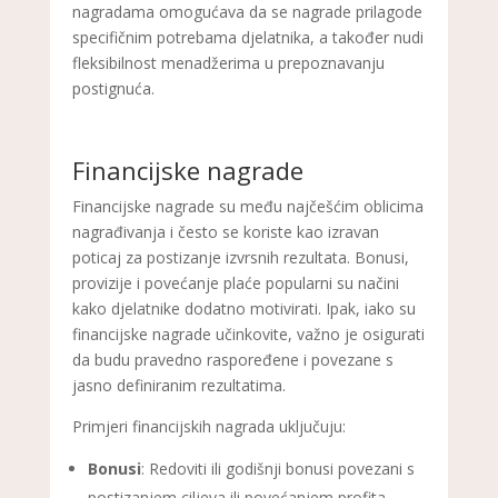
nagradama omogućava da se nagrade prilagode
specifičnim potrebama djelatnika, a također nudi
fleksibilnost menadžerima u prepoznavanju
postignuća.
Financijske nagrade
Financijske nagrade su među najčešćim oblicima
nagrađivanja i često se koriste kao izravan
poticaj za postizanje izvrsnih rezultata. Bonusi,
provizije i povećanje plaće popularni su načini
kako djelatnike dodatno motivirati. Ipak, iako su
financijske nagrade učinkovite, važno je osigurati
da budu pravedno raspoređene i povezane s
jasno definiranim rezultatima.
Primjeri financijskih nagrada uključuju:
Bonusi
: Redoviti ili godišnji bonusi povezani s
postizanjem ciljeva ili povećanjem profita