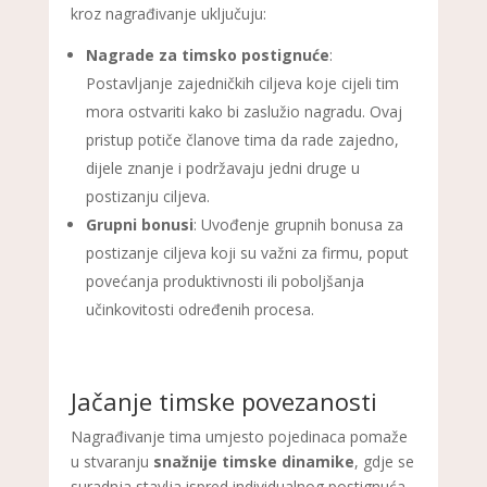
kroz nagrađivanje uključuju:
Nagrade za timsko postignuće
:
Postavljanje zajedničkih ciljeva koje cijeli tim
mora ostvariti kako bi zaslužio nagradu. Ovaj
pristup potiče članove tima da rade zajedno,
dijele znanje i podržavaju jedni druge u
postizanju ciljeva.
Grupni bonusi
: Uvođenje grupnih bonusa za
postizanje ciljeva koji su važni za firmu, poput
povećanja produktivnosti ili poboljšanja
učinkovitosti određenih procesa.
Jačanje timske povezanosti
Nagrađivanje tima umjesto pojedinaca pomaže
u stvaranju
snažnije timske dinamike
, gdje se
suradnja stavlja ispred individualnog postignuća.