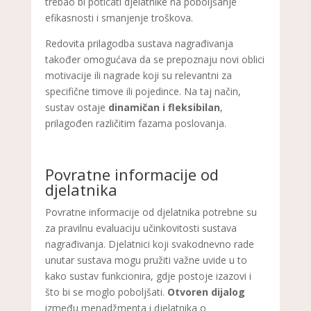
trebao bi poticati djelatnike na poboljšanje
efikasnosti i smanjenje troškova.
Redovita prilagodba sustava nagrađivanja
također omogućava da se prepoznaju novi oblici
motivacije ili nagrade koji su relevantni za
specifične timove ili pojedince. Na taj način,
sustav ostaje
dinamičan i fleksibilan
,
prilagođen različitim fazama poslovanja.
Povratne informacije od
djelatnika
Povratne informacije od djelatnika potrebne su
za pravilnu evaluaciju učinkovitosti sustava
nagrađivanja. Djelatnici koji svakodnevno rade
unutar sustava mogu pružiti važne uvide u to
kako sustav funkcionira, gdje postoje izazovi i
što bi se moglo poboljšati.
Otvoren dijalog
između menadžmenta i djelatnika o