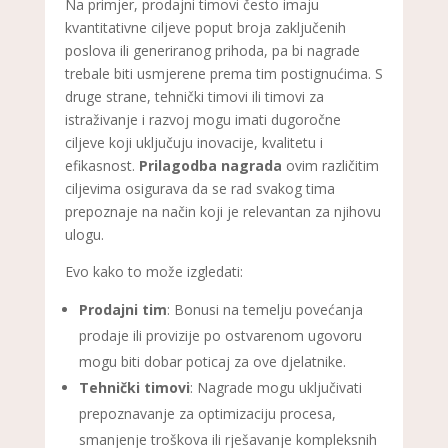
Na primjer, prodajni timovi često imaju
kvantitativne ciljeve poput broja zaključenih
poslova ili generiranog prihoda, pa bi nagrade
trebale biti usmjerene prema tim postignućima. S
druge strane, tehnički timovi ili timovi za
istraživanje i razvoj mogu imati dugoročne
ciljeve koji uključuju inovacije, kvalitetu i
efikasnost.
Prilagodba nagrada
ovim različitim
ciljevima osigurava da se rad svakog tima
prepoznaje na način koji je relevantan za njihovu
ulogu.
Evo kako to može izgledati:
Prodajni tim
: Bonusi na temelju povećanja
prodaje ili provizije po ostvarenom ugovoru
mogu biti dobar poticaj za ove djelatnike.
Tehnički timovi
: Nagrade mogu uključivati
prepoznavanje za optimizaciju procesa,
smanjenje troškova ili rješavanje kompleksnih