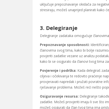
uključuje prepoznavanje okidača za negativn
stresiraju, možeš unaprijed planirati kako ćeš
3.
Delegiranje
Delegiranje zadataka omogućuje članovima 
Prepoznavanje sposobnosti:
Identificira
članovima svog tima, kako bi bolje razumio/l
povjeriti zadatke vezane uz analizu podatak
kako bi se osiguralo da članovi tvog tima zai
Povjerenje i podrška:
Kada delegiraš zadat
ciljeva i očekivanja te redovito praćenje n
provjeravati napredak i pružati povratne i
rješavanje problema. Možeš reći nešto poput
Osiguravanje resursa:
Delegiranje također
zadatke. Možeš provjeriti imaju li sve što i
možeš osigurati da član tvog tima ima pris