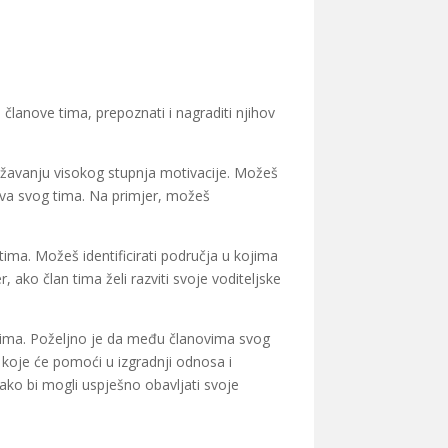
i članove tima, prepoznati i nagraditi njihov
žavanju visokog stupnja motivacije. Možeš
anova svog tima. Na primjer, možeš
.
ma. Možeš identificirati područja u kojima
r, ako član tima želi razviti svoje voditeljske
 tima. Poželjno je da među članovima svog
 koje će pomoći u izgradnji odnosa i
ako bi mogli uspješno obavljati svoje