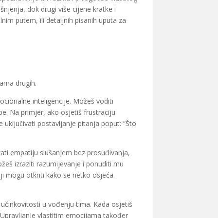
njenja, dok drugi više cijene kratke i
lnim putem, ili detaljnih pisanih uputa za
jama drugih.
cionalne inteligencije. Možeš voditi
be. Na primjer, ako osjetiš frustraciju
 uključivati postavljanje pitanja poput: “Što
ati empatiju slušanjem bez prosuđivanja,
žeš izraziti razumijevanje i ponuditi mu
oji mogu otkriti kako se netko osjeća.
učinkovitosti u vođenju tima. Kada osjetiš
la. Upravljanje vlastitim emocijama također