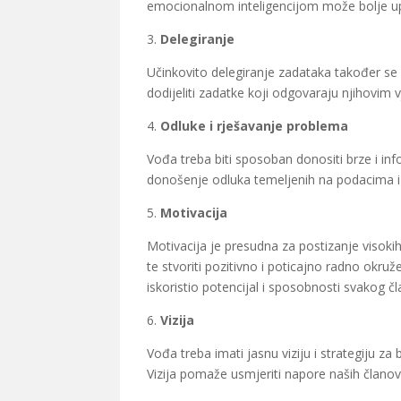
emocionalnom inteligencijom može bolje upra
3.
Delegiranje
Učinkovito delegiranje zadataka također se
dodijeliti zadatke koji odgovaraju njihovim 
4.
Odluke i rješavanje problema
Vođa treba biti sposoban donositi brze i inf
donošenje odluka temeljenih na podacima i in
5.
Motivacija
Motivacija je presudna za postizanje visokih 
te stvoriti pozitivno i poticajno radno okru
iskoristio potencijal i sposobnosti svakog čl
6.
Vizija
Vođa treba imati jasnu viziju i strategiju za
Vizija pomaže usmjeriti napore naših članov