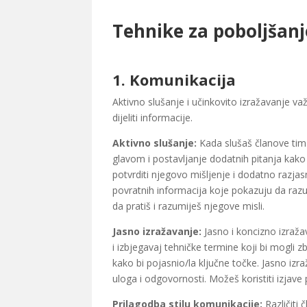
Tehnike za poboljšanje
1.
Komunikacija
Aktivno slušanje i učinkovito izražavanje v
dijeliti informacije.
Aktivno slušanje:
Kada slušaš članove tima
glavom i postavljanje dodatnih pitanja kako
potvrditi njegovo mišljenje i dodatno razja
povratnih informacija koje pokazuju da razu
da pratiš i razumiješ njegove misli.
Jasno izražavanje:
Jasno i koncizno izraža
i izbjegavaj tehničke termine koji bi mogli z
kako bi pojasnio/la ključne točke. Jasno izra
uloga i odgovornosti. Možeš koristiti izjav
Prilagodba stilu komunikacije:
Različiti 