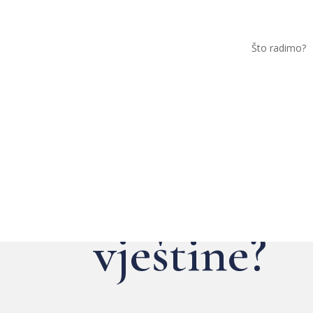
Što radimo?
Kako pobol
vještine?