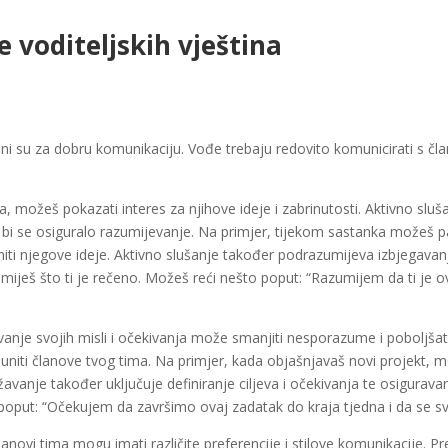
 voditeljskih vještina
ažni su za dobru komunikaciju. Vođe trebaju redovito komunicirati s čl
, možeš pokazati interes za njihove ideje i zabrinutosti. Aktivno sluš
 bi se osiguralo razumijevanje. Na primjer, tijekom sastanka možeš paž
sniti njegove ideje. Aktivno slušanje također podrazumijeva izbjegavan
miješ što ti je rečeno. Možeš reći nešto poput: “Razumijem da ti je o
vanje svojih misli i očekivanja može smanjiti nesporazume i poboljšati
buniti članove tvog tima. Na primjer, kada objašnjavaš novi projekt, mo
žavanje također uključuje definiranje ciljeva i očekivanja te osiguravan
e poput: “Očekujem da završimo ovaj zadatak do kraja tjedna i da se 
članovi tima mogu imati različite preferencije i stilove komunikacije. Pr