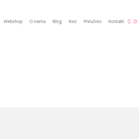
0
Webshop
O nama
Blog
Kviz
Priručnici
Kontakt
jšati svoje vodi