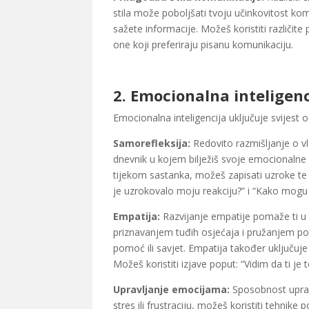
stila može poboljšati tvoju učinkovitost komu
sažete informacije. Možeš koristiti različite
one koji preferiraju pisanu komunikaciju.
2.
Emocionalna inteligenc
Emocionalna inteligencija uključuje svijest
Samorefleksija:
Redovito razmišljanje o vl
dnevnik u kojem bilježiš svoje emocionalne rea
tijekom sastanka, možeš zapisati uzroke te f
je uzrokovalo moju reakciju?” i “Kako mogu 
Empatija:
Razvijanje empatije pomaže ti u 
priznavanjem tuđih osjećaja i pružanjem pod
pomoć ili savjet. Empatija također uključuje 
Možeš koristiti izjave poput: “Vidim da ti j
Upravljanje emocijama:
Sposobnost upravl
stres ili frustraciju, možeš koristiti tehnik