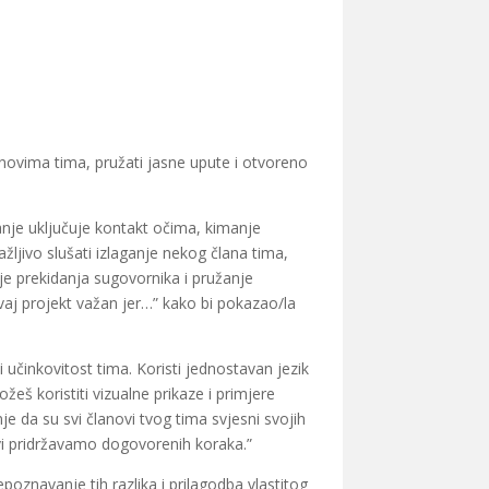
anovima tima, pružati jasne upute i otvoreno
anje uključuje kontakt očima, kimanje
ljivo slušati izlaganje nekog člana tima,
je prekidanja sugovornika i pružanje
vaj projekt važan jer…” kako bi pokazao/la
 učinkovitost tima. Koristi jednostavan jezik
žeš koristiti vizualne prikaze i primjere
je da su svi članovi tvog tima svjesni svojih
svi pridržavamo dogovorenih koraka.”
epoznavanje tih razlika i prilagodba vlastitog