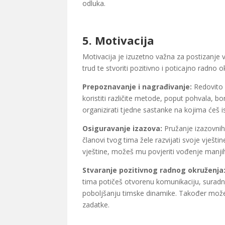
odluka.
5.
Motivacija
Motivacija je izuzetno važna za postizanje vi
trud te stvoriti pozitivno i poticajno radno o
Prepoznavanje i nagrađivanje:
Redovito 
koristiti različite metode, poput pohvala, b
organizirati tjedne sastanke na kojima ćeš i
Osiguravanje izazova:
Pružanje izazovnih
članovi tvog tima žele razvijati svoje vještin
vještine, možeš mu povjeriti vođenje manjih
Stvaranje pozitivnog radnog okruženja
tima potičeš otvorenu komunikaciju, suradnj
poboljšanju timske dinamike. Također možeš
zadatke.