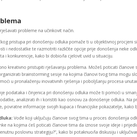
oblema
 rješavati probleme na učinkovit način.
čkog pristupa pri donošenju odluka pomaže ti u objektivnoj procjeni si
osti i nedostatke te razmotriti različite opcije prije donošenja neke o
ta i konkurencije, kako bi dobio/la cjelovit uvid u situaciju.
o kreativno pristupiti rješavanju problema. Možeš poticati članove s
organizirati brainstorming sesije na kojima članovi tvog tima mogu sl
omoći u pronalaženju inovativnih rješenja i poboljšanju procesa unutar
je podataka i činjenica pri donošenju odluka može ti pomoći u smanj
podatke, analizirati ih i koristiti kao osnovu za donošenje odluka. N
e, povratne informacije svojih kupaca i financijske pokazatelje, kako 
dluka:
Vođe koji uključuju članove svog tima u proces donošenja odluk
ke na kojima ćeš poticati članove tima da iznose svoje ideje i prijedl
enutnu poslovnu strategiju?”, kako bi potaknuo/la diskusiju i uključi