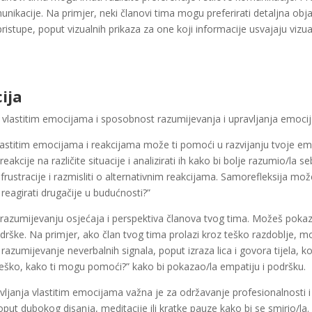
nikacije. Na primjer, neki članovi tima mogu preferirati detaljna objaš
 pristupe, poput vizualnih prikaza za one koji informacije usvajaju vizua
ija
 o vlastitim emocijama i sposobnost razumijevanja i upravljanja emoci
astitim emocijama i reakcijama može ti pomoći u razvijanju tvoje emo
kcije na različite situacije i analizirati ih kako bi bolje razumio/la se
rustracije i razmisliti o alternativnim reakcijama. Samorefleksija može
reagirati drugačije u budućnosti?”
razumijevanju osjećaja i perspektiva članova tvog tima. Možeš pokaz
rške. Na primjer, ako član tvog tima prolazi kroz teško razdoblje, mo
razumijevanje neverbalnih signala, poput izraza lica i govora tijela, k
e teško, kako ti mogu pomoći?” kako bi pokazao/la empatiju i podršku.
janja vlastitim emocijama važna je za održavanje profesionalnosti i 
e poput dubokog disanja, meditacije ili kratke pauze kako bi se smirio/