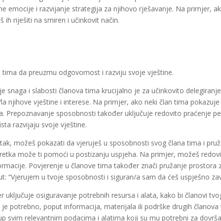
e emocije i razvijanje strategija za njihovo rješavanje. Na primjer, 
 ih riješiti na smiren i učinkovit način.
tima da preuzmu odgovornost i razviju svoje vještine.
nje snaga i slabosti članova tima krucijalno je za učinkovito delegiran
a njihove vještine i interese. Na primjer, ako neki član tima pokazuje
a. Prepoznavanje sposobnosti također uključuje redovito praćenje per
sta razvijaju svoje vještine.
ak, možeš pokazati da vjeruješ u sposobnosti svog člana tima i pruži
apretka može ti pomoći u postizanju uspjeha. Na primjer, možeš redov
nformacije. Povjerenje u članove tima također znači pružanje prostor
: “Vjerujem u tvoje sposobnosti i siguran/a sam da ćeš uspješno zavr
 uključuje osiguravanje potrebnih resursa i alata, kako bi članovi tv
m je potrebno, poput informacija, materijala ili podrške drugih članova
tup svim relevantnim podacima i alatima koji su mu potrebni za dovrš