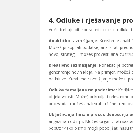
4.
Odluke i rješavanje pr
Vođe trebaju biti sposobni donositi odluke i
Analitičko razmišljanje:
Korištenje analiti
Možeš prikupljati podatke, analizirati predn
novoj strategiji, možeš provesti analizu tržiš
Kreativno razmišljanje:
Ponekad je potrebn
generiranje novih ideja. Na primjer, možeš 
od kritike. Kreativno razmišljanje može ti p
Odluke temeljene na podacima:
Korišten
objektivnosti. Možeš prikupljati relevantne 
proizvoda, možeš analizirati tržišne trendov
Uključivanje tima u proces donošenja o
angažman od njih. Možeš organizirati sastan
poput: “Kako bismo mogli poboljšati našu tr