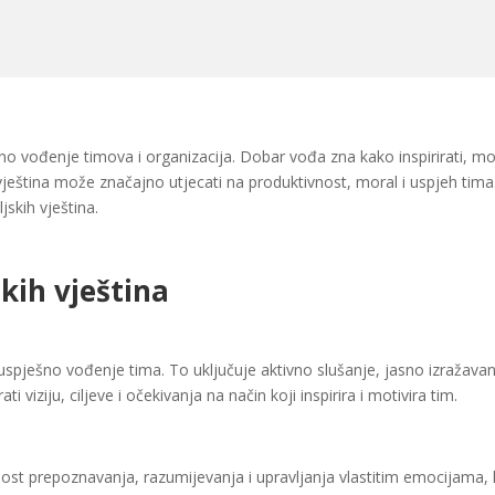
no vođenje timova i organizacija. Dobar vođa zna kako inspirirati, mot
h vještina može značajno utjecati na produktivnost, moral i uspjeh ti
skih vještina.
kih vještina
 uspješno vođenje tima. To uključuje aktivno slušanje, jasno izražavan
viziju, ciljeve i očekivanja na način koji inspirira i motivira tim.
nost prepoznavanja, razumijevanja i upravljanja vlastitim emocijama