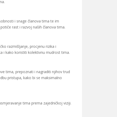
ma.
obnosti i snage članova tima te im
potiče rast i razvoj naših članova tima.
čko razmišljanje, procjenu rizika i
 i kako koristiti kolektivnu mudrost tima.
ve tima, prepoznati i nagraditi njihov trud
agodbu pristupa, kako bi se maksimalno
 usmjeravanje tima prema zajedničkoj viziji.