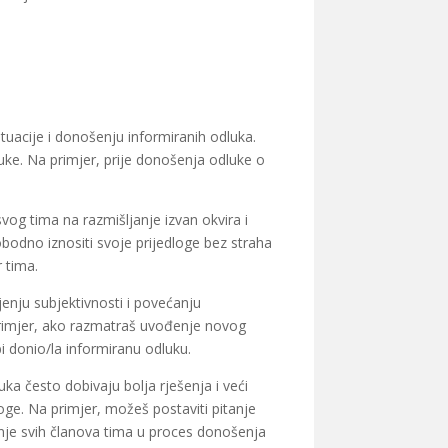
tuacije i donošenju informiranih odluka.
dluke. Na primjer, prije donošenja odluke o
vog tima na razmišljanje izvan okvira i
obodno iznositi svoje prijedloge bez straha
 tima.
enju subjektivnosti i povećanju
a primjer, ako razmatraš uvođenje novog
bi donio/la informiranu odluku.
a često dobivaju bolja rješenja i veći
oge. Na primjer, možeš postaviti pitanje
vanje svih članova tima u proces donošenja