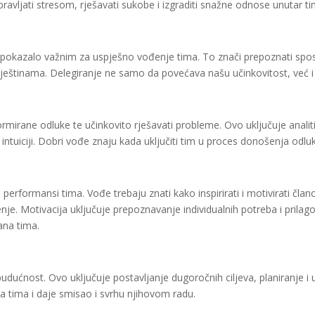
vljati stresom, rješavati sukobe i izgraditi snažne odnose unutar ti
 pokazalo važnim za uspješno vođenje tima. To znači prepoznati spos
vještinama. Delegiranje ne samo da povećava našu učinkovitost, već i 
ormirane odluke te učinkovito rješavati probleme. Ovo uključuje analiti
tuiciji. Dobri vođe znaju kada uključiti tim u proces donošenja odluka
performansi tima. Vođe trebaju znati kako inspirirati i motivirati člano
ženje. Motivacija uključuje prepoznavanje individualnih potreba i pril
ana tima.
 budućnost. Ovo uključuje postavljanje dugoročnih ciljeva, planiranje i
a tima i daje smisao i svrhu njihovom radu.