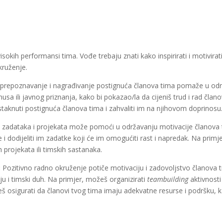
sokih performansi tima. Vođe trebaju znati kako inspirirati i motivirat
kruženje.
prepoznavanje i nagrađivanje postignuća članova tima pomaže u odr
onusa ili javnog priznanja, kako bi pokazao/la da cijeniš trud i rad čl
staknuti postignuća članova tima i zahvaliti im na njihovom doprinosu
 zadataka i projekata može pomoći u održavanju motivacije članova ti
e i dodijeliti im zadatke koji će im omogućiti rast i napredak. Na primje
 projekata ili timskih sastanaka.
:
Pozitivno radno okruženje potiče motivaciju i zadovoljstvo članova
u i timski duh. Na primjer, možeš organizirati
teambuilding
aktivnosti
 osigurati da članovi tvog tima imaju adekvatne resurse i podršku, k