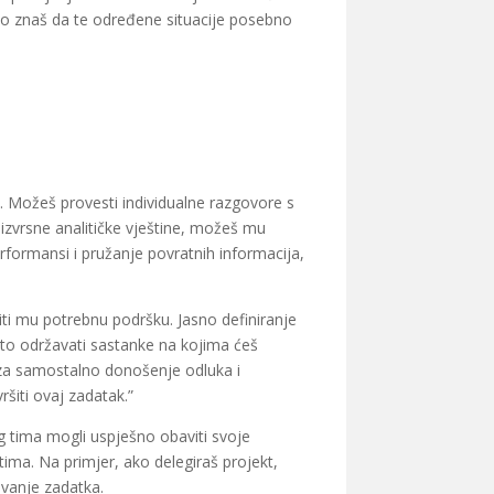
ako znaš da te određene situacije posebno
je. Možeš provesti individualne razgovore s
 izvrsne analitičke vještine, možeš mu
formansi i pružanje povratnih informacija,
ti mu potrebnu podršku. Jasno definiranje
ito održavati sastanke na kojima ćeš
a za samostalno donošenje odluka i
šiti ovaj zadatak.”
og tima mogli uspješno obaviti svoje
 tima. Na primjer, ako delegiraš projekt,
avanje zadatka.