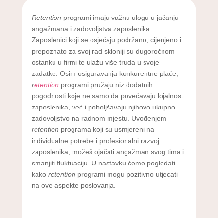
Retention
programi imaju važnu ulogu u jačanju
angažmana i zadovoljstva zaposlenika.
Zaposlenici koji se osjećaju podržano, cijenjeno i
prepoznato za svoj rad skloniji su dugoročnom
ostanku u firmi te ulažu više truda u svoje
zadatke. Osim osiguravanja konkurentne plaće,
r
etention
programi pružaju niz dodatnih
pogodnosti koje ne samo da povećavaju lojalnost
zaposlenika, već i poboljšavaju njihovo ukupno
zadovoljstvo na radnom mjestu. Uvođenjem
retention
programa koji su usmjereni na
individualne potrebe i profesionalni razvoj
zaposlenika, možeš ojačati angažman svog tima i
smanjiti fluktuaciju. U nastavku ćemo pogledati
kako
retention
programi mogu pozitivno utjecati
na ove aspekte poslovanja.