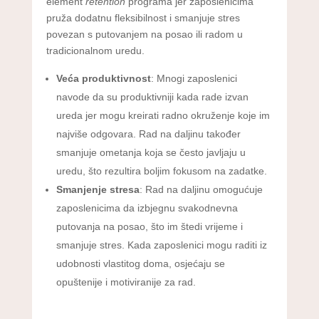
element
retention
programa jer zaposlenicima
pruža dodatnu fleksibilnost i smanjuje stres
povezan s putovanjem na posao ili radom u
tradicionalnom uredu.
Veća produktivnost
: Mnogi zaposlenici
navode da su produktivniji kada rade izvan
ureda jer mogu kreirati radno okruženje koje im
najviše odgovara. Rad na daljinu također
smanjuje ometanja koja se često javljaju u
uredu, što rezultira boljim fokusom na zadatke.
Smanjenje stresa
: Rad na daljinu omogućuje
zaposlenicima da izbjegnu svakodnevna
putovanja na posao, što im štedi vrijeme i
smanjuje stres. Kada zaposlenici mogu raditi iz
udobnosti vlastitog doma, osjećaju se
opuštenije i motiviranije za rad.