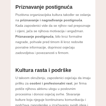
Priznavanje postignuća
Pozitivna organizacijska kultura također se oslanja
na
priznavanje i nagrađivanje postignuća
.
Kada zaposlenici vide da se njihov rad prepoznaje
i cijeni, jača se njihova motivacija i angažman.
Priznavanje postignuća
, bilo kroz formalne
nagrade, pohvale pred timom ili kroz redovite
povratne informacije, doprinosi osjećaju
zadovoljstva i povezanosti s firmom.
Kultura rasta i podrške
U takvom okruženju, zaposlenici osjećaju da imaju
priliku za
osobni i profesionalni rast
, jer firma
potiče njihovu aktivnu ulogu u poslovnim
procesima i donosi osjećaj svrhe. Stvaranje
kulture koja njeguje kontinuiranu komunikaciju i
podržava zaposlenike u izražavanju svojih ideja i