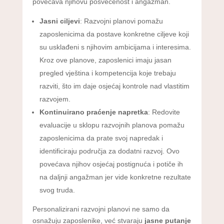
povećava njihovu posvećenost i angažman.
Jasni ciljevi
: Razvojni planovi pomažu
zaposlenicima da postave konkretne ciljeve koji
su usklađeni s njihovim ambicijama i interesima.
Kroz ove planove, zaposlenici imaju jasan
pregled vještina i kompetencija koje trebaju
razviti, što im daje osjećaj kontrole nad vlastitim
razvojem.
Kontinuirano praćenje napretka
: Redovite
evaluacije u sklopu razvojnih planova pomažu
zaposlenicima da prate svoj napredak i
identificiraju područja za dodatni razvoj. Ovo
povećava njihov osjećaj postignuća i potiče ih
na daljnji angažman jer vide konkretne rezultate
svog truda.
Personalizirani razvojni planovi ne samo da
osnažuju zaposlenike, već stvaraju
jasne putanje