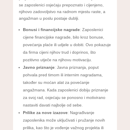
se zaposlenici osjećaju prepoznato i cijenjeno,
njihovo zadovoljstvo na radnom mjestu raste, a
angažman u poslu postaje dublji.
Bonusi i financijske nagrade
: Zaposlenici
cijene financijske nagrade, bilo kroz bonuse,
povećanja plaće ili udjele u dobiti. Ovo pokazuje
da firma cijeni njihov trud i doprinos, što
pozitivno utječe na njihovu motivaciju.
Javno priznanje
: Javna priznanja, poput
pohvala pred timom ili internim nagradama,
također su moćan alat za povećanje
angažmana. Kada zaposlenici dobiju priznanje
za svoj rad, osjećaju se ponosno i motivirano
nastaviti davati najbolje od sebe.
Prilike za nove izazove
: Nagrađivanje
zaposlenika može uključivati i pružanje novih
prilika, kao što je vođenje važnog projekta ili