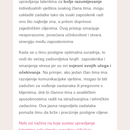
upravljanja talentima za
bolje razumijevanje
individualnih vještina svakog člana tima, mogu
uskladiti zadatke tako da svaki zaposlenik radi
ono što najbolje zna, a pritom doprinosi
zajedničkim ciljevima. Ovaj pristup smanjuje
nesporazume, povećava učinkovitost i stvara
sinergiju među zaposlenicima.
Kada se u timu postigne optimalna suradnja, to
vodi do većeg zadovoljstva tvojih zaposlenika i
smanjenja stresa jer su svi
svjesni svojih uloga i
očekivanja
. Na primjer, ako jedan član tima ima
razvijenije komunikacijske vještine, mogao bi biti
zadužen za vođenje sastanaka ili pregovore s
klijentima, dok bi članovi tima s analitičkim
sposobnostima radili na istraživanjima i tehničkim
zadacima. Ova jasna raspodjela zadataka
pomaže timu da brže i preciznije postigne ciljeve.
Neki od načina na koje sustav upravljanja
talentima jača timsku suradnju uključuju
: