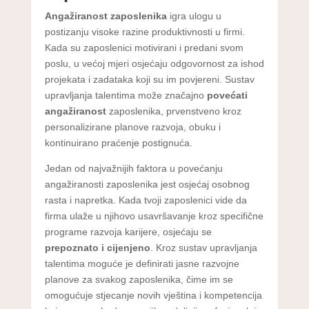
Angažiranost zaposlenika
igra ulogu u
postizanju visoke razine produktivnosti u firmi.
Kada su zaposlenici motivirani i predani svom
poslu, u većoj mjeri osjećaju odgovornost za ishod
projekata i zadataka koji su im povjereni. Sustav
upravljanja talentima može značajno
povećati
angažiranost
zaposlenika, prvenstveno kroz
personalizirane planove razvoja, obuku i
kontinuirano praćenje postignuća.
Jedan od najvažnijih faktora u povećanju
angažiranosti zaposlenika jest osjećaj osobnog
rasta i napretka. Kada tvoji zaposlenici vide da
firma ulaže u njihovo usavršavanje kroz specifične
programe razvoja karijere, osjećaju se
prepoznato i cijenjeno
. Kroz sustav upravljanja
talentima moguće je definirati jasne razvojne
planove za svakog zaposlenika, čime im se
omogućuje stjecanje novih vještina i kompetencija