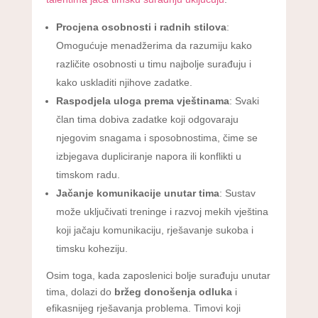
Procjena osobnosti i radnih stilova
:
Omogućuje menadžerima da razumiju kako
različite osobnosti u timu najbolje surađuju i
kako uskladiti njihove zadatke.
Raspodjela uloga prema vještinama
: Svaki
član tima dobiva zadatke koji odgovaraju
njegovim snagama i sposobnostima, čime se
izbjegava dupliciranje napora ili konflikti u
timskom radu.
Jačanje komunikacije unutar tima
: Sustav
može uključivati treninge i razvoj mekih vještina
koji jačaju komunikaciju, rješavanje sukoba i
timsku koheziju.
Osim toga, kada zaposlenici bolje surađuju unutar
tima, dolazi do
bržeg donošenja odluka
i
efikasnijeg rješavanja problema. Timovi koji