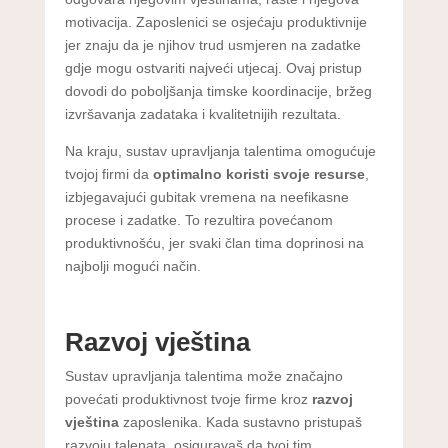
motivacija. Zaposlenici se osjećaju produktivnije
jer znaju da je njihov trud usmjeren na zadatke
gdje mogu ostvariti najveći utjecaj. Ovaj pristup
dovodi do poboljšanja timske koordinacije, bržeg
izvršavanja zadataka i kvalitetnijih rezultata.
Na kraju, sustav upravljanja talentima omogućuje
tvojoj firmi da
optimalno koristi svoje resurse
,
izbjegavajući gubitak vremena na neefikasne
procese i zadatke. To rezultira povećanom
produktivnošću, jer svaki član tima doprinosi na
najbolji mogući način.
Razvoj vještina
Sustav upravljanja talentima može značajno
povećati produktivnost tvoje firme kroz
razvoj
vještina
zaposlenika. Kada sustavno pristupaš
razvoju talenata, osiguravaš da tvoj tim