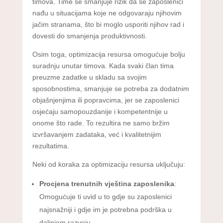
timova. Time se smanjuje rizik da se zaposlenici
nađu u situacijama koje ne odgovaraju njihovim
jačim stranama, što bi moglo usporiti njihov rad i
dovesti do smanjenja produktivnosti.
Osim toga, optimizacija resursa omogućuje bolju
suradnju unutar timova. Kada svaki član tima
preuzme zadatke u skladu sa svojim
sposobnostima, smanjuje se potreba za dodatnim
objašnjenjima ili popravcima, jer se zaposlenici
osjećaju samopouzdanije i kompetentnije u
onome što rade. To rezultira ne samo bržim
izvršavanjem zadataka, već i kvalitetnijim
rezultatima.
Neki od koraka za optimizaciju resursa uključuju:
Procjena trenutnih vještina zaposlenika
:
Omogućuje ti uvid u to gdje su zaposlenici
najsnažniji i gdje im je potrebna podrška u
daljnjem razvoju.