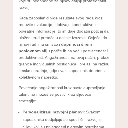
koje su neophodne za njihov daljnji profesionalni
razvoj.
Kada zaposlenici vide rezultate svog rada kroz
redovite evaluacije i dobivaju konstruktivne
povratne informacije, to im daje dodatni poticaj da
uloženi trud pretoče u daljnje izazove. Osjećaj da
njihov rad ima smisao i
doprinosi širem
poslovnom cilju
potiče ih na veću posvećenost i
produktivnost. Angažiranost, na ovaj način, prelazi
granice individualnih postignuća i prelazi na razinu
timske suradnje, gdje svaki zaposlenik doprinosi
kolektivnom napretku.
Povećanje angažiranosti kroz sustav upravljanja
talentima možeš se postići kroz sljedeće
strategije:
Personalizirani razvojni planovi
: Svakom
zaposleniku dodjeljuju se specifični razvojni
ciljevi koji su prilagođeni njegovim potrebama i