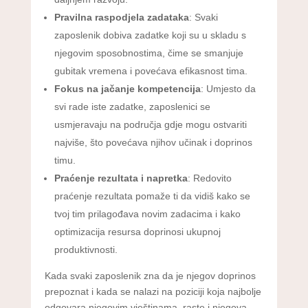
Pravilna raspodjela zadataka
: Svaki
zaposlenik dobiva zadatke koji su u skladu s
njegovim sposobnostima, čime se smanjuje
gubitak vremena i povećava efikasnost tima.
Fokus na jačanje kompetencija
: Umjesto da
svi rade iste zadatke, zaposlenici se
usmjeravaju na područja gdje mogu ostvariti
najviše, što povećava njihov učinak i doprinos
timu.
Praćenje rezultata i napretka
: Redovito
praćenje rezultata pomaže ti da vidiš kako se
tvoj tim prilagođava novim zadacima i kako
optimizacija resursa doprinosi ukupnoj
produktivnosti.
Kada svaki zaposlenik zna da je njegov doprinos
prepoznat i kada se nalazi na poziciji koja najbolje
odgovara njegovim vještinama, raste i njegova