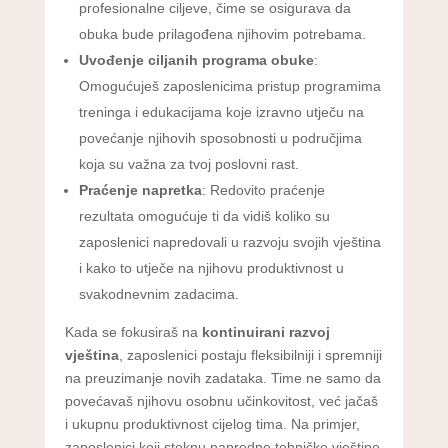
profesionalne ciljeve, čime se osigurava da
obuka bude prilagođena njihovim potrebama.
Uvođenje ciljanih programa obuke
:
Omogućuješ zaposlenicima pristup programima
treninga i edukacijama koje izravno utječu na
povećanje njihovih sposobnosti u područjima
koja su važna za tvoj poslovni rast.
Praćenje napretka
: Redovito praćenje
rezultata omogućuje ti da vidiš koliko su
zaposlenici napredovali u razvoju svojih vještina
i kako to utječe na njihovu produktivnost u
svakodnevnim zadacima.
Kada se fokusiraš na
kontinuirani razvoj
vještina
, zaposlenici postaju fleksibilniji i spremniji
na preuzimanje novih zadataka. Time ne samo da
povećavaš njihovu osobnu učinkovitost, već jačaš
i ukupnu produktivnost cijelog tima. Na primjer,
zaposlenici koji steknu napredne tehničke vještine