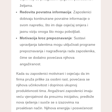
željama.
Redovita povratna informacija
: Zaposlenici
dobivaju kontinuirane povratne informacije o
svom napretku, što im daje osjećaj smjera i
jasnu viziju onoga što mogu poboljšati.
Motivacija kroz prepoznavanje
: Sustavi
upravljanja talentima mogu uključivati programe
prepoznavanja i nagrađivanja rada zaposlenika,
čime se dodatno povećava njihova
angažiranost.
Kada su zaposlenici motivirani i osjećaju da im
firma pruža prilike za osobni rast, povećava se
njihova učinkovitost i doprinos ukupnoj
produktivnosti tima. Angažirani zaposlenici imaju
veću vjerojatnost da preuzmu inicijativu, predlože
nova rješenja i suoče se s izazovima na
proaktivan način. Njihova energija i posvećenost