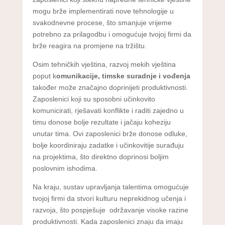
mogu brže implementirati nove tehnologije u
svakodnevne procese, što smanjuje vrijeme
potrebno za prilagodbu i omogućuje tvojoj firmi da
brže reagira na promjene na tržištu.
Osim tehničkih vještina, razvoj mekih vještina
poput k
omunikacije, timske suradnje i vođenja
također može značajno doprinijeti produktivnosti.
Zaposlenici koji su sposobni učinkovito
komunicirati, rješavati konflikte i raditi zajedno u
timu donose bolje rezultate i jačaju koheziju
unutar tima. Ovi zaposlenici brže donose odluke,
bolje koordiniraju zadatke i učinkovitije surađuju
na projektima, što direktno doprinosi boljim
poslovnim ishodima.
Na kraju, sustav upravljanja talentima omogućuje
tvojoj firmi da stvori kulturu neprekidnog učenja i
razvoja, što pospješuje održavanje visoke razine
produktivnosti. Kada zaposlenici znaju da imaju