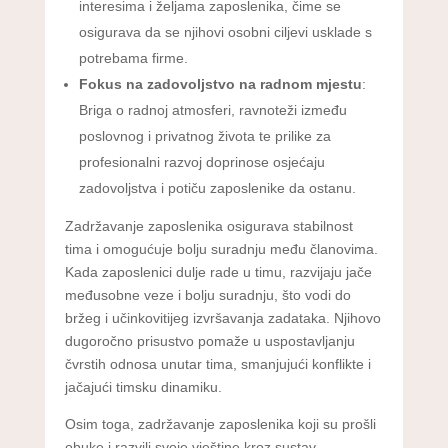
interesima i željama zaposlenika, čime se
osigurava da se njihovi osobni ciljevi usklade s
potrebama firme.
Fokus na zadovoljstvo na radnom mjestu
:
Briga o radnoj atmosferi, ravnoteži između
poslovnog i privatnog života te prilike za
profesionalni razvoj doprinose osjećaju
zadovoljstva i potiču zaposlenike da ostanu.
Zadržavanje zaposlenika osigurava stabilnost
tima i omogućuje bolju suradnju među članovima.
Kada zaposlenici dulje rade u timu, razvijaju jače
međusobne veze i bolju suradnju, što vodi do
bržeg i učinkovitijeg izvršavanja zadataka. Njihovo
dugoročno prisustvo pomaže u uspostavljanju
čvrstih odnosa unutar tima, smanjujući konflikte i
jačajući timsku dinamiku.
Osim toga, zadržavanje zaposlenika koji su prošli
obuke i razvili svoje vještine kroz sustav