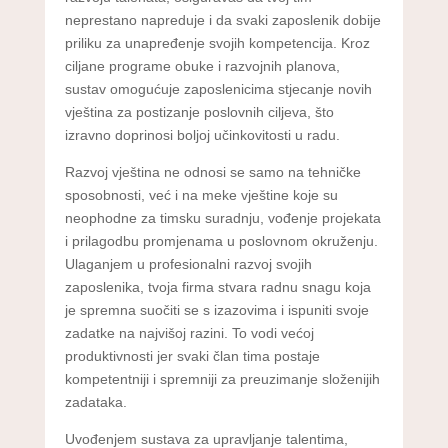
neprestano napreduje i da svaki zaposlenik dobije
priliku za unapređenje svojih kompetencija. Kroz
ciljane programe obuke i razvojnih planova,
sustav omogućuje zaposlenicima stjecanje novih
vještina za postizanje poslovnih ciljeva, što
izravno doprinosi boljoj učinkovitosti u radu.
Razvoj vještina ne odnosi se samo na tehničke
sposobnosti, već i na meke vještine koje su
neophodne za timsku suradnju, vođenje projekata
i prilagodbu promjenama u poslovnom okruženju.
Ulaganjem u profesionalni razvoj svojih
zaposlenika, tvoja firma stvara radnu snagu koja
je spremna suočiti se s izazovima i ispuniti svoje
zadatke na najvišoj razini. To vodi većoj
produktivnosti jer svaki član tima postaje
kompetentniji i spremniji za preuzimanje složenijih
zadataka.
Uvođenjem sustava za upravljanje talentima,