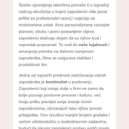
Sustav upravljanja talentima pomaže ti u izgradnji
radnog okruženja u kojem zaposlenici vide jasne
prilike za profesionalni razvoj i osjećaju se
motiviranima ostati. Kroz personalizirane razvojne
planove, obuku i jasno postavljene ciljeve,
zaposlenici dobivaju dojam da su njihov trud i
napredak prepoznati. To vodi do
veće lojalnosti
i
smanjenja potrebe za stalnom zamjenom
zaposlenika, čime se osigurava stabilan i
produktivan tim.
Jedna od najvećih prednosti zadržavanja važnih
zaposlenika je
kontinuitet
u poslovanju.
Zaposlenici koji ostaju dulje u firmi ne samo da
bolje poznaju poslovne procese i kulturu, već
imaju priliku prenijeti svoje znanje novim
zaposlenicima, ubrzavajući tako njihov proces
prilagodbe. Ovo rezultira manjim brojem grešaka i
većom učinkovitošću u svakodnevnim zadacima,
budući da iskusni zaposlenici postaju vodiči novim