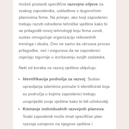
možeš postaviti specifične
razvojne ciljeve
za
svakog zaposlenika, usklađene s dugoročnim
planovima firme. Na primjer, ako tvoji zaposlenici
trebaju razviti određene tehničke vještine kako bi
se prilagodili novoj tehnologiji koju firma uvodi,
sustav omogućuje organizaciju relevantnih
treninga i obuka. Ovo ne samo da ubrzava proces
prilagodbe, već i osigurava da se zaposlenici
osjećaju sigurnije u izvršavanju svojih zadataka.
Neki od koraka za razvoj vještina uključuju:
Identifikacija područja za razvoj
: Sustav
upravljanja talentima pomaže ti identificirati koja
su područja u kojima zaposlenici trebaju
unaprijediti svoje vještine kako bi bili učinkovitiji.
Kreiranje individualnih razvojnih planova
:
Svaki zaposlenik može imati specifičan plan
razvoja usmjeren na njegove vještine i