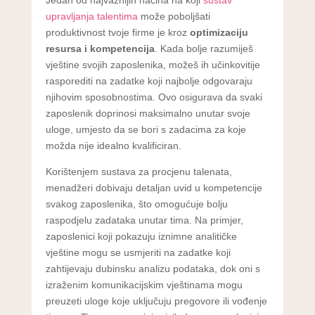
upravljanja talentima
može poboljšati
produktivnost tvoje firme je kroz
optimizaciju
resursa i kompetencija
. Kada bolje razumiješ
vještine svojih zaposlenika, možeš ih učinkovitije
rasporediti na zadatke koji najbolje odgovaraju
njihovim sposobnostima. Ovo osigurava da svaki
zaposlenik doprinosi maksimalno unutar svoje
uloge, umjesto da se bori s zadacima za koje
možda nije idealno kvalificiran.
Korištenjem sustava za procjenu talenata,
menadžeri dobivaju detaljan uvid u kompetencije
svakog zaposlenika, što omogućuje bolju
raspodjelu zadataka unutar tima. Na primjer,
zaposlenici koji pokazuju iznimne analitičke
vještine mogu se usmjeriti na zadatke koji
zahtijevaju dubinsku analizu podataka, dok oni s
izraženim komunikacijskim vještinama mogu
preuzeti uloge koje uključuju pregovore ili vođenje