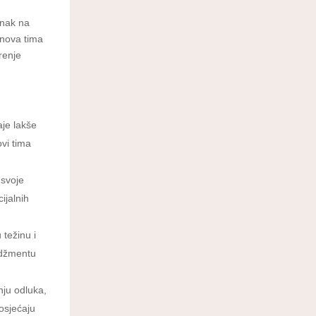
inak na
lanova tima
renje
aje lakše
ovi tima
 svoje
ijalnih
 težinu i
adžmentu
nju odluka,
 osjećaju