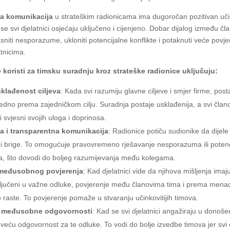
a komunikacija
u strateškim radionicama ima dugoročan pozitivan uč
 se svi djelatnici osjećaju uključeno i cijenjeno. Dobar dijalog između č
niti nesporazume, ukloniti potencijalne konflikte i potaknuti veće povje
tnicima.
koristi za timsku suradnju kroz strateške radionice uključuju:
sklađenost ciljeva
: Kada svi razumiju glavne ciljeve i smjer firme, post
ajedno prema zajedničkom cilju. Suradnja postaje usklađenija, a svi član
i svjesni svojih uloga i doprinosa.
a i transparentna komunikacija
: Radionice potiču sudionike da dijele
li i brige. To omogućuje pravovremeno rješavanje nesporazuma ili potenc
, što dovodi do boljeg razumijevanja među kolegama.
međusobnog povjerenja
: Kad djelatnici vide da njihova mišljenja imaju
ljučeni u važne odluke, povjerenje među članovima tima i prema men
 raste. To povjerenje pomaže u stvaranju učinkovitijih timova.
e međusobne odgovornosti
: Kad se svi djelatnici angažiraju u donoše
 veću odgovornost za te odluke. To vodi do bolje izvedbe timova jer svi