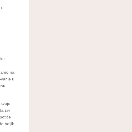
 i
 u
ške
 samo na
ovanje u
bnu
 svoje
da svi
 potiče
o boljih