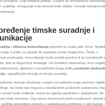
e promjene. Ovaj holistički pristup, u kojem se ravnopravno razmatraju
i prijetnje, omogućuje ti da donosiš bolje odluke i smanjiš neizvjesnost
oslovanju.
ređenje timske suradnje i
unikacije
radnja
i
efikasna komunikacija
elementi su svake jake firme. Strate
ružaju ti priliku za jačanje tih aspekata unutar tvojeg tima. Često, u
om poslovanju, komunikacija može postati površna ili se usredotočiti
tke, dok se dugoročne strategije i širi kontekst zanemaruju. Kroz sudjel
 radionicama, djelatnici i menadžment imaju priliku
produbiti međuso
ciju
i izgraditi jače temelje za timsku suradnju.
adionice stvaraju okruženje u kojem svi sudionici mogu otvoreno dijeliti
ijedloge, što često nije moguće u standardnim poslovnim sastancima. Ka
ku izraziti svoje mišljenje, stvara se osjećaj zajedništva i pripadnosti, što
nju među timovima. Ova razina otvorenosti potiče kreativnost i dovodi d
er različite perspektive pomažu u sagledavanju problema iz više kutova.