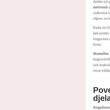
Jedan od g
definiraš 
radionica im
ciljeve za
Kada svi čl
želi postić
osigurava d
firme.
Strateške
dugoročnih 
sve buduće 
nova tržišt
Pove
djel
Angažiran