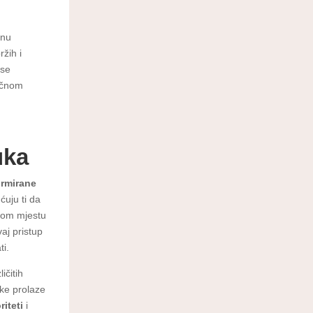
dnu
ržih i
 se
očnom
uka
ormirane
ćuju ti da
dnom mjestu
aj pristup
ti.
ičitih
uke prolaze
riteti
i