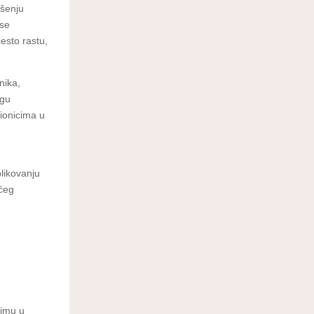
ošenju
 se
često rastu,
nika,
ogu
udionicima u
blikovanju
ećeg
timu u