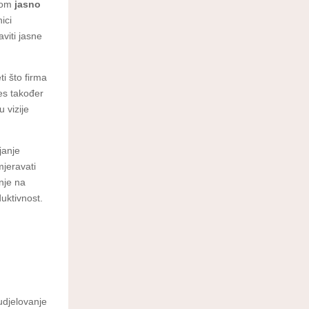
imom
jasno
ici
aviti jasne
ti što firma
ces također
u vizije
janje
mjeravati
enje na
duktivnost.
sudjelovanje