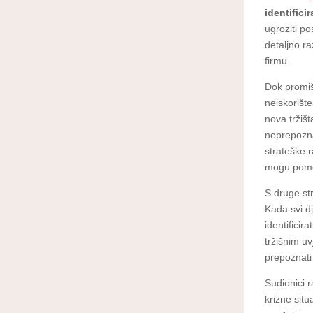
identifici
ugroziti po
detaljno raz
firmu.
Dok promišl
neiskorište
nova tržišt
neprepozna
strateške r
mogu pomoć
S druge st
Kada svi dj
identificir
tržišnim u
prepoznati 
Sudionici r
krizne situ