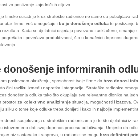
ost za postizanje zajedničkih ciljeva.
e timske suradnje kroz strateške radionice ne samo da poboljšava ra
unutar firme, već omogućuje i
bolje donošenje odluka
te postizanje b
ih rezultata. Kada se djelatnici osjećaju povezano i usklađeno, smanjuje
pogrešaka i povećava produktivnost, što u konačnici doprinosi dugor
slovanja.
 donošenje informiranih odl
nom poslovnom okruženju, sposobnost tvoje firme da
brzo donosi inf
to čini razliku između napretka i stagnacije. Strateške radionice omogu
ces donošenja odluka tako što okupljaju sve relevantne dionike na je
im prostor za
kolektivno analiziranje
situacija, mogućnosti i izazova. Ov
niju sliku o tome koje odluke treba donijeti i kako ih najbolje implementira
ednosti sudjelovanja u strateškim radionicama je to što djelatnici iz razl
u istovremeno dati svoj doprinos procesu odlučivanja. Umjesto da odl
rajan niz sastanaka i rasprava, u radionici se mogu
brzo definirati prio