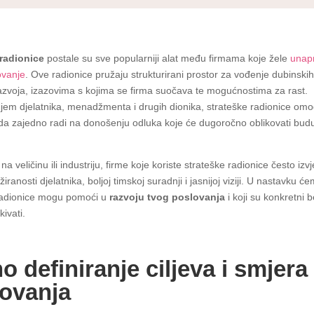
 radionice
postale su sve popularniji alat među firmama koje žele
unapr
ovanje
. Ove radionice pružaju strukturirani prostor za vođenje dubinski
azvoja, izazovima s kojima se firma suočava te mogućnostima za rast.
jem djelatnika, menadžmenta i drugih dionika, strateške radionice om
da zajedno radi na donošenju odluka koje će dugoročno oblikovati bud
na veličinu ili industriju, firme koje koriste strateške radionice često izv
iranosti djelatnika, boljoj timskoj suradnji i jasnijoj viziji. U nastavku ćem
radionice mogu pomoći u
razvoju tvog poslovanja
i koji su konkretni b
ivati.
o definiranje ciljeva i smjera
ovanja