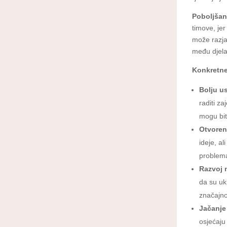
Poboljšan
timove, jer
može razjas
među djela
Konkretne 
Bolju u
raditi z
mogu bit
Otvoren
ideje, a
problema
Razvoj 
da su uk
značajno
Jačanj
osjećaju