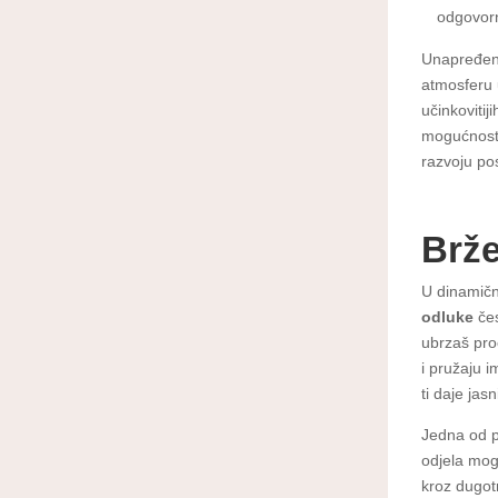
odgovorn
Unapređenj
atmosferu 
učinkovitij
mogućnost 
razvoju po
Brže
U dinamič
odluke
čes
ubrzaš pro
i pružaju 
ti daje jas
Jedna od pr
odjela mog
kroz dugot