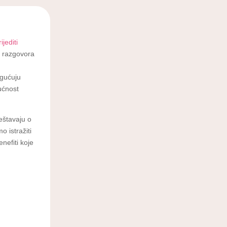
ijediti
h razgovora
ogućuju
ućnost
ještavaju o
o istražiti
enefiti koje