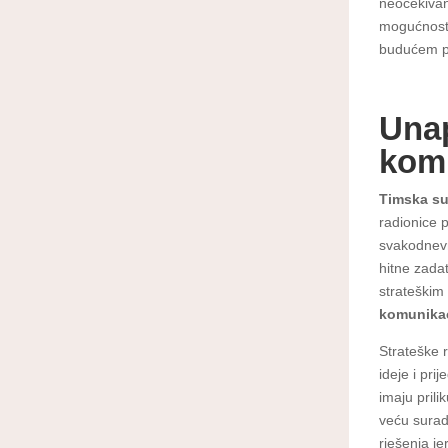
neočekivan
mogućnosti 
budućem p
Unap
kom
Timska su
radionice p
svakodnevn
hitne zada
strateškim
komunika
Strateške r
ideje i pr
imaju prili
veću surad
rješenja j