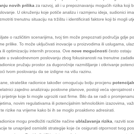
ranju novih prilika
za razvoj, ali i u prepoznavanju mogućih rizika koji b
slovanje. U okruženju koje potiče analizu i razmjenu ideja, sudionici imaj
motriti trenutnu situaciju na tržištu i identificirati faktore koji bi mogli ut
jate o različitim scenarijima, tvoj tim može prepoznati područja gdje p
ne prilike. To može uključivati inovacije u proizvodima ili uslugama, ula
a ili optimizaciju internih procesa. Ove
nove mogućnosti
često ostaju
te u svakodnevnom poslovanju zbog fokusiranosti na trenutne zadatk
adionice pružaju prostor za dugoročnije razmišljanje i otkrivanje potencij
i tvom poslovanju da se izdigne na višu razinu.
rane, strateške radionice također omogućuju bolju procjenu
potencijaln
elatnici zajedno analiziraju poslovne planove, postoji veća vjerojatnost
ati prijetnje koje bi mogle ugroziti rast firme. Bilo da se radi o promjenam
vjetima, novim regulativama ili potencijalnim tehnološkim izazovima, važ
te rizike na vrijeme kako bi ih se moglo proaktivno adresirati.
adionice mogu predložiti različite načine
ublažavanja rizika
, razviti sc
acije te unaprijed osmisliti strategije koje će osigurati otpornost tvog po