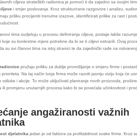
lavnih ciljeva strateških radionica je pomoći ti da zajedno sa svojim t
ciljeve
i smjer poslovanja. Kroz strukturirane razgovore i analizu, sudion
aju priliku procijeniti trenutne izazove, identificirati prilike za rast i post
 budućnost.
anovi tima sudjeluju u procesu definiranja ciljeva, postaje lakše razumje
i i koje su konkretne mjere potrebne da bi se ti ciljevi ostvarili. Ovaj pro
a su svi članovi tima na istoj stranici te da zajednički rade na ostvarenj
 radionice
pružaju priliku za dublje promišljanje o smjeru firme i postavl
prioriteta. Na taj način tvoja firma može razviti jasniju viziju koja će us
odluke i akcije. To može uključivati planiranje novih proizvoda, prošir
a ili promjenu unutarnjih procesa kako bi se povećala učinkovitost i pro
ćanje angažiranosti važnih
atnika
ost djelatnika
jedan je od faktora za profitabilnost svake firme. Kroz 