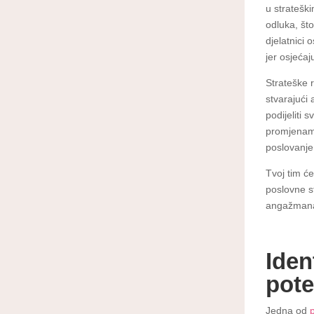
u strateški
odluka, št
djelatnici 
jer osjećaj
Strateške 
stvarajući
podijeliti 
promjenama
poslovanje
Tvoj tim će
poslovne st
angažmana,
Iden
pote
Jedna od