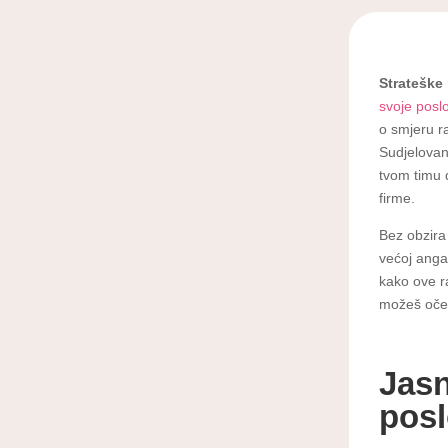
Strateške
svoje posl
o smjeru r
Sudjelovan
tvom timu 
firme.
Bez obzira 
većoj angaž
kako ove 
možeš oček
Jasn
posl