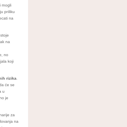
i mogli
u priliku
jecati na
ostoje
zak na
e, no
ala koji
ih rizika
.
 da će se
a u
no je
enarije za
slovanja na