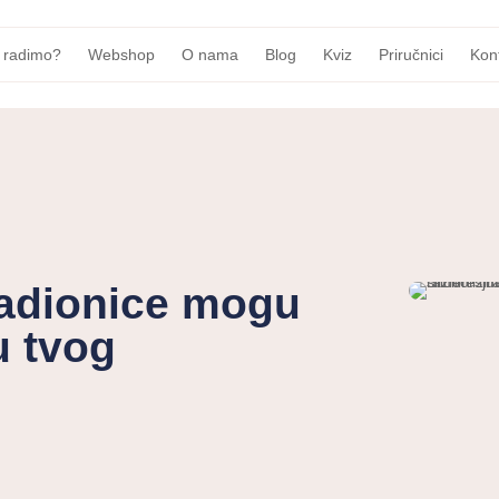
 radimo?
Webshop
O nama
Blog
Kviz
Priručnici
Kon
radionice mogu
u tvog