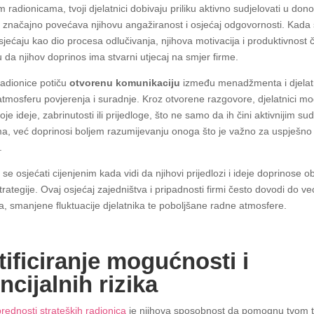
m radionicama, tvoji djelatnici dobivaju priliku aktivno sudjelovati u don
o značajno povećava njihovu angažiranost i osjećaj odgovornosti. Kada
osjećaju kao dio procesa odlučivanja, njihova motivacija i produktivnost 
u da njihov doprinos ima stvarni utjecaj na smjer firme.
radionice potiču
otvorenu komunikaciju
između menadžmenta i djelat
 atmosferu povjerenja i suradnje. Kroz otvorene razgovore, djelatnici m
svoje ideje, zabrinutosti ili prijedloge, što ne samo da ih čini aktivnijim s
, već doprinosi boljem razumijevanju onoga što je važno za uspješno
.
 se osjećati cijenjenim kada vidi da njihovi prijedlozi i ideje doprinose o
rategije. Ovaj osjećaj zajedništva i pripadnosti firmi često dovodi do v
 smanjene fluktuacije djelatnika te poboljšane radne atmosfere.
tificiranje mogućnosti i
ncijalnih rizika
prednosti strateških radionica
je njihova sposobnost da pomognu tvom 