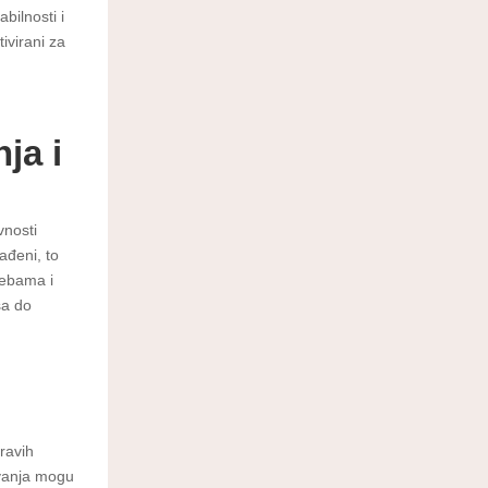
bilnosti i
tivirani za
ja i
vnosti
ađeni, to
rebama i
sa do
ravih
ivanja mogu