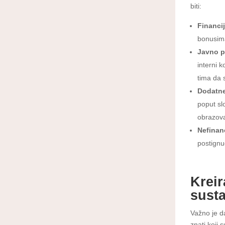
biti:
Financi
bonusima
Javno p
interni 
tima da 
Dodatn
poput sl
obrazov
Nefinan
postignu
Krei
sust
Važno je d
znati koji 