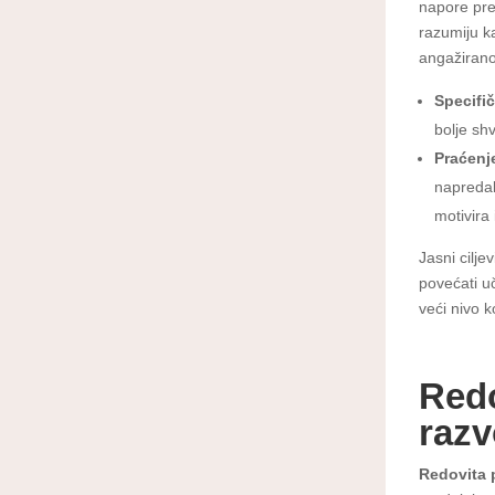
napore pre
razumiju ka
angažirano
Specifič
bolje sh
Praćenje
napredak 
motivira
Jasni cilje
povećati uč
veći nivo 
Redo
razv
Redovita 