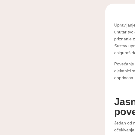
Upravljanj
unutar tvoj
priznanje 
Sustav upr
osiguraš d
Povećanje 
djelatnici 
doprinosa. 
Jasn
pove
Jedan od n
očekivanja.