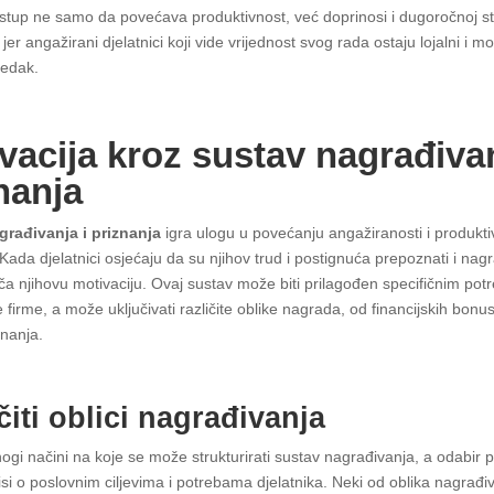
stup ne samo da povećava produktivnost, već doprinosi i dugoročnoj sta
 jer angažirani djelatnici koji vide vrijednost svog rada ostaju lojalni i mo
redak.
vacija kroz sustav nagrađivan
nanja
građivanja i priznanja
igra ulogu u povećanju angažiranosti i produkti
 Kada djelatnici osjećaju da su njihov trud i postignuća prepoznati i nagr
ča njihovu motivaciju. Ovaj sustav može biti prilagođen specifičnim pot
je firme, a može uključivati različite oblike nagrada, od financijskih bonu
znanja.
čiti oblici nagrađivanja
ogi načini na koje se može strukturirati sustav nagrađivanja, a odabir p
si o poslovnim ciljevima i potrebama djelatnika. Neki od oblika nagrađ