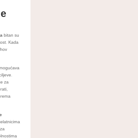
je
ća
bitan su
nost. Kada
ihov
omogućava
iljeve.
ke za
rati,
 prema
e
jelatnicima
 za
olnostima