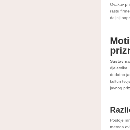
Ovakav pri
rastu firme
daljnji nap
Moti
priz
Sustav na
djelatnika.
dodatno ja
kulturi tvo
javnog pri
Razli
Postoje mn
metoda ovi