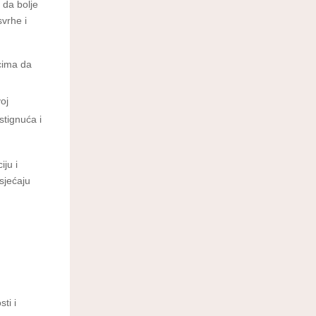
 da bolje
svrhe i
icima da
voj
ostignuća i
iju i
osjećaju
ti i