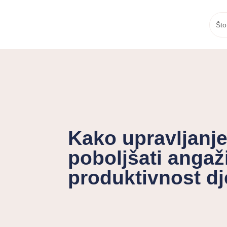
Što
Kako upravljanj
poboljšati angaž
produktivnost dj