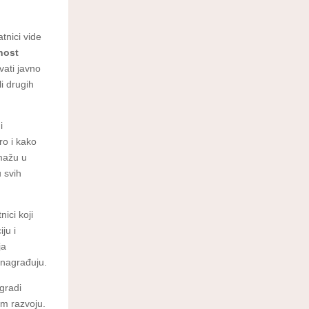
tnici vide
nost
vati javno
li drugih
i
ro i kako
omažu u
 svih
tnici koji
iju i
ja
i nagrađuju.
gradi
om razvoju.