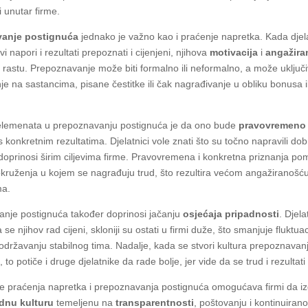
li unutar firme.
vanje postignuća
jednako je važno kao i praćenje napretka. Kada djela
vi napori i rezultati prepoznati i cijenjeni, njihova
motivacija
i
angažira
 rastu. Prepoznavanje može biti formalno ili neformalno, a može uključi
je na sastancima, pisane čestitke ili čak nagrađivanje u obliku bonusa i
elemenata u prepoznavanju postignuća je da ono bude
pravovremeno
konkretnim rezultatima. Djelatnici vole znati što su točno napravili dob
 doprinosi širim ciljevima firme. Pravovremena i konkretna priznanja p
okruženja u kojem se nagrađuju trud, što rezultira većom angažiranošću
ma.
nje postignuća također doprinosi jačanju
osjećaja pripadnosti
. Djela
 se njihov rad cijeni, skloniji su ostati u firmi duže, što smanjuje fluktuac
državanju stabilnog tima. Nadalje, kada se stvori kultura prepoznavan
 to potiče i druge djelatnike da rade bolje, jer vide da se trud i rezultat
e praćenja napretka i prepoznavanja postignuća omogućava firmi da iz
dnu kulturu
temeljenu na
transparentnosti
, poštovanju i kontinuiran