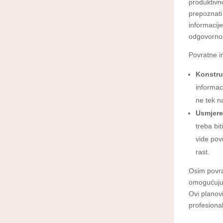
produktivn
prepoznati
informacij
odgovornos
Povratne in
Konstru
informaci
ne tek n
Usmjere
treba bi
vide pov
rast.
Osim povra
omogućuju 
Ovi planov
profesiona