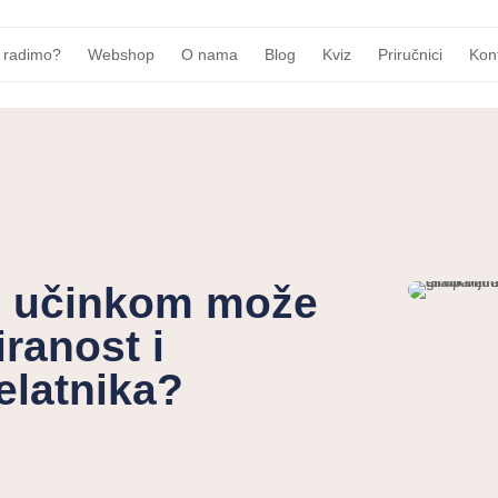
 radimo?
Webshop
O nama
Blog
Kviz
Priručnici
Kon
e učinkom može
iranost i
elatnika?