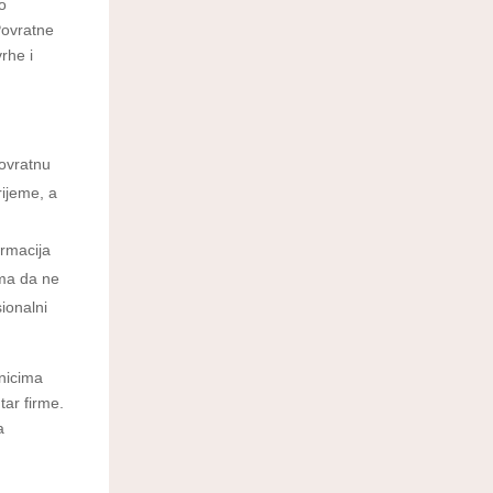
zo
Povratne
rhe i
povratnu
rijeme, a
ormacija
ima da ne
sionalni
tnicima
ar firme.
a