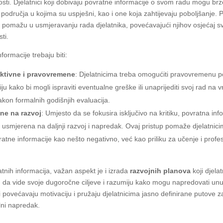
osti. Djelatnici koji dobivaju povratne informacije o svom radu mogu br
 područja u kojima su uspješni, kao i one koja zahtijevaju poboljšanje. 
e pomažu u usmjeravanju rada djelatnika, povećavajući njihov osjećaj sv
ti.
formacije trebaju biti:
ktivne i pravovremene
: Djelatnicima treba omogućiti pravovremenu 
ju kako bi mogli ispraviti eventualne greške ili unaprijediti svoj rad na v
akon formalnih godišnjih evaluacija.
ne na razvoj
: Umjesto da se fokusira isključivo na kritiku, povratna inf
ti usmjerena na daljnji razvoj i napredak. Ovaj pristup pomaže djelatnic
ratne informacije kao nešto negativno, već kao priliku za učenje i profe
tnih informacija, važan aspekt je i izrada
razvojnih planova
koji djela
da vide svoje dugoročne ciljeve i razumiju kako mogu napredovati unut
i povećavaju motivaciju i pružaju djelatnicima jasno definirane putove z
lni napredak.