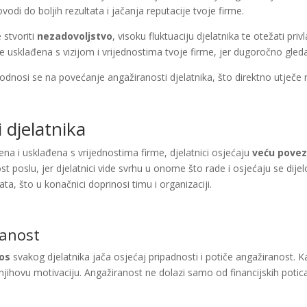
dovodi do boljih rezultata i jačanja reputacije tvoje firme.
 stvoriti
nezadovoljstvo
, visoku fluktuaciju djelatnika te otežati pri
 je usklađena s vizijom i vrijednostima tvoje firme, jer dugoročno gle
 odnosi se na povećanje angažiranosti djelatnika, što direktno utječe n
 djelatnika
ena i usklađena s vrijednostima firme, djelatnici osjećaju
veću pove
poslu, jer djelatnici vide svrhu u onome što rade i osjećaju se dijelom
ata, što u konačnici doprinosi timu i organizaciji.
ranost
os
svakog djelatnika jača osjećaj pripadnosti i potiče angažiranost. Ka
a njihovu motivaciju. Angažiranost ne dolazi samo od financijskih potic