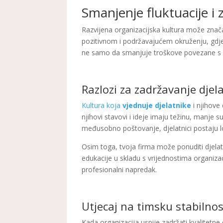
Smanjenje fluktuacije i 
Razvijena organizacijska kultura može značaj
pozitivnom i podržavajućem okruženju, gdje s
ne samo da smanjuje troškove povezane s reg
Razlozi za zadržavanje djel
Kultura koja
vjednuje djelatnike
i njihove
njihovi stavovi i ideje imaju težinu, manje 
međusobno poštovanje, djelatnici postaju loja
Osim toga, tvoja firma može ponuditi djela
edukacije u skladu s vrijednostima organizac
profesionalni napredak.
Utjecaj na timsku stabilnos
Kada organizacija uspije zadržati kvalitetne