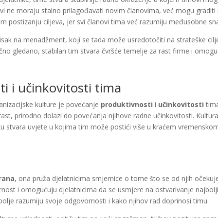
ovi ne moraju stalno prilagođavati novim članovima, već mogu gradit
em postizanju ciljeva, jer svi članovi tima već razumiju međusobne sn
isak na menadžment, koji se tada može usredotočiti na strateške cilje
čno gledano, stabilan tim stvara čvršće temelje za rast firme i omoguć
i i učinkovitosti tima
ganizacijske kulture je povećanje
produktivnosti
i
učinkovitosti
tima
 rast, prirodno dolazi do povećanja njihove radne učinkovitosti. Kultur
 stvara uvjete u kojima tim može postići više u kraćem vremenskom
irana
, ona pruža djelatnicima smjernice o tome što se od njih očekuje
ost i omogućuju djelatnicima da se usmjere na ostvarivanje najbolji
 bolje razumiju svoje odgovornosti i kako njihov rad doprinosi timu.