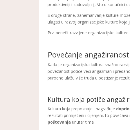
produktivniji i zadovoljniji, što u konačnici 
S druge strane, zanemarivanje kulture može
ulagati u razvoj organizacijske kulture koja
Prvi benefit razvijene organizacijske kulture
Povećanje angažiranosti
Kada je organizacijska kultura snažno razvij
povezanost potiče veći angažman i predanost 
prirodno ulažu više truda u postizanje rezult
Kultura koja potiče angaži
Kultura koja prepoznaje i nagrađuje
doprin
rezultati primijećeni i cijenjeni, to povećav
poštovanja
unutar tima.