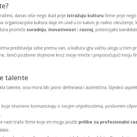
te?
 traženi, danas više nego ikad prije
istražuju kulturu
firme prije nego
a organizacijska kultura daje im uvid u to kakvo je radno okruženje, 
ultura promiče
suradnju
,
inovativnost
i
razvoj
, potencijalni kandidati
firma predstavlja sebe prema van, a kultura igra važnu ulogu u tom pr
me, šireći pozitivne dojmove kroz svoje mreže i preporučujući tvoju f
če talente
kla talente, ona mora biti jasno definirana i autentična. Sljedeći aspek
me koje otvoreno komuniciraju o svojim vrijednostima, poslovnim cilje
.
žele rasti traže firme koje im mogu pružiti
prilike za profesionalni ra
date.