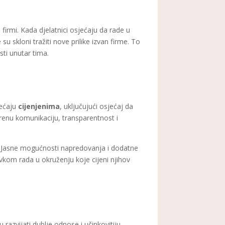
firmi. Kada djelatnici osjećaju da rade u
 skloni tražiti nove prilike izvan firme. To
ti unutar tima.
jećaju
cijenjenima
, uključujući osjećaj da
vorenu komunikaciju, transparentnost i
o. Jasne mogućnosti napredovanja i dodatne
avkom rada u okruženju koje cijeni njihov
 razvijati dublje odnose i učinkovitiju