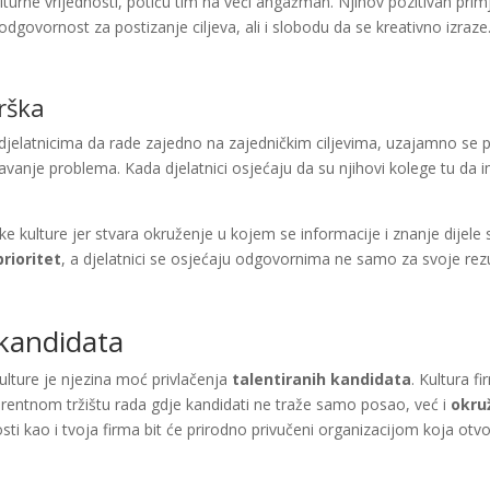
kulturne vrijednosti, potiču tim na veći angažman. Njihov pozitivan pri
odgovornost za postizanje ciljeva, ali i slobodu da se kreativno izraze
rška
elatnicima da rade zajedno na zajedničkim ciljevima, uzajamno se 
ešavanje problema. Kada djelatnici osjećaju da su njihovi kolege tu d
 kulture jer stvara okruženje u kojem se informacije i znanje dijele
prioritet
, a djelatnici se osjećaju odgovornima ne samo za svoje rezult
 kandidata
ulture je njezina moć privlačenja
talentiranih kandidata
. Kultura f
entnom tržištu rada gdje kandidati ne traže samo posao, već i
okru
nosti kao i tvoja firma bit će prirodno privučeni organizacijom koja otvo