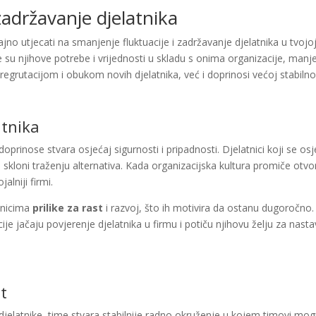
zadržavanje djelatnika
no utjecati na smanjenje fluktuacije i zadržavanje djelatnika u tvojoj 
u njihove potrebe i vrijednosti u skladu s onima organizacije, manje su
rutacijom i obukom novih djelatnika, već i doprinosi većoj stabilnos
atnika
 doprinose stvara osjećaj sigurnosti i pripadnosti. Djelatnici koji se os
su skloni traženju alternativa. Kada organizacijska kultura promiče ot
lniji firmi.
tnicima
prilike za rast
i razvoj, što ih motivira da ostanu dugoročn
ije jačaju povjerenje djelatnika u firmu i potiču njihovu želju za nast
t
 djelatnike, time stvara stabilnije radno okruženje u kojem timovi mogu