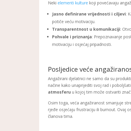
Neki
elementi kulture
koji povećavaju angaži
Jasno definirane vrijednosti i ciljevi
: 
potiče veću motivaciju.
Transparentnost u komunikaciji
: Otv
Pohvale i priznanja
: Prepoznavanje post
motivaciju i osjećaj pripadnosti.
Posljedice veće angažiranos
Angažirani djelatnici ne samo da su produktiv
načine kako unaprijediti svoj rad i poboljša
atmosferu
u kojoj tim može ostvariti zna
Osim toga, veća angažiranost smanjuje stres
rjeđe osjećaju frustraciju ili burnout. Ovaj 
članova tima.