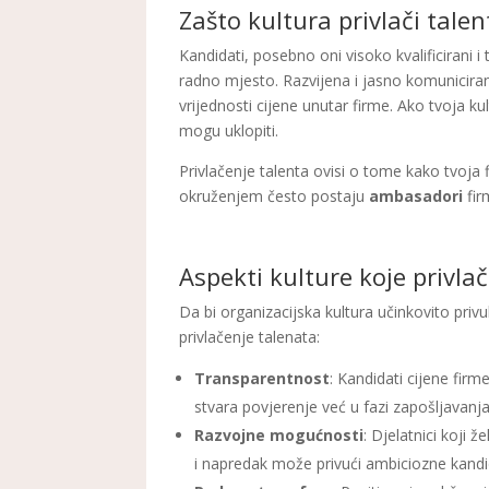
Zašto kultura privlači talen
Kandidati, posebno oni visoko kvalificirani i
radno mjesto. Razvijena i jasno komuniciran
vrijednosti cijene unutar firme. Ako tvoja k
mogu uklopiti.
Privlačenje talenta ovisi o tome kako tvoja 
okruženjem često postaju
ambasadori
fir
Aspekti kulture koje privla
Da bi organizacijska kultura učinkovito privu
privlačenje talenata:
Transparentnost
: Kandidati cijene fir
stvara povjerenje već u fazi zapošljavanja
Razvojne mogućnosti
: Djelatnici koji 
i napredak može privući ambiciozne kandi