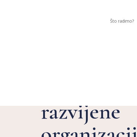
Što radimo?
Koji su ben
razvijene
organizaci