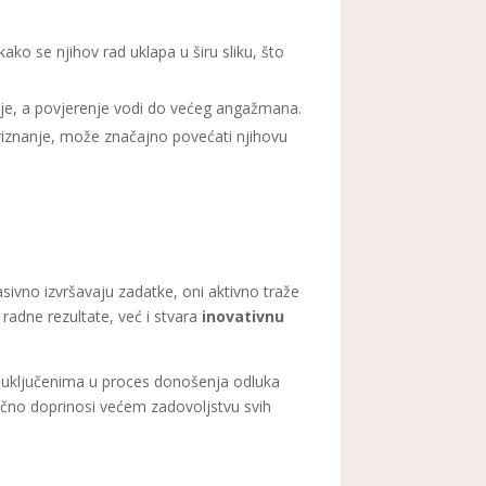
kako se njihov rad uklapa u širu sliku, što
je, a povjerenje vodi do većeg angažmana.
priznanje, može značajno povećati njihovu
pasivno izvršavaju zadatke, oni aktivno traže
 radne rezultate, već i stvara
inovativnu
 uključenima u proces donošenja odluka
očno doprinosi većem zadovoljstvu svih