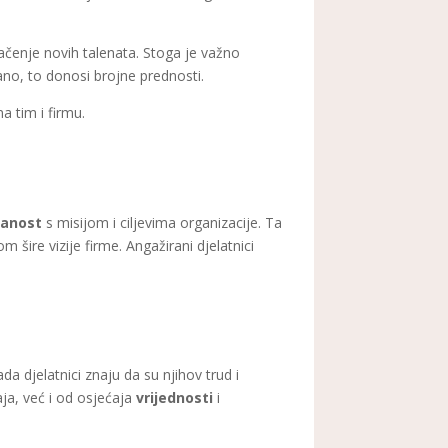
vlačenje novih talenata. Stoga je važno
dano, to donosi brojne prednosti.
a tim i firmu.
zanost
s misijom i ciljevima organizacije. Ta
 šire vizije firme. Angažirani djelatnici
da djelatnici znaju da su njihov trud i
aja, već i od osjećaja
vrijednosti
i