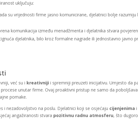
ranost uključuju:
Kada su vrijednosti firme jasno komunicirane, djelatnici bolje razumiju 
orena komunikacija između menadžmenta i djelatnika stvara povjeren
ignuća djelatnika, bilo kroz formalne nagrade ili jednostavno javno 
ti
niji, već su i
kreativniji
i spremniji preuzeti inicijativu. Umjesto da 
ti procese unutar firme. Ovaj proaktivni pristup ne samo da poboljšava
čajne pomake.
 i nezadovoljstvo na poslu. Djelatnici koji se osjećaju
cijenjenima
i
osjećaj angažiranosti stvara
pozitivnu radnu atmosferu
, što dugor