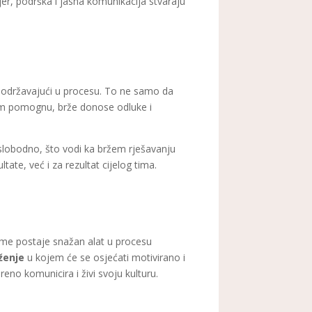
mjer, podrška i jasna komunikacija stvaraju
.
podržavajući u procesu. To ne samo da
a im pomognu, brže donose odluke i
 slobodno, što vodi ka bržem rješavanju
ate, već i za rezultat cijelog tima.
irme postaje snažan alat u procesu
ženje
u kojem će se osjećati motivirano i
reno komunicira i živi svoju kulturu.