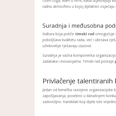
Osim toga, lideri u firmi, kada utjelovljuju 
radnu atmosferu u kojoj djelatnici osjećaju 
Suradnja i međusobna pod
Kultura koja potiče
timski rad
omogućuje dj
poboljšava kvalitetu rada, već i ubrzava rj
učinkovitije rješavaju izazove.
Suradnja je važna komponenta organizacijske
zadataka i inovacijama. Timski rad postaje
Privlačenje talentiranih
Jedan od benefita razvijene organizacijske k
zapošljavanja, posebno u današnjem konkur
zadovoljno. Kandidati koji dijele iste vrijed