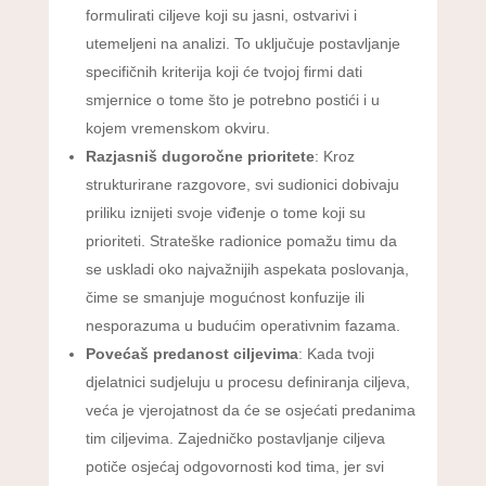
formulirati ciljeve koji su jasni, ostvarivi i
utemeljeni na analizi. To uključuje postavljanje
specifičnih kriterija koji će tvojoj firmi dati
smjernice o tome što je potrebno postići i u
kojem vremenskom okviru.
Razjasniš dugoročne prioritete
: Kroz
strukturirane razgovore, svi sudionici dobivaju
priliku iznijeti svoje viđenje o tome koji su
prioriteti. Strateške radionice pomažu timu da
se uskladi oko najvažnijih aspekata poslovanja,
čime se smanjuje mogućnost konfuzije ili
nesporazuma u budućim operativnim fazama.
Povećaš predanost ciljevima
: Kada tvoji
djelatnici sudjeluju u procesu definiranja ciljeva,
veća je vjerojatnost da će se osjećati predanima
tim ciljevima. Zajedničko postavljanje ciljeva
potiče osjećaj odgovornosti kod tima, jer svi