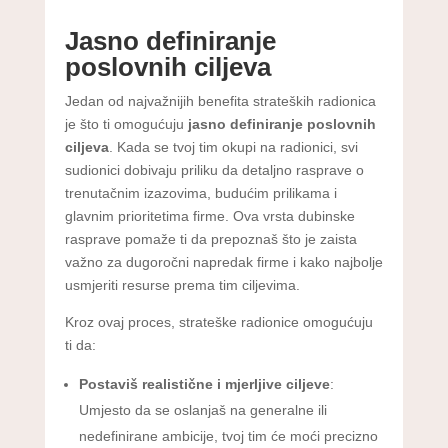
Jasno definiranje
poslovnih ciljeva
Jedan od najvažnijih benefita strateških radionica
je što ti omogućuju
jasno definiranje poslovnih
ciljeva
. Kada se tvoj tim okupi na radionici, svi
sudionici dobivaju priliku da detaljno rasprave o
trenutačnim izazovima, budućim prilikama i
glavnim prioritetima firme. Ova vrsta dubinske
rasprave pomaže ti da prepoznaš što je zaista
važno za dugoročni napredak firme i kako najbolje
usmjeriti resurse prema tim ciljevima.
Kroz ovaj proces, strateške radionice omogućuju
ti da:
Postaviš realistične i mjerljive ciljeve
:
Umjesto da se oslanjaš na generalne ili
nedefinirane ambicije, tvoj tim će moći precizno