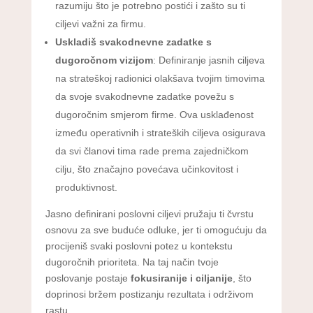
razumiju što je potrebno postići i zašto su ti
ciljevi važni za firmu.
Uskladiš svakodnevne zadatke s
dugoročnom vizijom
: Definiranje jasnih ciljeva
na strateškoj radionici olakšava tvojim timovima
da svoje svakodnevne zadatke povežu s
dugoročnim smjerom firme. Ova usklađenost
između operativnih i strateških ciljeva osigurava
da svi članovi tima rade prema zajedničkom
cilju, što značajno povećava učinkovitost i
produktivnost.
Jasno definirani poslovni ciljevi pružaju ti čvrstu
osnovu za sve buduće odluke, jer ti omogućuju da
procijeniš svaki poslovni potez u kontekstu
dugoročnih prioriteta. Na taj način tvoje
poslovanje postaje
fokusiranije i ciljanije
, što
doprinosi bržem postizanju rezultata i održivom
rastu.