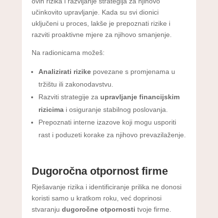
ovih rizika i razvijanje strategija za njihovo
učinkovito upravljanje. Kada su svi dionici
uključeni u proces, lakše je prepoznati rizike i
razviti proaktivne mjere za njihovo smanjenje.
Na radionicama možeš:
Analizirati rizike
povezane s promjenama u
tržištu ili zakonodavstvu.
Razviti strategije za
upravljanje financijskim
rizicima
i osiguranje stabilnog poslovanja.
Prepoznati interne izazove koji mogu usporiti
rast i poduzeti korake za njihovo prevazilaženje.
Dugoročna otpornost firme
Rješavanje rizika i identificiranje prilika ne donosi
koristi samo u kratkom roku, već doprinosi
stvaranju
dugoročne otpornosti
tvoje firme.