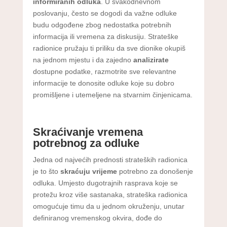
informiranih odluka
. U svakodnevnom
poslovanju, često se dogodi da važne odluke
budu odgođene zbog nedostatka potrebnih
informacija ili vremena za diskusiju. Strateške
radionice pružaju ti priliku da sve dionike okupiš
na jednom mjestu i da zajedno
analizirate
dostupne podatke, razmotrite sve relevantne
informacije te donosite odluke koje su dobro
promišljene i utemeljene na stvarnim činjenicama.
Skraćivanje vremena
potrebnog za odluke
Jedna od najvećih prednosti strateških radionica
je to što
skraćuju vrijeme
potrebno za donošenje
odluka. Umjesto dugotrajnih rasprava koje se
protežu kroz više sastanaka, strateška radionica
omogućuje timu da u jednom okruženju, unutar
definiranog vremenskog okvira, dođe do