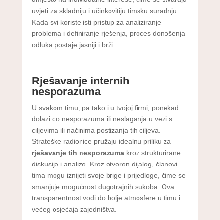
uvjeti za skladniju i učinkovitiju timsku suradnju.
Kada svi koriste isti pristup za analiziranje
problema i definiranje rješenja, proces donošenja
odluka postaje jasniji i brži.
Rješavanje internih
nesporazuma
U svakom timu, pa tako i u tvojoj firmi, ponekad
dolazi do nesporazuma ili neslaganja u vezi s
ciljevima ili načinima postizanja tih ciljeva.
Strateške radionice pružaju idealnu priliku za
rješavanje tih nesporazuma
kroz strukturirane
diskusije i analize. Kroz otvoren dijalog, članovi
tima mogu iznijeti svoje brige i prijedloge, čime se
smanjuje mogućnost dugotrajnih sukoba. Ova
transparentnost vodi do bolje atmosfere u timu i
većeg osjećaja zajedništva.