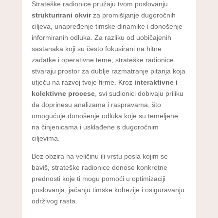
Strateške radionice pružaju tvom poslovanju
strukturirani okvir
za promišljanje dugoročnih
ciljeva, unapređenje timske dinamike i donošenje
informiranih odluka. Za razliku od uobičajenih
sastanaka koji su često fokusirani na hitne
zadatke i operativne teme, strateške radionice
stvaraju prostor za dublje razmatranje pitanja koja
utječu na razvoj tvoje firme. Kroz
interaktivne i
kolektivne procese
, svi sudionici dobivaju priliku
da doprinesu analizama i raspravama, što
omogućuje donošenje odluka koje su temeljene
na činjenicama i usklađene s dugoročnim
ciljevima.
Bez obzira na veličinu ili vrstu posla kojim se
baviš, strateške radionice donose konkretne
prednosti koje ti mogu pomoći u optimizaciji
poslovanja, jačanju timske kohezije i osiguravanju
održivog rasta.