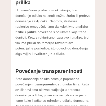
prilika
U dinamičnom poslovnom okruženju, brzo
donošenje odluka ne znači nužno žurbu ili prebrzo
donošenje zaključaka. Naprotiv, strateške
radionice omogućuju timu da kolektivno analizira
rizike i prilike
povezane s odlukama koje treba
donijeti. Kroz strukturirane rasprave i analize, tvoj
tim ima priliku da temeljito razmotri sve
potencijalne posljedice, što dovodi do donošenja
sigurnijih i kvalitetnijih odluka
.
Povećanje transparentnosti
Brže donošenje odluka često je popraćeno
povećanjem
transparentnosti
unutar tima. Kada
svi članovi tima aktivno sudjeluju u procesu
donošenja odluka, povećava se njihova svijest o
tome kako i zašto su određene odluke donesene.
To smanjuje nesporazume i eliminira mogućnost