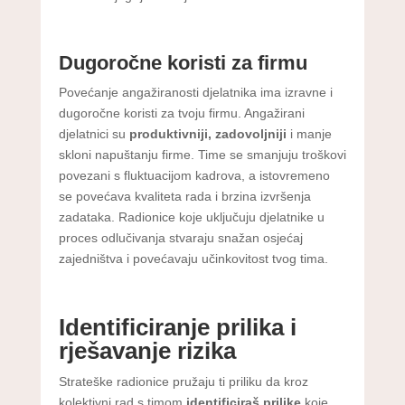
Dugoročne koristi za firmu
Povećanje angažiranosti djelatnika ima izravne i
dugoročne koristi za tvoju firmu. Angažirani
djelatnici su
produktivniji, zadovoljniji
i manje
skloni napuštanju firme. Time se smanjuju troškovi
povezani s fluktuacijom kadrova, a istovremeno
se povećava kvaliteta rada i brzina izvršenja
zadataka. Radionice koje uključuju djelatnike u
proces odlučivanja stvaraju snažan osjećaj
zajedništva i povećavaju učinkovitost tvog tima.
Identificiranje prilika i
rješavanje rizika
Strateške radionice pružaju ti priliku da kroz
kolektivni rad s timom
identificiraš prilike
koje