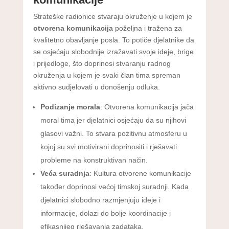
Strateške radionice stvaraju okruženje u kojem je
otvorena komunikacija
poželjna i tražena za
kvalitetno obavljanje posla. To potiče djelatnike da
se osjećaju slobodnije izražavati svoje ideje, brige
i prijedloge, što doprinosi stvaranju radnog
okruženja u kojem je svaki član tima spreman
aktivno sudjelovati u donošenju odluka.
Podizanje morala
: Otvorena komunikacija jača
moral tima jer djelatnici osjećaju da su njihovi
glasovi važni. To stvara pozitivnu atmosferu u
kojoj su svi motivirani doprinositi i rješavati
probleme na konstruktivan način.
Veća suradnja
: Kultura otvorene komunikacije
također doprinosi većoj timskoj suradnji. Kada
djelatnici slobodno razmjenjuju ideje i
informacije, dolazi do bolje koordinacije i
efikasnijeg rješavanja zadataka.