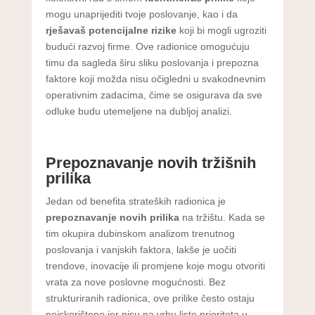
mogu unaprijediti tvoje poslovanje, kao i da
rješavaš potencijalne rizike
koji bi mogli ugroziti
budući razvoj firme. Ove radionice omogućuju
timu da sagleda širu sliku poslovanja i prepozna
faktore koji možda nisu očigledni u svakodnevnim
operativnim zadacima, čime se osigurava da sve
odluke budu utemeljene na dubljoj analizi.
Prepoznavanje novih tržišnih
prilika
Jedan od benefita strateških radionica je
prepoznavanje novih prilika
na tržištu. Kada se
tim okupira dubinskom analizom trenutnog
poslovanja i vanjskih faktora, lakše je uočiti
trendove, inovacije ili promjene koje mogu otvoriti
vrata za nove poslovne mogućnosti. Bez
strukturiranih radionica, ove prilike često ostaju
neiskorištene jer nisu na vrhu liste prioriteta u