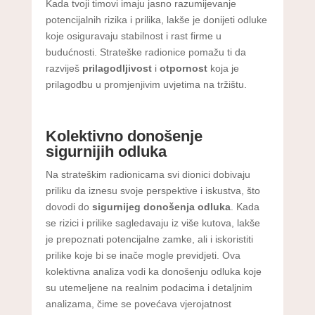
Kada tvoji timovi imaju jasno razumijevanje
potencijalnih rizika i prilika, lakše je donijeti odluke
koje osiguravaju stabilnost i rast firme u
budućnosti. Strateške radionice pomažu ti da
razviješ
prilagodljivost
i
otpornost
koja je
prilagodbu u promjenjivim uvjetima na tržištu.
Kolektivno donošenje
sigurnijih odluka
Na strateškim radionicama svi dionici dobivaju
priliku da iznesu svoje perspektive i iskustva, što
dovodi do
sigurnijeg donošenja odluka
. Kada
se rizici i prilike sagledavaju iz više kutova, lakše
je prepoznati potencijalne zamke, ali i iskoristiti
prilike koje bi se inače mogle previdjeti. Ova
kolektivna analiza vodi ka donošenju odluka koje
su utemeljene na realnim podacima i detaljnim
analizama, čime se povećava vjerojatnost