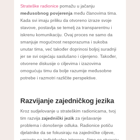
Strateške radionice
pomažu u jačanju
međusobnog povjerenja
među članovima tima.
Kada svi imaju priliku da otvoreno izraze svoje
stavove, postavlja se temelj za transparentnu i
iskrenu komunikaciju. Ovaj proces ne samo da
smanjuje mogućnost nesporazuma i sukoba
unutar tima, već također doprinosi boljoj suradnji
jer se svi osjećaju saslušano i cijenjeno. Također,
otvorene diskusije o ciljevima i izazovima
omogućuju timu da bolje razumije međusobne
potrebe i razmotri različite perspektive.
Razvijanje zajedničkog jezika
Kroz sudjelovanje u strateškim radionicama, tvoj
tim razvija
zajednički jezik
za rješavanje
problema i donošenje odluka. Radionice potiču
djelatnike da se fokusiraju na zajedničke ciljeve,
umjesto na individualne interese, čime se stvaraju