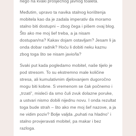
nego na kvaki prosječnog javnog toaleta.
Međutim, upravo ta navika stalnog korištenja
mobitela kao da je zadala imperativ da moramo
stalno biti dostupni – zbog čega i pišem ovaj blog.
Što ako me moj šef treba, a ja nisam
dostupan/na? Kakav dojam ostavljam? Jesam li ja
onda dobar radnik? Hoću li dobiti neku kaznu
zbog toga što se nisam javio/la?
Svaki put kada pogledamo mobitel, naše tijelo je
pod stresom. To su ekstremno male količine
stresa, ali kumulativnim djelovanjem dugoročno
mogu biti kobne. S vremenom se čak počnemo i
„trzati“, misleći da smo čuli zvuk dolazne poruke,
a ustvari nismo dobili nijednu novu. I onda rezultat
toga bude strah – što ako me moj šef nazove, a ja
ne vidim poziv? Bolje valjda „puhati na hladno“ i
stalno provjeravati mobitel, pa makar i bez
razloga.