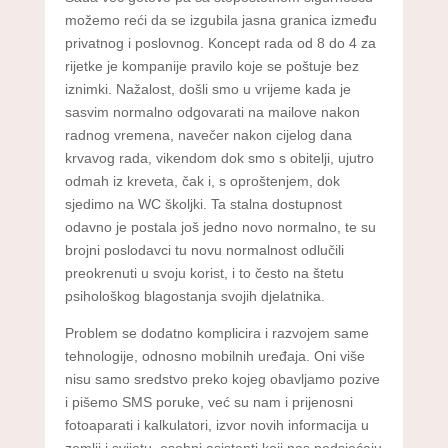
možemo reći da se izgubila jasna granica između
privatnog i poslovnog. Koncept rada od 8 do 4 za
rijetke je kompanije pravilo koje se poštuje bez
iznimki. Nažalost, došli smo u vrijeme kada je
sasvim normalno odgovarati na mailove nakon
radnog vremena, navečer nakon cijelog dana
krvavog rada, vikendom dok smo s obitelji, ujutro
odmah iz kreveta, čak i, s oproštenjem, dok
sjedimo na WC školjki. Ta stalna dostupnost
odavno je postala još jedno novo normalno, te su
brojni poslodavci tu novu normalnost odlučili
preokrenuti u svoju korist, i to često na štetu
psihološkog blagostanja svojih djelatnika.
Problem se dodatno komplicira i razvojem same
tehnologije, odnosno mobilnih uređaja. Oni više
nisu samo sredstvo preko kojeg obavljamo pozive
i pišemo SMS poruke, već su nam i prijenosni
fotoaparati i kalkulatori, izvor novih informacija u
zemlji i svijetu, osobni asistenti koji nas podsjećaju