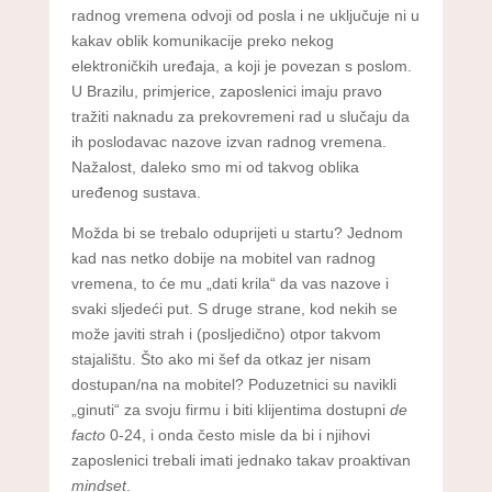
radnog vremena odvoji od posla i ne uključuje ni u
kakav oblik komunikacije preko nekog
elektroničkih uređaja, a koji je povezan s poslom.
U Brazilu, primjerice, zaposlenici imaju pravo
tražiti naknadu za prekovremeni rad u slučaju da
ih poslodavac nazove izvan radnog vremena.
Nažalost, daleko smo mi od takvog oblika
uređenog sustava.
Možda bi se trebalo oduprijeti u startu? Jednom
kad nas netko dobije na mobitel van radnog
vremena, to će mu „dati krila“ da vas nazove i
svaki sljedeći put. S druge strane, kod nekih se
može javiti strah i (posljedično) otpor takvom
stajalištu. Što ako mi šef da otkaz jer nisam
dostupan/na na mobitel? Poduzetnici su navikli
„ginuti“ za svoju firmu i biti klijentima dostupni
de
facto
0-24, i onda često misle da bi i njihovi
zaposlenici trebali imati jednako takav proaktivan
mindset
.