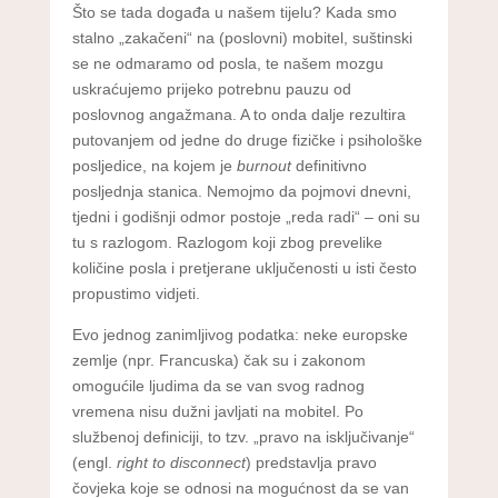
Što se tada događa u našem tijelu? Kada smo
stalno „zakačeni“ na (poslovni) mobitel, suštinski
se ne odmaramo od posla, te našem mozgu
uskraćujemo prijeko potrebnu pauzu od
poslovnog angažmana. A to onda dalje rezultira
putovanjem od jedne do druge fizičke i psihološke
posljedice, na kojem je
burnout
definitivno
posljednja stanica. Nemojmo da pojmovi dnevni,
tjedni i godišnji odmor postoje „reda radi“ – oni su
tu s razlogom. Razlogom koji zbog prevelike
količine posla i pretjerane uključenosti u isti često
propustimo vidjeti.
Evo jednog zanimljivog podatka: neke europske
zemlje (npr. Francuska) čak su i zakonom
omogućile ljudima da se van svog radnog
vremena nisu dužni javljati na mobitel. Po
službenoj definiciji, to tzv. „pravo na isključivanje“
(engl.
right to disconnect
) predstavlja pravo
čovjeka koje se odnosi na mogućnost da se van