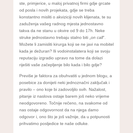
ste, primjerice, u maloj privatnoj firmi gdje grcate
od posla i novih projekata, gdje se treba
konstantno misliti o akviziciji novih klijenata, te su
zaduženja vašeg radnog mjesta jednostavno
takva da ne stanu u okvire od 9 do 17h. Neke
struke jednostavno trebaju stalno biti „
on call
“.
Možete li zamisliti kirurga koji se ne javi na mobitel
kada je dežuran? Ili vodoinstalatera koji se svoju
reputaciju izgradio upravo na tome da dolazi
riješiti vaše začepljenje bilo kada i bilo gdje?
Previše je faktora za obuhvatiti u jednom blogu, a
posebice za donijeti neki jednoznačni zaključak i
pravilo – ono koje bi zadovoljilo svih. Nažalost,
pitanje iz naslova ostaje barem još neko vrijeme
neodgovoreno. Točnije rečeno, na svakome od
nas ostaje odgovornost da na njega damo
odgovor i, ono što je još važnije, da u potpunosti
prihvatimo posljedice te naše odluke.