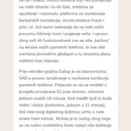
na naše obveze i
to-do
liste, sredstva za
opuštanje i razonodu, platforme za izvršavanje
bankarskih transakcija, servisi dostave hrane i
pića i sl. Još samo nedostaje da na neki način
preuzmu čišćenje kuće i peglanje veša. I upravo
zbog svih tih funkcionalnosti sve se više „kačimo“
na ekrane naših pametnih telefona, te sve više
vremena provodimo gledajući u tu nesretnu plavu
svjetlost koju isijavaju.
Prije nekoliko godina Gallup je na stanovnicima
SAD-a proveo istraživanje o navikama korištenja
pametnih telefona. Pokazalo se da se mobitel u
prosjeku provjerava 52 puta dnevno, odnosno
jednom svakih 18 minuta. Kod mlađih ljudi to bude
nešto i češće (konkretno, jednom u 11 minuta),
dok neki svog digitalnog ljubimca uzmu u ruke
svake četiri minute. Možda je to razlog zbog čega
se na našim mobitelima često nalazi više bakterija