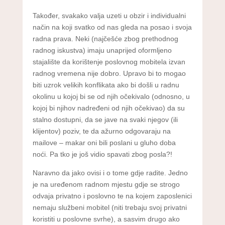
Također, svakako valja uzeti u obzir i individualni
način na koji svatko od nas gleda na posao i svoja
radna prava. Neki (najčešće zbog prethodnog
radnog iskustva) imaju unaprijed oformljeno
stajalište da korištenje poslovnog mobitela izvan
radnog vremena nije dobro. Upravo bi to mogao
biti uzrok velikih konflikata ako bi došli u radnu
okolinu u kojoj bi se od njih očekivalo (odnosno, u
kojoj bi njihov nadređeni od njih očekivao) da su
stalno dostupni, da se jave na svaki njegov (ili
klijentov) poziv, te da ažurno odgovaraju na
mailove – makar oni bili poslani u gluho doba
noći. Pa tko je još vidio spavati zbog posla?!
Naravno da jako ovisi i o tome gdje radite. Jedno
je na uređenom radnom mjestu gdje se strogo
odvaja privatno i poslovno te na kojem zaposlenici
nemaju službeni mobitel (niti trebaju svoj privatni
koristiti u poslovne svrhe), a sasvim drugo ako