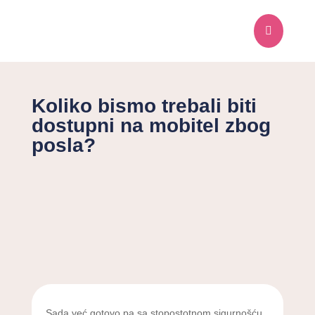

Koliko bismo trebali biti
dostupni na mobitel zbog
posla?
Sada već gotovo pa sa stopostotnom sigurnošću