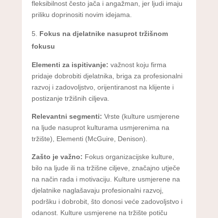
fleksibilnost često jača i angažman, jer ljudi imaju
priliku doprinositi novim idejama.
Fokus na djelatnike nasuprot tržišnom
fokusu
Elementi za ispitivanje:
važnost koju firma
pridaje dobrobiti djelatnika, briga za profesionalni
razvoj i zadovoljstvo, orijentiranost na klijente i
postizanje tržišnih ciljeva.
Relevantni segmenti:
Vrste (kulture usmjerene
na ljude nasuprot kulturama usmjerenima na
tržište), Elementi (McGuire, Denison).
Zašto je važno:
Fokus organizacijske kulture,
bilo na ljude ili na tržišne ciljeve, značajno utječe
na način rada i motivaciju. Kulture usmjerene na
djelatnike naglašavaju profesionalni razvoj,
podršku i dobrobit, što donosi veće zadovoljstvo i
odanost. Kulture usmjerene na tržište potiču