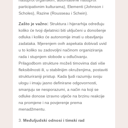
participativnim kulturama), Elementi (Johnson i
Scholes), Razine (Rousseau i Schein).
Zašto je važno:
Struktura i hijerarhija određuju
koliko će tvoji djelatnici biti uključeni u donošenje
odluka i koliko će autonomije imati u obavljanju
zadataka. Mjerenjem ovih aspekata dobivaš uvid
u to koliko su zadovoljni načinom organiziranja
rada i stupnjem slobode u odlučivanju.
Prilagodbom strukture možeš timovima dati više
fleksibilnosti ili, u stabilnijim okruženjima, postaviti
strukturiraniji pristup. Kada ljudi razumiju svoju
ulogu i imaju jasno definirane odgovornosti,
smanjuju se nesporazumi, a način na koji se
odluke donose izravno utječe na brzinu reakcije
na promjene i na povjerenje prema
menadžmentu.
Međuljudski odnosi i timski rad