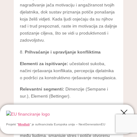
nagrađivanje jača motivaciju i angažiranost tvojih
djelatnika, dok sustav priznanja potiče ponašanja
koja želiš vidjeti. Kada ljudi osjećaju da su njihov
rad i trud prepoznati, raste im motivacija za daljnje
postizanje ciljeva, što se vidi u produktivnosti i
zadovoljstvu.
Prihvaćanje i upravljanje konfliktima
Elementi za ispitivanje:
učestalost sukoba,
načini rješavanja konflikata, percepcija djelatnika
o podršci za konstruktivno rješavanje nesuglasica.
Relevantni segmenti:
Dimenzije (Sempane i
sur.), Elementi (Bettinger).
Zašto je važno:
Sukobi su neizbježni, no način
na koji im se pristupa presudan je za održavanje
pozitivne kulture. Firma koja podržava
Projekt "
Mindlab
" je sufinancirala Europska unija – NextGenerationEU
konstruktivno rješavanje konflikata jača povjerenje
među ljudima, smanjuje stres i potiče otvorenu