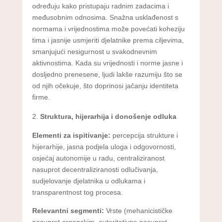
određuju kako pristupaju radnim zadacima i
međusobnim odnosima. Snažna usklađenost s
normama i vrijednostima može povećati koheziju
tima i jasnije usmjeriti djelatnike prema ciljevima,
smanjujući nesigurnost u svakodnevnim
aktivnostima. Kada su vrijednosti i norme jasne i
dosljedno prenesene, ljudi lakše razumiju što se
od njih očekuje, što doprinosi jačanju identiteta
firme.
Struktura, hijerarhija i donošenje odluka
Elementi za ispitivanje:
percepcija strukture i
hijerarhije, jasna podjela uloga i odgovornosti,
osjećaj autonomije u radu, centraliziranost
nasuprot decentraliziranosti odlučivanja,
sudjelovanje djelatnika u odlukama i
transparentnost tog procesa.
Relevantni segmenti:
Vrste (mehanicističke
nasuprot organskim, autoritativne nasuprot