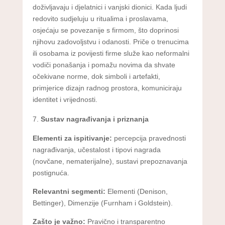
doživljavaju i djelatnici i vanjski dionici. Kada ljudi
redovito sudjeluju u ritualima i proslavama,
osjećaju se povezanije s firmom, što doprinosi
njihovu zadovoljstvu i odanosti. Priče o trenucima
ili osobama iz povijesti firme služe kao neformalni
vodiči ponašanja i pomažu novima da shvate
očekivane norme, dok simboli i artefakti,
primjerice dizajn radnog prostora, komuniciraju
identitet i vrijednosti.
Sustav nagrađivanja i priznanja
Elementi za ispitivanje:
percepcija pravednosti
nagrađivanja, učestalost i tipovi nagrada
(novčane, nematerijalne), sustavi prepoznavanja
postignuća.
Relevantni segmenti:
Elementi (Denison,
Bettinger), Dimenzije (Furnham i Goldstein).
Zašto je važno:
Pravično i transparentno