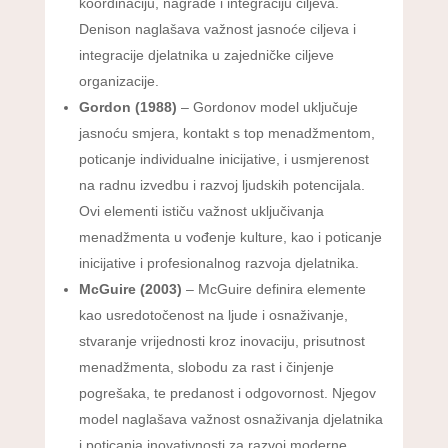
koordinaciju, nagrade i integraciju ciljeva.
Denison naglašava važnost jasnoće ciljeva i
integracije djelatnika u zajedničke ciljeve
organizacije.
Gordon (1988)
– Gordonov model uključuje
jasnoću smjera, kontakt s top menadžmentom,
poticanje individualne inicijative, i usmjerenost
na radnu izvedbu i razvoj ljudskih potencijala.
Ovi elementi ističu važnost uključivanja
menadžmenta u vođenje kulture, kao i poticanje
inicijative i profesionalnog razvoja djelatnika.
McGuire (2003)
– McGuire definira elemente
kao usredotočenost na ljude i osnaživanje,
stvaranje vrijednosti kroz inovaciju, prisutnost
menadžmenta, slobodu za rast i činjenje
pogrešaka, te predanost i odgovornost. Njegov
model naglašava važnost osnaživanja djelatnika
i poticanja inovativnosti za razvoj moderne