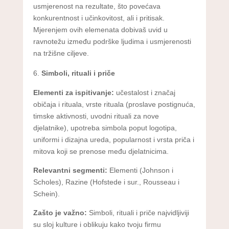
usmjerenost na rezultate, što povećava
konkurentnost i učinkovitost, ali i pritisak.
Mjerenjem ovih elemenata dobivaš uvid u
ravnotežu između podrške ljudima i usmjerenosti
na tržišne ciljeve.
Simboli, rituali i priče
Elementi za ispitivanje:
učestalost i značaj
običaja i rituala, vrste rituala (proslave postignuća,
timske aktivnosti, uvodni rituali za nove
djelatnike), upotreba simbola poput logotipa,
uniformi i dizajna ureda, popularnost i vrsta priča i
mitova koji se prenose među djelatnicima.
Relevantni segmenti:
Elementi (Johnson i
Scholes), Razine (Hofstede i sur., Rousseau i
Schein).
Zašto je važno:
Simboli, rituali i priče najvidljiviji
su sloj kulture i oblikuju kako tvoju firmu