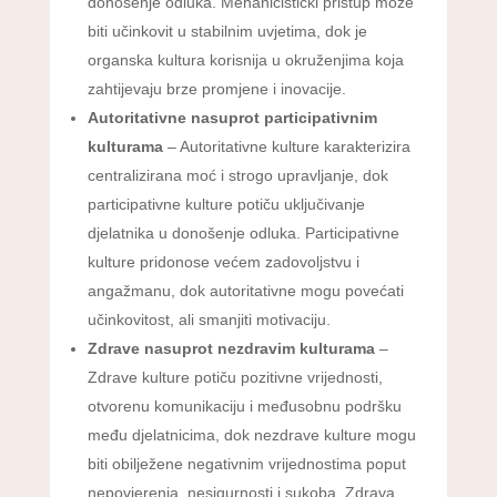
donošenje odluka. Mehanicistički pristup može
biti učinkovit u stabilnim uvjetima, dok je
organska kultura korisnija u okruženjima koja
zahtijevaju brze promjene i inovacije.
Autoritativne nasuprot participativnim
kulturama
– Autoritativne kulture karakterizira
centralizirana moć i strogo upravljanje, dok
participativne kulture potiču uključivanje
djelatnika u donošenje odluka. Participativne
kulture pridonose većem zadovoljstvu i
angažmanu, dok autoritativne mogu povećati
učinkovitost, ali smanjiti motivaciju.
Zdrave nasuprot nezdravim kulturama
–
Zdrave kulture potiču pozitivne vrijednosti,
otvorenu komunikaciju i međusobnu podršku
među djelatnicima, dok nezdrave kulture mogu
biti obilježene negativnim vrijednostima poput
nepovjerenja, nesigurnosti i sukoba. Zdrava