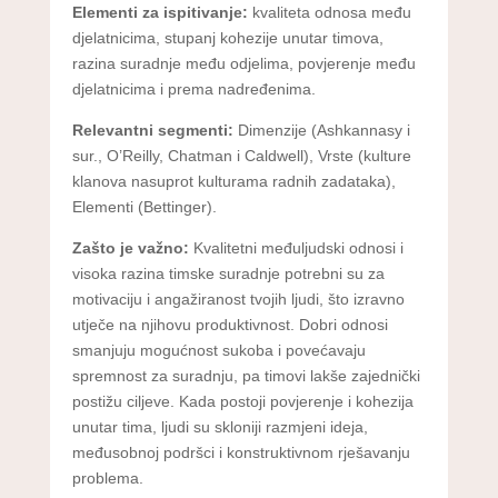
Elementi za ispitivanje:
kvaliteta odnosa među
djelatnicima, stupanj kohezije unutar timova,
razina suradnje među odjelima, povjerenje među
djelatnicima i prema nadređenima.
Relevantni segmenti:
Dimenzije (Ashkannasy i
sur., O’Reilly, Chatman i Caldwell), Vrste (kulture
klanova nasuprot kulturama radnih zadataka),
Elementi (Bettinger).
Zašto je važno:
Kvalitetni međuljudski odnosi i
visoka razina timske suradnje potrebni su za
motivaciju i angažiranost tvojih ljudi, što izravno
utječe na njihovu produktivnost. Dobri odnosi
smanjuju mogućnost sukoba i povećavaju
spremnost za suradnju, pa timovi lakše zajednički
postižu ciljeve. Kada postoji povjerenje i kohezija
unutar tima, ljudi su skloniji razmjeni ideja,
međusobnoj podršci i konstruktivnom rješavanju
problema.