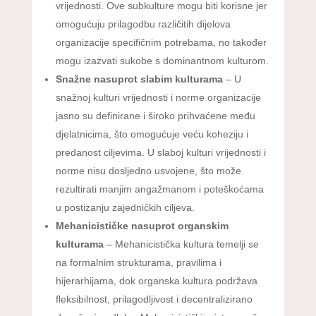
vrijednosti. Ove subkulture mogu biti korisne jer
omogućuju prilagodbu različitih dijelova
organizacije specifičnim potrebama, no također
mogu izazvati sukobe s dominantnom kulturom.
Snažne nasuprot slabim kulturama
– U
snažnoj kulturi vrijednosti i norme organizacije
jasno su definirane i široko prihvaćene među
djelatnicima, što omogućuje veću koheziju i
predanost ciljevima. U slaboj kulturi vrijednosti i
norme nisu dosljedno usvojene, što može
rezultirati manjim angažmanom i poteškoćama
u postizanju zajedničkih ciljeva.
Mehanicističke nasuprot organskim
kulturama
– Mehanicistička kultura temelji se
na formalnim strukturama, pravilima i
hijerarhijama, dok organska kultura podržava
fleksibilnost, prilagodljivost i decentralizirano