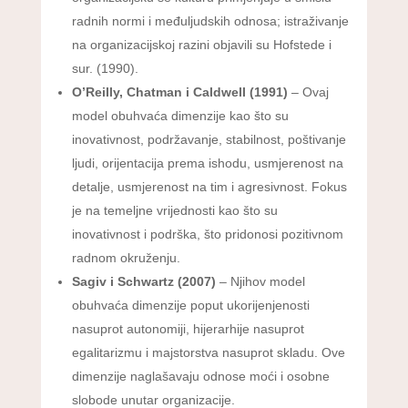
radnih normi i međuljudskih odnosa; istraživanje
na organizacijskoj razini objavili su Hofstede i
sur. (1990).
O’Reilly, Chatman i Caldwell (1991)
– Ovaj
model obuhvaća dimenzije kao što su
inovativnost, podržavanje, stabilnost, poštivanje
ljudi, orijentacija prema ishodu, usmjerenost na
detalje, usmjerenost na tim i agresivnost. Fokus
je na temeljne vrijednosti kao što su
inovativnost i podrška, što pridonosi pozitivnom
radnom okruženju.
Sagiv i Schwartz (2007)
– Njihov model
obuhvaća dimenzije poput ukorijenjenosti
nasuprot autonomiji, hijerarhije nasuprot
egalitarizmu i majstorstva nasuprot skladu. Ove
dimenzije naglašavaju odnose moći i osobne
slobode unutar organizacije.