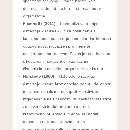
specifične socijalne ili radne norme koje
definiraju radnu atmosferu i odnose unutar
organizacije.
Flamholtz (2011)
– Flamholtzova teorija
dimenzija kulture uključuje postupanje s
kupcima, postupanje s ljudima, standarde rada i
odgovornosti, inovacije i promjene te
usmjerenost na procese. Fokus je na odnosima
s kupcima i inovativnosti kao važnim
čimbenicima uspješne organizacijske kulture.
Hofstede (1980)
– Hofstede je razvijao
dimenzije kulture kroz aspekte poput udaljenosti
moći, individualizma nasuprot kolektivizmu,
izbjegavanja neizvjesnosti, muževnosti nasuprot
ženstvenosti te dugoročne nasuprot
kratkoročnoj orijentaciji. Njegov se model
odnosi na nacionalnu razinu, a na
organizacijsku se kulturu primjenjuje u smislu