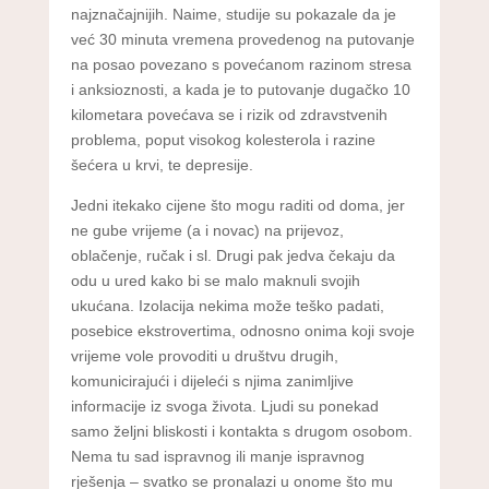
najznačajnijih. Naime, studije su pokazale da je
već 30 minuta vremena provedenog na putovanje
na posao povezano s povećanom razinom stresa
i anksioznosti, a kada je to putovanje dugačko 10
kilometara povećava se i rizik od zdravstvenih
problema, poput visokog kolesterola i razine
šećera u krvi, te depresije.
Jedni itekako cijene što mogu raditi od doma, jer
ne gube vrijeme (a i novac) na prijevoz,
oblačenje, ručak i sl. Drugi pak jedva čekaju da
odu u ured kako bi se malo maknuli svojih
ukućana. Izolacija nekima može teško padati,
posebice ekstrovertima, odnosno onima koji svoje
vrijeme vole provoditi u društvu drugih,
komunicirajući i dijeleći s njima zanimljive
informacije iz svoga života. Ljudi su ponekad
samo željni bliskosti i kontakta s drugom osobom.
Nema tu sad ispravnog ili manje ispravnog
rješenja – svatko se pronalazi u onome što mu