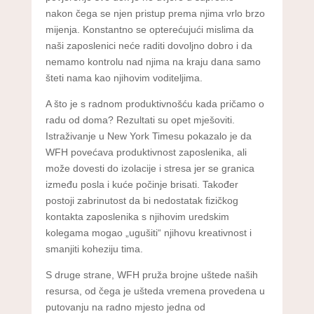
nakon čega se njen pristup prema njima vrlo brzo
mijenja. Konstantno se opterećujući mislima da
naši zaposlenici neće raditi dovoljno dobro i da
nemamo kontrolu nad njima na kraju dana samo
šteti nama kao njihovim voditeljima.
A što je s radnom produktivnošću kada pričamo o
radu od doma? Rezultati su opet mješoviti.
Istraživanje u New York Timesu pokazalo je da
WFH povećava produktivnost zaposlenika, ali
može dovesti do izolacije i stresa jer se granica
između posla i kuće počinje brisati. Također
postoji zabrinutost da bi nedostatak fizičkog
kontakta zaposlenika s njihovim uredskim
kolegama mogao „ugušiti“ njihovu kreativnost i
smanjiti koheziju tima.
S druge strane, WFH pruža brojne uštede naših
resursa, od čega je ušteda vremena provedena u
putovanju na radno mjesto jedna od