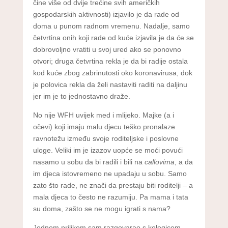
čine više od dvije trećine svih američkih
gospodarskih aktivnosti) izjavilo je da rade od
doma u punom radnom vremenu. Nadalje, samo
četvrtina onih koji rade od kuće izjavila je da će se
dobrovoljno vratiti u svoj ured ako se ponovno
otvori; druga četvrtina rekla je da bi radije ostala
kod kuće zbog zabrinutosti oko koronavirusa, dok
je polovica rekla da želi nastaviti raditi na daljinu
jer im je to jednostavno draže.
No nije WFH uvijek med i mlijeko. Majke (a i
očevi) koji imaju malu djecu teško pronalaze
ravnotežu između svoje roditeljske i poslovne
uloge. Veliki im je izazov uopće se moći povući
nasamo u sobu da bi radili i bili na
callovima
, a da
im djeca istovremeno ne upadaju u sobu. Samo
zato što rade, ne znači da prestaju biti roditelji – a
mala djeca to često ne razumiju. Pa mama i tata
su doma, zašto se ne mogu igrati s nama?
Jednom prilikom sam razgovarao s kolegicom