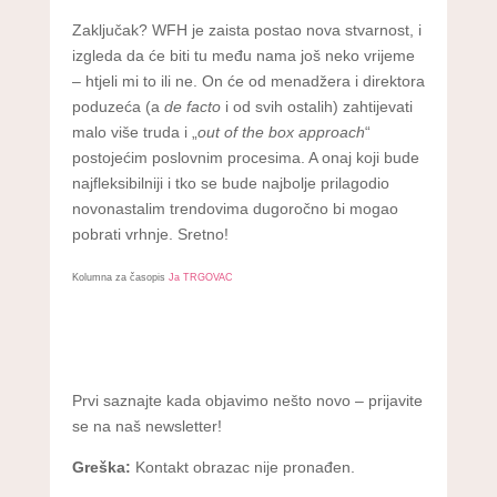
Zaključak? WFH je zaista postao nova stvarnost, i
izgleda da će biti tu među nama još neko vrijeme
– htjeli mi to ili ne. On će od menadžera i direktora
poduzeća (a
de facto
i od svih ostalih) zahtijevati
malo više truda i „
out of the box approach
“
postojećim poslovnim procesima. A onaj koji bude
najfleksibilniji i tko se bude najbolje prilagodio
novonastalim trendovima dugoročno bi mogao
pobrati vrhnje. Sretno!
Kolumna za časopis
Ja TRGOVAC
Prvi saznajte kada objavimo nešto novo – prijavite
se na naš newsletter!
Greška:
Kontakt obrazac nije pronađen.