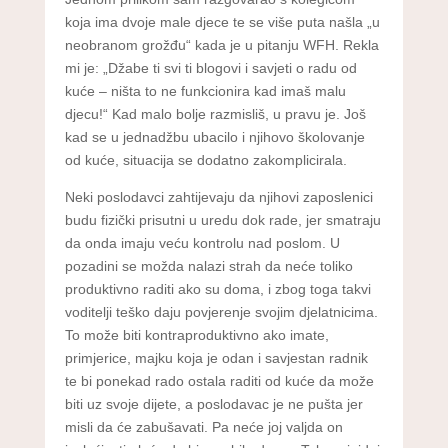
koja ima dvoje male djece te se više puta našla „u
neobranom grožđu“ kada je u pitanju WFH. Rekla
mi je: „Džabe ti svi ti blogovi i savjeti o radu od
kuće – ništa to ne funkcionira kad imaš malu
djecu!“ Kad malo bolje razmisliš, u pravu je. Još
kad se u jednadžbu ubacilo i njihovo školovanje
od kuće, situacija se dodatno zakomplicirala.
Neki poslodavci zahtijevaju da njihovi zaposlenici
budu fizički prisutni u uredu dok rade, jer smatraju
da onda imaju veću kontrolu nad poslom. U
pozadini se možda nalazi strah da neće toliko
produktivno raditi ako su doma, i zbog toga takvi
voditelji teško daju povjerenje svojim djelatnicima.
To može biti kontraproduktivno ako imate,
primjerice, majku koja je odan i savjestan radnik
te bi ponekad rado ostala raditi od kuće da može
biti uz svoje dijete, a poslodavac je ne pušta jer
misli da će zabušavati. Pa neće joj valjda on