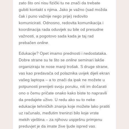
zato što oni nisu fizički tu ne znači da trebate
gubiti kontakt s njima. Jako je važno (sad možda
čak i puno važnije nego prije) redovito
komunicirati. Odnosno, redovita komunikacija i
koordinacija rada oduvijek su bile od presudne
važnosti, a pogotovo sada kada je taj rad
prebačen
online
.
Edukacije? Opet imamo prednosti i nedostataka.
Dobre strane su te što se
online
seminari lakše
organiziraju te nose manji trošak. S druge strane,
vas kao predavača od polaznika uvijek dijeli ekran
vašeg laptopa – a to znači da ipak ne možete u
potpunosti prenijeti svoju poruku, niti im dočarati
ono o čemu pričate onako kako biste to napravili
da predajete uživo. U redu ako su to neke
edukacije tehničkih znanja koje možete lako pratiti
uz računalo, međutim treninzi bilo koje vrste
mekih vještina – za njihovu uspješnu primjenu
preduvjet je da imate žive ljude ispred vas.