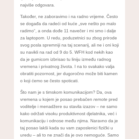
najviše odgovara.
Također, ne zaboravimo i na radno vrijeme. Često
se događa da radeći od kuće „sve nešto po malo
radimo“, a onda dođe 11 navečer i mi smo i dalje
za laptopom. U redu, poduzetnici su zbog prirode
svog posla spremniji na taj scenarij, ali ne i oni koji
su navikli na rad od 9 do 5. WFH kod nekih kao
da je gumicom izbrisao tu liniju između radnog
vremena i privatnog života. I na to svakako valja
obratiti pozornost, jer dugoročno može biti kamen
o koji ćemo se često spoticati.
Što nam je s timskom komunikacijom? Da, ova
vremena u kojem je posao prebačen
remote
pred
voditelje i menadžere su stavila izazov – ne samo
kako održati visoku produktivnost djelatnika, već i
komunikaciju i odnose među njima. Naravno da je
taj posao lakši kada su vam zaposlenici fizički u
uredu – ali to ne znači da je ovo nemoguće. Samo