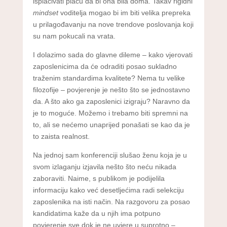
isplaćivati plaću da bi ona bila doma. Takav rigidni
mindset
voditelja mogao bi im biti velika prepreka
u prilagođavanju na nove trendove poslovanja koji
su nam pokucali na vrata.
I dolazimo sada do glavne dileme – kako vjerovati
zaposlenicima da će odraditi posao sukladno
traženim standardima kvalitete? Nema tu velike
filozofije – povjerenje je nešto što se jednostavno
da. A što ako ga zaposlenici izigraju? Naravno da
je to moguće. Možemo i trebamo biti spremni na
to, ali se nećemo unaprijed ponašati se kao da je
to zaista realnost.
Na jednoj sam konferenciji slušao ženu koja je u
svom izlaganju izjavila nešto što neću nikada
zaboraviti. Naime, s publikom je podijelila
informaciju kako već desetljećima radi selekciju
zaposlenika na isti način. Na razgovoru za posao
kandidatima kaže da u njih ima potpuno
povjerenje sve dok je ne uvjere u suprotno –