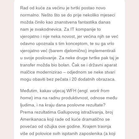
Rad od kuće za većinu je tvrtki postao novo
normalno. Nešto što se do prije nekoliko mjeseci
možda činilo kao znanstvena fantastika danas
nam je svakodnevica. Za IT kompanije to
vjerojatno i nije neka novost, jer većina njih se već
odavno upoznala s tim konceptom, te su ga vrlo
vjerojatno već (barem djelomično) implementirali
u svoje poslovanje. Za neke druge tvrtke pak taj je
transfer možda bio bolan. Čak se i državni aparat
malčice modernizirao – odjednom se neke stvari
mogu obaviti bez pečata i 20 dodatnih obrazaca.
Međutim, kakav utjecaj WFH (engl.
work from
home
) ima na radnu produktivnost, odnose među
ljudima, i na kraju dana poslovne rezultate?
Prema rezultatima Gallupovog istraživanja, broj
Amerikanaca koji rade od kuće dramatično se
povećao od ožujka ove godine. Krajem travnja
više od polovice svih ispitanih zaposlenika (a koji