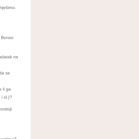
iješimo.
a Bonior
zadatak ne
da se
 li ga
i sl.)?
postoji