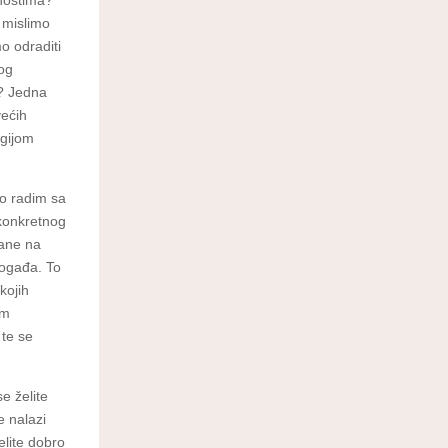
vnostima?
 mislimo
o odraditi
nog
i? Jedna
većih
ogijom
to radim sa
 konkretnog
rane na
događa. To
kojih
om
 te se
e želite
e nalazi
elite dobro