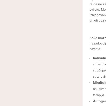
te da ne že
svijetu. M
izbjegavanj
vrtjeti bez 
Kako možet
nezadovoljs
savjeta:
Individ
individu
stručnja
strahovi
Mindful
osuđivan
terapija.
Autogen