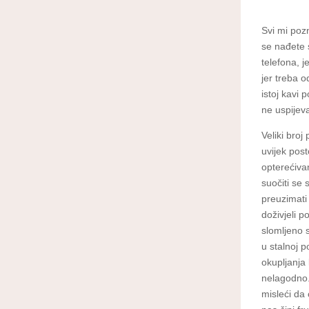
Svi mi poz
se nađete 
telefona, 
jer treba o
istoj kavi 
ne uspijeva
Veliki bro
uvijek pos
opterećiva
suočiti se 
preuzimati
doživjeli 
slomljeno 
u stalnoj 
okupljanja
nelagodno.
misleći da