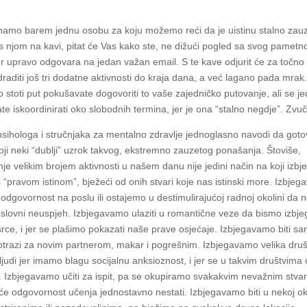
namo barem jednu osobu za koju možemo reći da je uistinu stalno zau
s njom na kavi, pitat će Vas kako ste, ne dižući pogled sa svog pametn
jer upravo odgovara na jedan važan email. S te kave odjurit će za točno
draditi još tri dodatne aktivnosti do kraja dana, a već lagano pada mrak.
po stoti put pokušavate dogovoriti to vaše zajedničko putovanje, ali se 
te iskoordinirati oko slobodnih termina, jer je ona “stalno negdje”. Zvu
j psihologa i stručnjaka za mentalno zdravlje jednoglasno navodi da got
toji neki “dublji” uzrok takvog, ekstremno zauzetog ponašanja. Štoviše,
nje velikim brojem aktivnosti u našem danu nije jedini način na koji iz
s “pravom istinom”, bježeći od onih stvari koje nas istinski more. Izbje
 odgovornost na poslu ili ostajemo u destimulirajućoj radnoj okolini da 
poslovni neuspjeh. Izbjegavamo ulaziti u romantične veze da bismo izbjeg
srce, i jer se plašimo pokazati naše prave osjećaje. Izbjegavamo biti s
potrazi za novim partnerom, makar i pogrešnim. Izbjegavamo velika druš
 ljudi jer imamo blagu socijalnu anksioznost, i jer se u takvim društvim
 Izbjegavamo učiti za ispit, pa se okupiramo svakakvim nevažnim stva
 će odgovornost učenja jednostavno nestati. Izbjegavamo biti u nekoj oko