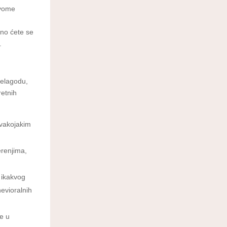
ovome
ano ćete se
.
nelagodu,
retnih
svakojakim
erenjima,
 ikakvog
hevioralnih
e u