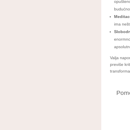
opušteno
budućnost
Meditac
ima nešt
Slobodn
enormno 
apsolutn
Valja napom
previše kri
transformac
Pomo