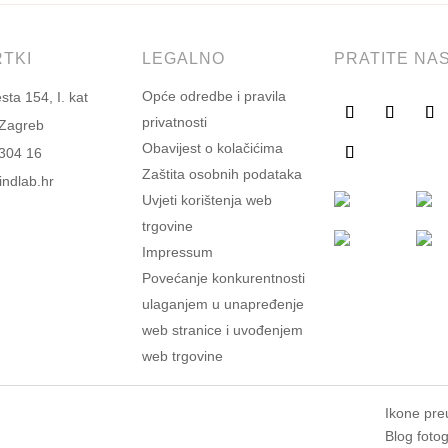
RTKI
LEGALNO
PRATITE NA
Opće odredbe i pravila
ta 154, I. kat
privatnosti
 Zagreb
Obavijest o kolačićima
304 16
Zaštita osobnih podataka
ndlab.hr
Uvjeti korištenja web
trgovine
Impressum
Povećanje konkurentnosti
ulaganjem u unapređenje
web stranice i uvođenjem
web trgovine
Ikone pre
Blog fotog