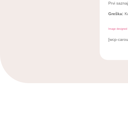
Prvi sazna
Greška:
Ko
Image designed 
[wcp-carou