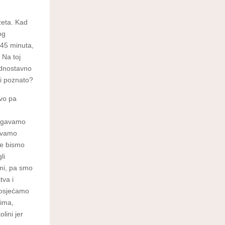
zeta. Kad
og
 45 minuta,
 Na toj
jednostavno
či poznato?
ovo pa
bjegavamo
gavamo
ne bismo
li
ami, pa smo
tva i
a osjećamo
rima,
lini jer