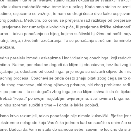
e, mislite li da je prihvatljivo stalno raditi i okupirati se svakakvim akti
naša kultura radoholičarstva tome ide u prilog. Kada smo stalno zauzeti
ijedimo, osjećamo se važnije, te nam se drugi često dive kako uspijevam
i broj poslova. Međutim, po čemu se pretjerani rad razlikuje od pretjera
 pretjerane konzumacije alkoholnih pića, ili pretjerane fizičke aktivnost
igurna – takva ponašanja su bijeg, kojima suštinski bježimo od naših naj
patnji, briga, i životnih razočaranja. To se ponašanje stručnom terminol
kapizam
.
jednu paralelu između eskapizma i individualnog coachinga, koji redovi
jentima. Naime, ponekad se dogodi da klijenti jednostavno, bez ikakvog
bjašnjenja, odustanu od coachinga, prije nego su ostvarili ciljeve defini
aching procesa. Coachevi se onda često znaju pitati zbog čega se to 
đa zbog coacheva, niti zbog njihovog pristupa, niti zbog problema radi 
azi po pomoć – to se događa zbog toga jer su klijenti shvatili da će tijek
trebati “kopati” po svojim najdubljim uvjerenjima, strahovima i brigama,
 nisu spremni suočiti s time – i onda je lakše pobjeći.
smo krivo razumjeli, takvo ponašanje nije nimalo kukavički. Bježite jer s
od ekstremne nelagode koja Vas čeka jednom kad se suočite s onim što s
šine. Budući da Vam je stalo do samoga sebe, sasvim je logično da si ž