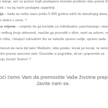
 stanje, već uz pomoć kojih postepeno kreirate pozitivan stav prema ži
i, i na taj način postajete uspješniji.
ija
– kada se nešto staro preko 5.000 godina održi do današnjeg dana
o dobro u tome. ?
o vrijeme
– umjesto da ga koristite za individualno usavršavanje i obav
velikog broja aktivnosti, naučite ga provoditi u tišini, sami sa sobom, n
o ništa, i bivajući zahvalnim što se nalazite upravo ovdje, upravo sada.
enuti da neće biti lako! Međutim, idite polako, korak po korak, te nemoj
tični prema samome sebi. Dozvolite si pogreške, ali se i pripremite za
iju života! Sretno! ?
ći ćemo Vam da premostite Vaše životne prep
Javite nam se.