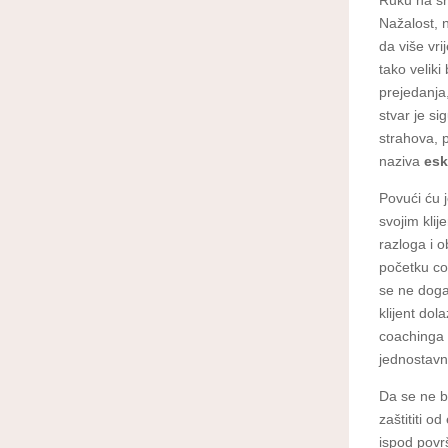
Ruku na src
Nažalost, 
da više vr
tako velik
prejedanja,
stvar je s
strahova, 
naziva
es
Povući ću 
svojim kli
razloga i o
početku co
se ne doga
klijent dol
coachinga 
jednostavno
Da se ne bi
zaštititi 
ispod povr