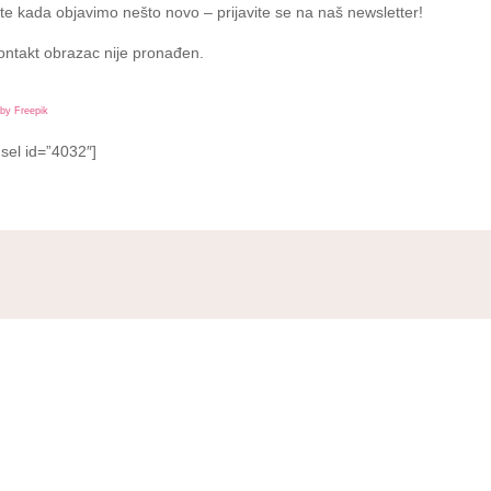
jte kada objavimo nešto novo – prijavite se na naš newsletter!
ntakt obrazac nije pronađen.
by Freepik
sel id=”4032″]