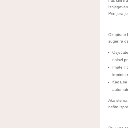
nas čini fr
Izbjegavam
Primjera je
Okupirate l
sugerira da
Osjećate
nalazi 
Imate li
krećete
Kada se 
automats
Ako ste na 
nešto ispod