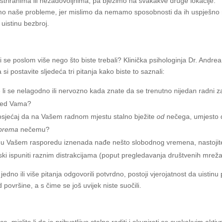
ustriranima ili nezadovoljnima, pa bježimo na svakakve druge lokacije.
o naše probleme, jer mislimo da nemamo sposobnosti da ih uspješno r
 uistinu bezbroj.
i se poslom više nego što biste trebali? Klinička psihologinja Dr. Andre
 si postavite sljedeća tri pitanja kako biste to saznali:
 li se nelagodno ili nervozno kada znate da se trenutno nijedan radni 
pred Vama?
 osjećaj da na Vašem radnom mjestu stalno bježite
od
nečega, umjesto 
prema
nečemu?
u Vašem rasporedu iznenada nađe nešto slobodnog vremena, nastojite
ki ispuniti raznim distrakcijama (poput pregledavanja društvenih mreža 
jedno ili više pitanja odgovorili potvrdno, postoji vjerojatnost da uistinu 
 površine, a s čime se još uvijek niste suočili.