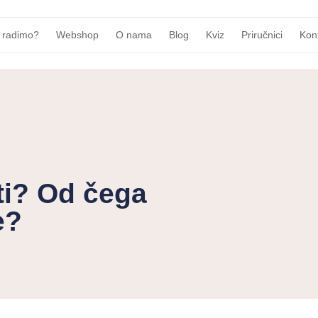
 radimo?
Webshop
O nama
Blog
Kviz
Priručnici
Kon
ti? Od čega
e?