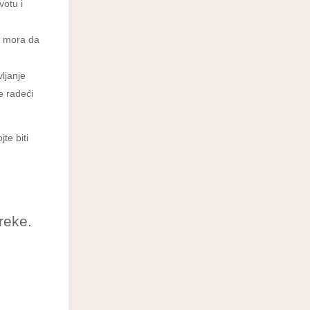
votu i
, mora da
ljanje
e radeći
te biti
reke.