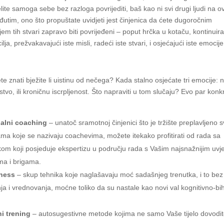
lite samoga sebe bez razloga povrijediti, baš kao ni svi drugi ljudi na 
eđutim, ono što propuštate uvidjeti jest činjenica da ćete dugoročnim
em tih stvari zapravo biti povrijeđeni – poput hrčka u kotaču, kontinuir
cilja, prežvakavajući iste misli, radeći iste stvari, i osjećajući iste emocije
e znati bježite li uistinu od nečega? Kada stalno osjećate tri emocije: 
tvo, ili kroničnu iscrpljenost. Što napraviti u tom slučaju? Evo par konk
ualni coaching
– unatoč sramotnoj činjenici što je tržište preplavljeno 
ama koje se nazivaju coachevima, možete itekako profitirati od rada sa
kom koji posjeduje ekspertizu u području rada s Vašim najsnažnijim uvj
ma i brigama.
ness
– skup tehnika koje naglašavaju moć sadašnjeg trenutka, i to bez
ja i vrednovanja, moćne toliko da su nastale kao novi val kognitivno-bi
i trening
– autosugestivne metode kojima ne samo Vaše tijelo dovodit