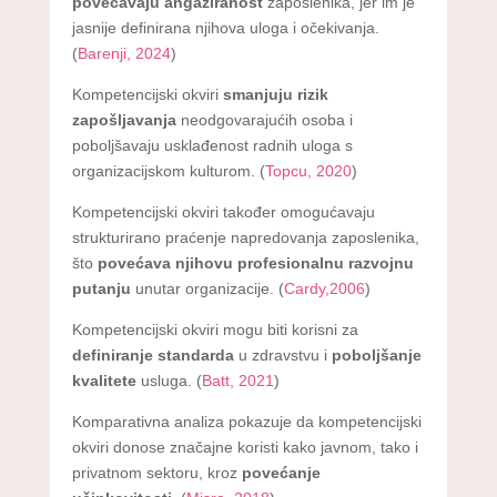
povećavaju angažiranost
zaposlenika, jer im je
jasnije definirana njihova uloga i očekivanja.
(
Barenji, 2024
)
Kompetencijski okviri
smanjuju rizik
zapošljavanja
neodgovarajućih osoba i
poboljšavaju usklađenost radnih uloga s
organizacijskom kulturom. (
Topcu, 2020
)
Kompetencijski okviri također omogućavaju
strukturirano praćenje napredovanja zaposlenika,
što
povećava njihovu profesionalnu razvojnu
putanju
unutar organizacije. (
Cardy,2006
)
Kompetencijski okviri mogu biti korisni za
definiranje standarda
u zdravstvu i
poboljšanje
kvalitete
usluga. (
Batt, 2021
)
Komparativna analiza pokazuje da kompetencijski
okviri donose značajne koristi kako javnom, tako i
privatnom sektoru, kroz
povećanje