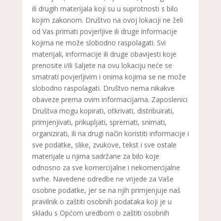
ili drugih materijala koji su u suprotnosti s bilo
kojim zakonom. Društvo na ovoj lokaciji ne želi
od Vas primati povjerljive ili druge informacije
kojima ne može slobodno raspolagati. Svi
materijali, informacije ili druge obavijesti koje
prenosite i/ili šaljete na ovu lokaciju neće se
smatrati povjerljivim i onima kojima se ne može
slobodno raspolagati. Društvo nema nikakve
obaveze prema ovim informacijama. Zaposlenici
Društva mogu kopirati, otkrivati, distribuirati,
primjenjivati, prikupljati, spremati, snimati,
organizirati, ili na drugi način koristiti informacije i
sve podatke, slike, zvukove, tekst i sve ostale
materijale u njima sadržane za bilo koje
odnosno za sve komercijalne i nekomercijalne
svrhe. Navedene odredbe ne vrijede za Vaše
osobne podatke, jer se na njih primjenjuje naš
pravilnik o zaštiti osobnih podataka koji je u
skladu s Općom uredbom o zaštiti osobnih