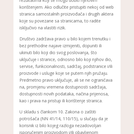
rezultatima koji se mogu dobiti njihovim
korištenjem. Ako odlučite pristupiti nekoj od web
stranica samostalnih proizvođača i drugih aktera
koje su povezane sa stranicama, to radite
isključivo na vlastiti rizik.
Društvo zadržava pravo u bilo kojem trenutku i
bez prethodne najave izmijeniti, dopuniti ili
ukinuti bilo koji dio svog poslovanja, što
uključuje i stranice, odnosno bilo koji njihov dio,
servise, funkcionalnosti, sadržaj, podstranice i/ili
proizvode i usluge koje se putem njih pružaju.
Predmetno pravo uključuje, ali se ne ograničava
na, promjenu vremena dostupnosti sadržaja,
dostupnosti novih podataka, načina prijenosa,
kao i prava na pristup ili korištenje stranica.
U skladu s člankom 10. Zakona o zaštiti
potrošača (NN 41/14, 110/15), u slučaju da je
korisnik iz bilo kojeg razloga nezadovoljan
isporučenim proizvodom i/ili obavljenom