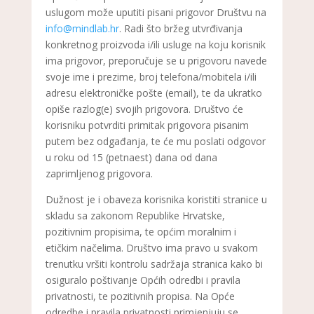
uslugom može uputiti pisani prigovor Društvu na
info@mindlab.hr
. Radi što bržeg utvrđivanja
konkretnog proizvoda i/ili usluge na koju korisnik
ima prigovor, preporučuje se u prigovoru navede
svoje ime i prezime, broj telefona/mobitela i/ili
adresu elektroničke pošte (email), te da ukratko
opiše razlog(e) svojih prigovora. Društvo će
korisniku potvrditi primitak prigovora pisanim
putem bez odgađanja, te će mu poslati odgovor
u roku od 15 (petnaest) dana od dana
zaprimljenog prigovora.
Dužnost je i obaveza korisnika koristiti stranice u
skladu sa zakonom Republike Hrvatske,
pozitivnim propisima, te općim moralnim i
etičkim načelima. Društvo ima pravo u svakom
trenutku vršiti kontrolu sadržaja stranica kako bi
osiguralo poštivanje Općih odredbi i pravila
privatnosti, te pozitivnih propisa. Na Opće
odredbe i pravila privatnosti primjenjuju se