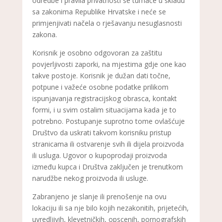
odredbe i pravila privatnosti se tumače u skladu
sa zakonima Republike Hrvatske i neće se
primjenjivati načela o rješavanju nesuglasnosti
zakona.
Korisnik je osobno odgovoran za zaštitu
povjerljivosti zaporki, na mjestima gdje one kao
takve postoje. Korisnik je dužan dati točne,
potpune i važeće osobne podatke prilikom
ispunjavanja registracijskog obrasca, kontakt
formi, i u svim ostalim situacijama kada je to
potrebno. Postupanje suprotno tome ovlašćuje
Društvo da uskrati takvom korisniku pristup
stranicama ili ostvarenje svih ili dijela proizvoda
ili usluga. Ugovor o kupoprodaji proizvoda
između kupca i Društva zaključen je trenutkom
narudžbe nekog proizvoda ili usluge.
Zabranjeno je slanje ili prenošenje na ovu
lokaciju ili sa nje bilo kojih nezakonitih, prijetećih,
uvredljivih, klevetničkih, opscenih, pornografskih