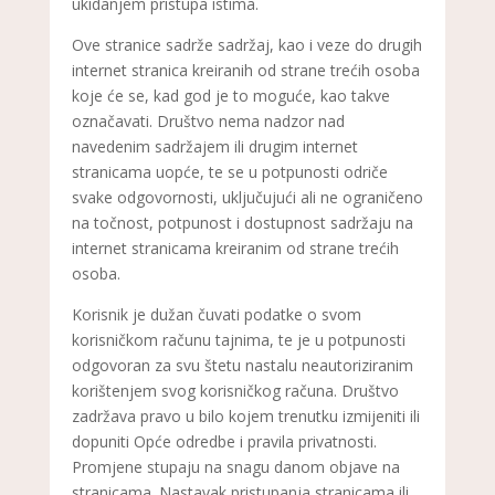
ukidanjem pristupa istima.
Ove stranice sadrže sadržaj, kao i veze do drugih
internet stranica kreiranih od strane trećih osoba
koje će se, kad god je to moguće, kao takve
označavati. Društvo nema nadzor nad
navedenim sadržajem ili drugim internet
stranicama uopće, te se u potpunosti odriče
svake odgovornosti, uključujući ali ne ograničeno
na točnost, potpunost i dostupnost sadržaju na
internet stranicama kreiranim od strane trećih
osoba.
Korisnik je dužan čuvati podatke o svom
korisničkom računu tajnima, te je u potpunosti
odgovoran za svu štetu nastalu neautoriziranim
korištenjem svog korisničkog računa. Društvo
zadržava pravo u bilo kojem trenutku izmijeniti ili
dopuniti Opće odredbe i pravila privatnosti.
Promjene stupaju na snagu danom objave na
stranicama. Nastavak pristupanja stranicama ili