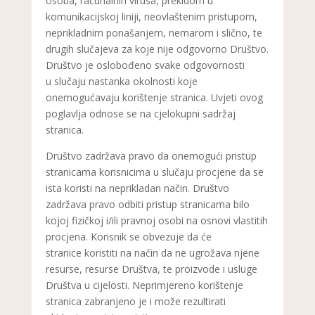
osoba, računalnih virusa, prekidom u
komunikacijskoj liniji, neovlaštenim pristupom,
neprikladnim ponašanjem, nemarom i slično, te
drugih slučajeva za koje nije odgovorno Društvo.
Društvo je oslobođeno svake odgovornosti
u slučaju nastanka okolnosti koje
onemogućavaju korištenje stranica. Uvjeti ovog
poglavlja odnose se na cjelokupni sadržaj
stranica.
Društvo zadržava pravo da onemogući pristup
stranicama korisnicima u slučaju procjene da se
ista koristi na neprikladan način. Društvo
zadržava pravo odbiti pristup stranicama bilo
kojoj fizičkoj i/ili pravnoj osobi na osnovi vlastitih
procjena. Korisnik se obvezuje da će
stranice koristiti na način da ne ugrožava njene
resurse, resurse Društva, te proizvode i usluge
Društva u cijelosti. Neprimjereno korištenje
stranica zabranjeno je i može rezultirati