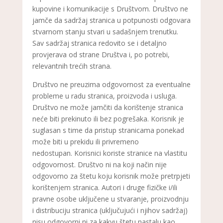
kupovine i komunikacije s Društvom. Društvo ne
jamče da sadržaj stranica u potpunosti odgovara
stvarnom stanju stvari u sadašnjem trenutku.
Sav sadržaj stranica redovito se i detaljno
provjerava od strane Društva i, po potrebi,
relevantnih trećih strana.
Društvo ne preuzima odgovornost za eventualne
probleme u radu stranica, proizvoda i usluga.
Društvo ne može jamčiti da korištenje stranica
neće biti prekinuto ili bez pogrešaka. Korisnik je
suglasan s time da pristup stranicama ponekad
može biti u prekidu ili privremeno
nedostupan. Korisnici koriste stranice na vlastitu
odgovornost. Društvo ni na koji način nije
odgovorno za štetu koju korisnik može pretrpjeti
korištenjem stranica. Autori i druge fizičke i/ili
pravne osobe uključene u stvaranje, proizvodnju
i distribuciju stranica (uključujući i njihov sadržaj)
nisu odgovorni ni za kakvu štetu nastalu kao