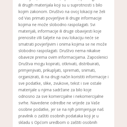
ili drugih materijala koji su u suprotnosti s bilo
kojim zakonom. Društvo na ovoj lokaciji ne želi
od Vas primati povjerljive ili druge informacije
kojima ne može slobodno raspolagati. Svi
materijali, informacije ili druge obavijesti koje
prenosite i/ili šaljete na ovu lokaciju neće se
smatrati povjerljivim i onima kojima se ne može
slobodno raspolagati. Društvo nema nikakve
obaveze prema ovim informacijama. Zaposlenici
Društva mogu kopirati, otkrivati, distribuirati,
primjenjivati, prikupljati, spremati, snimati,
organizirati, ili na drugi način koristiti informacije i
sve podatke, slike, zvukove, tekst i sve ostale
materijale u njima sadržane za bilo koje
odnosno za sve komercijalne i nekomercijalne
svrhe. Navedene odredbe ne vrijede za Vaše
osobne podatke, jer se na njih primjenjuje naš
pravilnik o zaštiti osobnih podataka koji je u
skladu s Općom uredbom o zaštiti osobnih