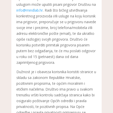
uslugom može uputiti pisani prigovor Društvu na
info@mindlab.hr
. Radi što bržeg utvrđivanja
konkretnog proizvoda i/ili usluge na koju korisnik
ima prigovor, preporučuje se u prigovoru navede
svoje ime i prezime, broj telefona/mobitela i/ili
adresu elektroničke pošte (email), te da ukratko
opiše razlog(e) svojih prigovora. Društvo će
korisniku potvrditi primitak prigovora pisanim
putem bez odgađanja, te će mu poslati odgovor
u roku od 15 (petnaest) dana od dana
zaprimljenog prigovora.
Dužnost je i obaveza korisnika koristiti stranice u
skladu sa zakonom Republike Hrvatske,
pozitivnim propisima, te općim moralnim i
etičkim načelima. Društvo ima pravo u svakom
trenutku vršiti kontrolu sadržaja stranica kako bi
osiguralo poštivanje Općih odredbi i pravila
privatnosti, te pozitivnih propisa. Na Opće
odredbe i pravila privatnosti primjenjuju se