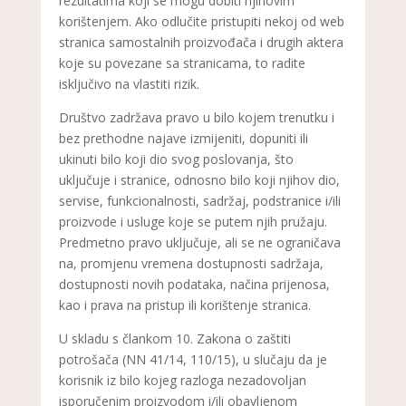
rezultatima koji se mogu dobiti njihovim
korištenjem. Ako odlučite pristupiti nekoj od web
stranica samostalnih proizvođača i drugih aktera
koje su povezane sa stranicama, to radite
isključivo na vlastiti rizik.
Društvo zadržava pravo u bilo kojem trenutku i
bez prethodne najave izmijeniti, dopuniti ili
ukinuti bilo koji dio svog poslovanja, što
uključuje i stranice, odnosno bilo koji njihov dio,
servise, funkcionalnosti, sadržaj, podstranice i/ili
proizvode i usluge koje se putem njih pružaju.
Predmetno pravo uključuje, ali se ne ograničava
na, promjenu vremena dostupnosti sadržaja,
dostupnosti novih podataka, načina prijenosa,
kao i prava na pristup ili korištenje stranica.
U skladu s člankom 10. Zakona o zaštiti
potrošača (NN 41/14, 110/15), u slučaju da je
korisnik iz bilo kojeg razloga nezadovoljan
isporučenim proizvodom i/ili obavljenom