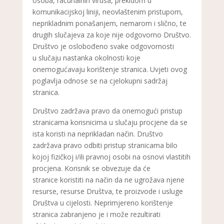
osoba, računalnih virusa, prekidom u
komunikacijskoj liniji, neovlaštenim pristupom,
neprikladnim ponašanjem, nemarom i slično, te
drugih slučajeva za koje nije odgovorno Društvo.
Društvo je oslobođeno svake odgovornosti
u slučaju nastanka okolnosti koje
onemogućavaju korištenje stranica. Uvjeti ovog
poglavlja odnose se na cjelokupni sadržaj
stranica.
Društvo zadržava pravo da onemogući pristup
stranicama korisnicima u slučaju procjene da se
ista koristi na neprikladan način. Društvo
zadržava pravo odbiti pristup stranicama bilo
kojoj fizičkoj i/ili pravnoj osobi na osnovi vlastitih
procjena. Korisnik se obvezuje da će
stranice koristiti na način da ne ugrožava njene
resurse, resurse Društva, te proizvode i usluge
Društva u cijelosti. Neprimjereno korištenje
stranica zabranjeno je i može rezultirati