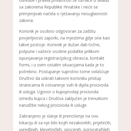
odredbe i pravila privatnosti se tumače u skladu
sa zakonima Republike Hrvatske i neće se
primjenjivati načela o rješavanju nesuglasnosti
zakona.
Korisnik je osobno odgovoran za zaštitu
povjerljivosti zaporki, na mjestima gdje one kao
takve postoje. Korisnik je dužan dati točne,
potpune i važeće osobne podatke prilikom
ispunjavanja registracijskog obrasca, kontakt
formi, i u svim ostalim situacijama kada je to
potrebno. Postupanje suprotno tome ovlašćuje
Društvo da uskrati takvom korisniku pristup
stranicama ili ostvarenje svih ili dijela proizvoda
ili usluga. Ugovor o kupoprodaji proizvoda
između kupca i Društva zaključen je trenutkom
narudžbe nekog proizvoda ili usluge.
Zabranjeno je slanje ili prenošenje na ovu
lokaciju ili sa nje bilo kojih nezakonitih, prijetećih,
uvredljivih, klevetničkih, opscenih, pornografskih