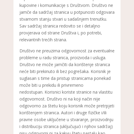
kupovine i komunikacije s Društvom. Društvo ne
jamče da sadržaj stranica u potpunosti odgovara
stvarnom stanju stvari u sadašnjem trenutku.
Sav sadržaj stranica redovito se i detaljno
provjerava od strane Društva i, po potrebi,
relevantnih trećih strana.
Društvo ne preuzima odgovornost za eventualne
probleme u radu stranica, proizvoda i usluga.
Društvo ne može jamčiti da korištenje stranica
neće biti prekinuto ili bez pogrešaka. Korisnik je
suglasan s time da pristup stranicama ponekad
može biti u prekidu ili privremeno
nedostupan. Korisnici koriste stranice na vlastitu
odgovornost. Društvo ni na koji način nije
odgovorno za štetu koju korisnik može pretrpjeti
korištenjem stranica. Autori i druge fizičke i/ili
pravne osobe uključene u stvaranje, proizvodnju
i distribuciju stranica (uključujući i njihov sadržaj)
nisu odgovorni ni za kakvu štetu nastalu kao