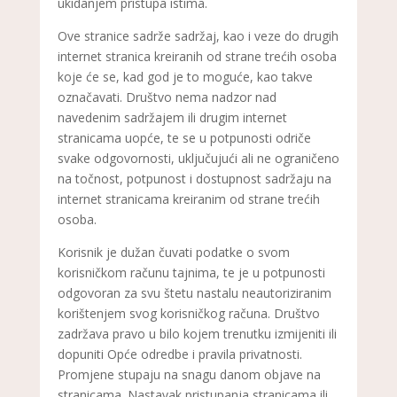
ukidanjem pristupa istima.
Ove stranice sadrže sadržaj, kao i veze do drugih
internet stranica kreiranih od strane trećih osoba
koje će se, kad god je to moguće, kao takve
označavati. Društvo nema nadzor nad
navedenim sadržajem ili drugim internet
stranicama uopće, te se u potpunosti odriče
svake odgovornosti, uključujući ali ne ograničeno
na točnost, potpunost i dostupnost sadržaju na
internet stranicama kreiranim od strane trećih
osoba.
Korisnik je dužan čuvati podatke o svom
korisničkom računu tajnima, te je u potpunosti
odgovoran za svu štetu nastalu neautoriziranim
korištenjem svog korisničkog računa. Društvo
zadržava pravo u bilo kojem trenutku izmijeniti ili
dopuniti Opće odredbe i pravila privatnosti.
Promjene stupaju na snagu danom objave na
stranicama. Nastavak pristupanja stranicama ili