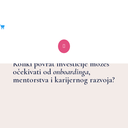
Onboarding programi,

mentorstvo i razvoj karijere
Koliki povrat investicije možeš
očekivati od
onboardinga
,
mentorstva i karijernog razvoja?