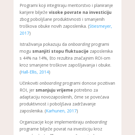
Programi koji integriraju mentorstvo i planiranje
karijere bilježe
visoke povrate na investiciju
zbog poboljšane produktivnosti i smanjenih
troškova obuke novih zaposlenika. (
Stiesmeyer,
2017
)
Istraživanja pokazuju da
onboarding
programi
mogu
smanjiti stopu fluktuacije
zaposlenika
s 44% na 14%, što rezultira značajnim ROI-om
kroz smanjene troškove zapošljavanja i obuke.
(
Hall-Ellis, 2014
)
Učinkoviti
onboarding
programi donose pozitivan
ROI, jer
smanjuju vrijeme
potrebno za
adaptaciju novozaposlenih, čime se povećava
produktivnost i poboljšava zadržavanje
zaposlenika. (
Karhunen, 2017
)
Organizacije koje implementiraju
onboarding
programe bilježe povrat na investiciju kroz