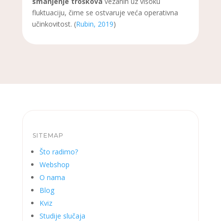
smanjenje troškova
vezanih uz visoku
fluktuaciju, čime se ostvaruje veća operativna
učinkovitost. (
Rubin, 2019
)
SITEMAP
Što radimo?
Webshop
O nama
Blog
Kviz
Studije slučaja