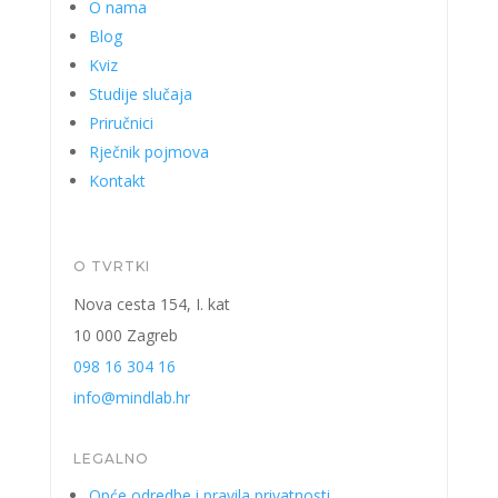
O nama
Blog
Kviz
Studije slučaja
Priručnici
Rječnik pojmova
Kontakt
O TVRTKI
Nova cesta 154, I. kat
10 000 Zagreb
098 16 304 16
info@mindlab.hr
LEGALNO
Opće odredbe i pravila privatnosti