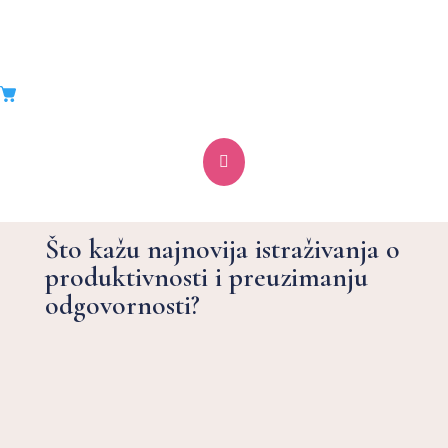
Povećanje produktivnosti

djelatnika i preuzimanje
odgovornosti
Što kažu najnovija istraživanja o
produktivnosti i preuzimanju
odgovornosti?