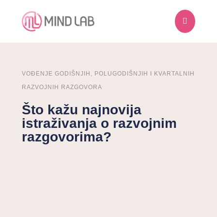

VOĐENJE GODIŠNJIH, POLUGODIŠNJIH I KVARTALNIH
RAZVOJNIH RAZGOVORA
Što kažu najnovija
istraživanja o razvojnim
razgovorima?