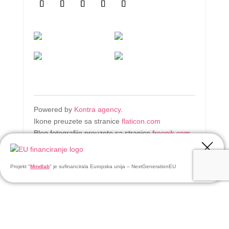
Powered by
Kontra agency
.
Ikone preuzete sa stranice
flaticon.com
Blog fotografije preuzete sa stranice
freepik.com
Projekt "
Mindlab
" je sufinancirala Europska unija – NextGenerationEU