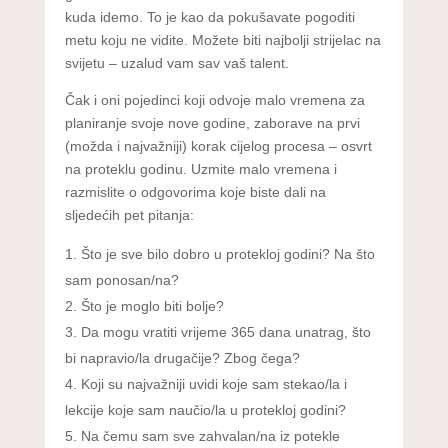
kuda idemo. To je kao da pokušavate pogoditi
metu koju ne vidite. Možete biti najbolji strijelac na
svijetu – uzalud vam sav vaš talent.
Čak i oni pojedinci koji odvoje malo vremena za
planiranje svoje nove godine, zaborave na prvi
(možda i najvažniji) korak cijelog procesa – osvrt
na proteklu godinu. Uzmite malo vremena i
razmislite o odgovorima koje biste dali na
sljedećih pet pitanja:
Što je sve bilo dobro u protekloj godini? Na što
sam ponosan/na?
Što je moglo biti bolje?
Da mogu vratiti vrijeme 365 dana unatrag, što
bi napravio/la drugačije? Zbog čega?
Koji su najvažniji uvidi koje sam stekao/la i
lekcije koje sam naučio/la u protekloj godini?
Na čemu sam sve zahvalan/na iz potekle