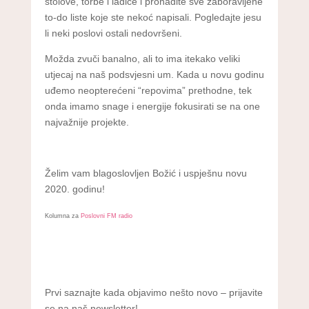
stolove, torbe i ladice i pronađite sve zaboravljene
to-do liste koje ste nekoć napisali. Pogledajte jesu
li neki poslovi ostali nedovršeni.
Možda zvuči banalno, ali to ima itekako veliki
utjecaj na naš podsvjesni um. Kada u novu godinu
uđemo neopterećeni “repovima” prethodne, tek
onda imamo snage i energije fokusirati se na one
najvažnije projekte.
Želim vam blagoslovljen Božić i uspješnu novu
2020. godinu!
Kolumna za
Poslovni FM radio
Prvi saznajte kada objavimo nešto novo – prijavite
se na naš newsletter!