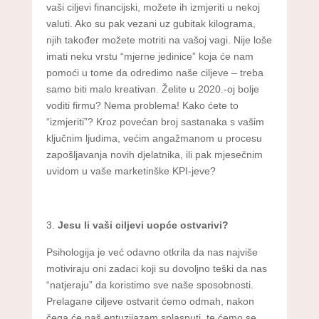
vaši ciljevi financijski, možete ih izmjeriti u nekoj
valuti. Ako su pak vezani uz gubitak kilograma,
njih također možete motriti na vašoj vagi. Nije loše
imati neku vrstu “mjerne jedinice” koja će nam
pomoći u tome da odredimo naše ciljeve – treba
samo biti malo kreativan. Želite u 2020.-oj bolje
voditi firmu? Nema problema! Kako ćete to
“izmjeriti”? Kroz povećan broj sastanaka s vašim
ključnim ljudima, većim angažmanom u procesu
zapošljavanja novih djelatnika, ili pak mjesečnim
uvidom u vaše marketinške KPI-jeve?
Jesu li vaši ciljevi uopće ostvarivi?
Psihologija je već odavno otkrila da nas najviše
motiviraju oni zadaci koji su dovoljno teški da nas
“natjeraju” da koristimo sve naše sposobnosti.
Prelagane ciljeve ostvarit ćemo odmah, nakon
čega će naš entuzijazam splasnuti, te ćemo se