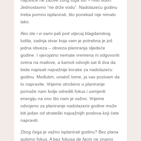
Jednostavno “ne drže vodu”. Nadolazeću godinu
treba pomno isplanirati, što ponekad nije nimalo
lako.
Ako ste i vi sami pali pod utjecaj blagdanskog
ludila, zadnja stvar koja vam je potrebna je još
jedna obveza – obveza planiranja sljedeće
godine. I vjerojatno nemate vremena ni odgovoriti
svima na mailove, a kamoli odvojiti sat ili dva da
biste napisali najvažnije korake za nadolazeću
godinu. Međutim, unatoč tome, ja vas pozivam da
to napravite. Vrijeme utrošeno u planiranje
pomaže nam bolje odrediti fokus i usmjeriti
energiju na ono što nam je važno. Vrijeme
odvojeno za planiranje nadolazeće godine može
biti jedan od strateški najvažnijih poslova koji ćete
napraviti.
Zbog čega je važno isplanirati godinu? Bez plana
gubimo fokus. A bez fokusa
de facto
ne znamo