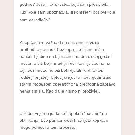
godine? Jesu li to iskustva koja sam proživio/la,
ljudi koje sam upoznao/la, ili konkretni poslovi koje
sam odradio/la?
Zbog čega je važno da napravimo reviziju
prethodne godine? Bez toga, ne bismo ništa
naučili. I jedino na taj način u nadolazećoj godini
možemo biti bolji, mudriji i učinkovitiji. Jedino na
taj način možemo biti bolji djelatnik, direktor,
roditelj, prijatelj. Uplovljavajući u novu godinu sa
starim
modusom operandi
ona prethodna zapravo
nema smisla. Kao da je nismo ni proživjeli.
U redu, vrijeme je da se napokon “bacimo” na
planiranje. Evo par konkretnih savjeta koji vam
mogu pomoći u tom procesu: