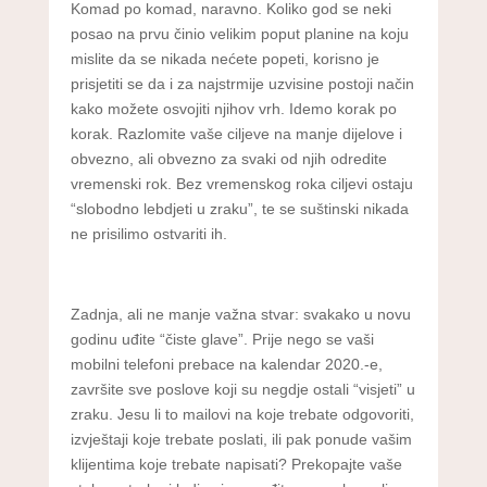
Komad po komad, naravno. Koliko god se neki
posao na prvu činio velikim poput planine na koju
mislite da se nikada nećete popeti, korisno je
prisjetiti se da i za najstrmije uzvisine postoji način
kako možete osvojiti njihov vrh. Idemo korak po
korak. Razlomite vaše ciljeve na manje dijelove i
obvezno, ali obvezno za svaki od njih odredite
vremenski rok. Bez vremenskog roka ciljevi ostaju
“slobodno lebdjeti u zraku”, te se suštinski nikada
ne prisilimo ostvariti ih.
Zadnja, ali ne manje važna stvar: svakako u novu
godinu uđite “čiste glave”. Prije nego se vaši
mobilni telefoni prebace na kalendar 2020.-e,
završite sve poslove koji su negdje ostali “visjeti” u
zraku. Jesu li to mailovi na koje trebate odgovoriti,
izvještaji koje trebate poslati, ili pak ponude vašim
klijentima koje trebate napisati? Prekopajte vaše