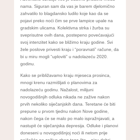
nama. Siguran sam da vas je barem djelomično
zahvatilo to blagdansko ludilo koje kao da se
pojavi preko noći čim se prve lampice upale na
gradskim ulicama. Kolektivna strka i žurba su
sveprisutne ovih dana, postepeno povećavajući
svoj intenzitet kako se bližimo kraju godine. Svi
žele poslove privesti kraju i “poravnati” račune, da
bi u miru mogli “uploviti” u nadolazeću 2020.
godinu.
Kako se približavamo kraju mjeseca prosinca,
mnogi krenu razmišljati o planovima za
nadolazeću godinu. Nažalost, milijuni
novogodišnjih odluka nikada ne zažive nakon
prvih nekoliko siječanjskih dana. Teretane će biti
prepune u prvom tjednu nakon Nove godine,
nakon čega će se malo po malo ispražnjavati, a
nastupit će siječanjska depresija. Odluke i planovi
doneseni u novogodišnjoj noći ili netom prije
najčešće ne zažive zbog toga što – nisu dobri.