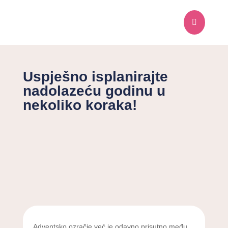

Uspješno isplanirajte
nadolazeću godinu u
nekoliko koraka!
Adventsko ozračje već je odavno prisutno među