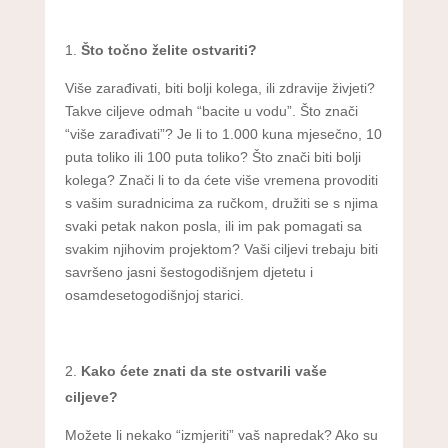
Što točno želite ostvariti?
Više zarađivati, biti bolji kolega, ili zdravije živjeti?
Takve ciljeve odmah “bacite u vodu”. Što znači
“više zarađivati”? Je li to 1.000 kuna mjesečno, 10
puta toliko ili 100 puta toliko? Što znači biti bolji
kolega? Znači li to da ćete više vremena provoditi
s vašim suradnicima za ručkom, družiti se s njima
svaki petak nakon posla, ili im pak pomagati sa
svakim njihovim projektom? Vaši ciljevi trebaju biti
savršeno jasni šestogodišnjem djetetu i
osamdesetogodišnjoj starici.
Kako ćete znati da ste ostvarili vaše
ciljeve?
Možete li nekako “izmjeriti” vaš napredak? Ako su