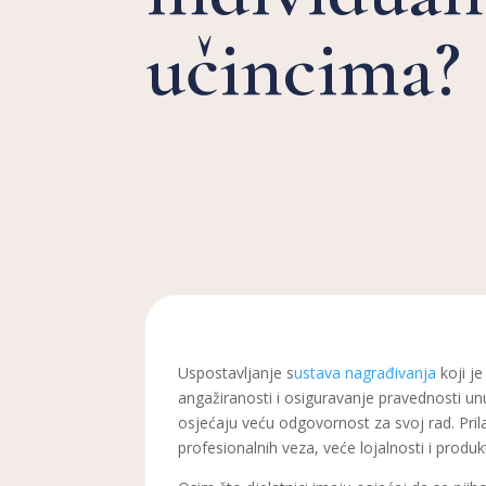
učincima?
Uspostavljanje s
ustava nagrađivanja
koji je
angažiranosti i osiguravanje pravednosti unu
osjećaju veću odgovornost za svoj rad. Pri
profesionalnih veza, veće lojalnosti i produk