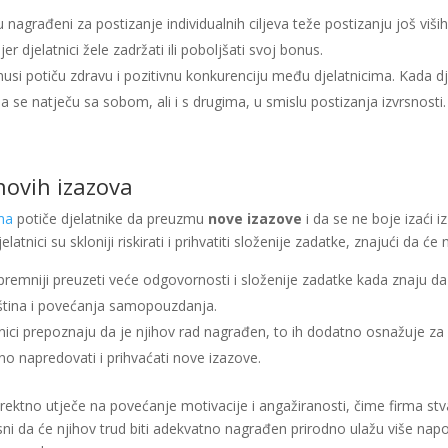
 su nagrađeni za postizanje individualnih ciljeva teže postizanju još vi
r djelatnici žele zadržati ili poboljšati svoj bonus.
nusi potiču zdravu i pozitivnu konkurenciju među djelatnicima. Kada d
 se natječu sa sobom, ali i s drugima, u smislu postizanja izvrsnosti.
novih izazova
ima
potiče djelatnike da preuzmu
nove izazove
i da se ne boje izaći 
ici su skloniji riskirati i prihvatiti složenije zadatke, znajući da će n
 spremniji preuzeti veće odgovornosti i složenije zadatke kada znaju da 
eština i povećanja samopouzdanja.
tnici prepoznaju da je njihov rad nagrađen, to ih dodatno osnažuje z
alno napredovati i prihvaćati nove izazove.
rektno utječe na povećanje motivacije i angažiranosti, čime firma stva
jesni da će njihov trud biti adekvatno nagrađen prirodno ulažu više nap