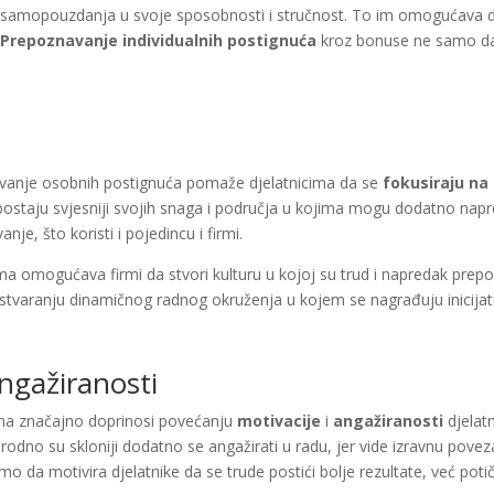
aj samopouzdanja u svoje sposobnosti i stručnost. To im omogućava 
.
Prepoznavanje individualnih postignuća
kroz bonuse ne samo da 
anje osobnih postignuća pomaže djelatnicima da se
fokusiraju na 
ostaju svjesniji svojih snaga i područja u kojima mogu dodatno napr
je, što koristi i pojedincu i firmi.
a omogućava firmi da stvori kulturu u kojoj su trud i napredak prepo
stvaranju dinamičnog radnog okruženja u kojem se nagrađuju inicijati
angažiranosti
ima značajno doprinosi povećanju
motivacije
i
angažiranosti
djelatn
rirodno su skloniji dodatno se angažirati u radu, jer vide izravnu po
o da motivira djelatnike da se trude postići bolje rezultate, već pot