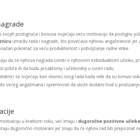
nagrade
u svojih postignuća i bonusa osjećaju veću motivaciju da postignu još 
znicu
između rada i nagrade, što povećava njihovu angažiranost jer z
nažan pokretač za veću produktivnost i poboljšanje radne etike.
 znaju da će njihova nagrada ovisiti o njihovom individualnom učinku,
i potiče ih da budu proaktivniji i učinkovitiji u svom radu.
jelatnici se osjećaju kao vlasnici svog rada kada vide da su bonusi u
 do većeg angažmana i spremnosti da ulože dodatni trud u postizanje 
acije
motivaciju u kratkom roku, već imaju i
dugoročne pozitivne učink
staju dugoročno motivirani jer znaju da će njihov rad biti prepoznat