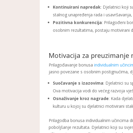
Kontinuirani napredak
: Djelatnici koji
stalnog unapređenja rada i usavršavanja, je
Pozitivna konkurencija
: Prilagođeni bo
osobnim rezultatima, postaju motivirani da
Motivacija za preuzimanje 
Prilagođavanje bonusa
individualnim učinc
jasno povezane s osobnim postignućima, djelatn
Suočavanje s izazovima
: Djelatnici su
Ova motivacija vodi do većeg razvoja vj
Osnaživanje kroz nagrade
: Kada djela
kulturu u kojoj su djelatnici motivirani st
Prilagodba bonusa individualnim učincima di
poboljšanje rezultata. Djelatnici koji su sv