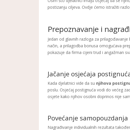
Osim što djelatnici imaju osjećaj da se njiho
postizanju ciljeva. Ovdje ćemo istražiti ra
Prepoznavanje i nagrađ
Jedan od glavnih razloga za prilagođavanje
način, a prilagodba bonusa omogućava prepo
pokazuje da firma cijeni trud i angažman s
Jačanje osjećaja postignuć
Kada djelatnici vide da su
njihova postign
poslu. Osjećaj postignuća vodi do većeg za
osjete kako njihov osobni doprinos nije sa
Povećanje samopouzdanja
Nagrađivanje individualnih rezultata takođe