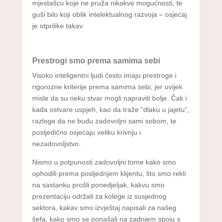
mjestašcu koje ne pruža nikakve mogućnosti, te
guši bilo koji oblik intelektualnog razvoja – osjećaj
je otprilike takav.
Prestrogi smo prema samima sebi
Visoko inteligentni ljudi često imaju prestroge i
rigorozne kriterije prema samima sebi, jer uvijek
misle da su neku stvar mogli napraviti bolje. Čak i
kada ostvare uspjeh, kao da traže “dlaku u jajetu”,
razloge da ne budu zadovoljni sami sobom, te
posljedično osjećaju veliku krivnju i
nezadovoljstvo.
Nismo u potpunosti zadovoljni tome kako smo
ophodili prema posljednjem klijentu, što smo rekli
na sastanku prošli ponedjeljak, kakvu smo
prezentaciju održali za kolege iz susjednog
sektora, kakav smo izvještaj napisali za našeg
šefa, kako smo se ponašali na zadnjem spoju s