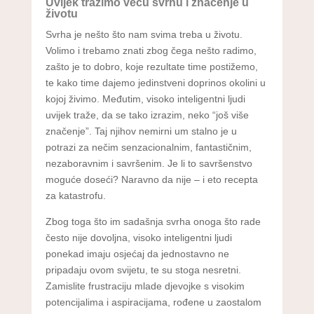
Uvijek tražimo veću svrhu i značenje u
životu
Svrha je nešto što nam svima treba u životu.
Volimo i trebamo znati zbog čega nešto radimo,
zašto je to dobro, koje rezultate time postižemo,
te kako time dajemo jedinstveni doprinos okolini u
kojoj živimo. Međutim, visoko inteligentni ljudi
uvijek traže, da se tako izrazim, neko “još više
značenje”. Taj njihov nemirni um stalno je u
potrazi za nečim senzacionalnim, fantastičnim,
nezaboravnim i savršenim. Je li to savršenstvo
moguće doseći? Naravno da nije – i eto recepta
za katastrofu.
Zbog toga što im sadašnja svrha onoga što rade
često nije dovoljna, visoko inteligentni ljudi
ponekad imaju osjećaj da jednostavno ne
pripadaju ovom svijetu, te su stoga nesretni.
Zamislite frustraciju mlade djevojke s visokim
potencijalima i aspiracijama, rođene u zaostalom