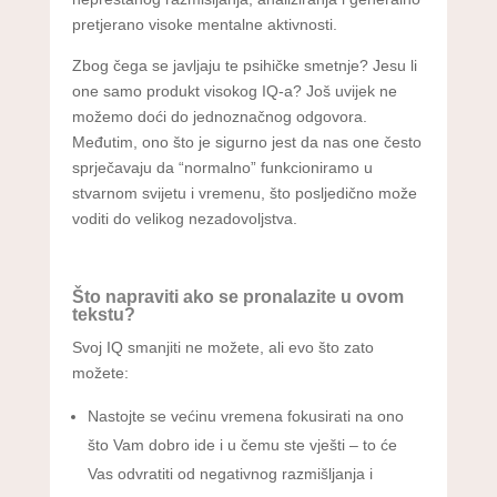
pretjerano visoke mentalne aktivnosti.
Zbog čega se javljaju te psihičke smetnje? Jesu li
one samo produkt visokog IQ-a? Još uvijek ne
možemo doći do jednoznačnog odgovora.
Međutim, ono što je sigurno jest da nas one često
sprječavaju da “normalno” funkcioniramo u
stvarnom svijetu i vremenu, što posljedično može
voditi do velikog nezadovoljstva.
Što napraviti ako se pronalazite u ovom
tekstu?
Svoj IQ smanjiti ne možete, ali evo što zato
možete:
Nastojte se većinu vremena fokusirati na ono
što Vam dobro ide i u čemu ste vješti – to će
Vas odvratiti od negativnog razmišljanja i