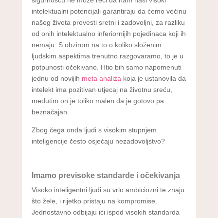
intelektualni potencijali garantiraju da ćemo većinu
našeg života provesti sretni i zadovoljni, za razliku
od onih intelektualno inferiornijih pojedinaca koji ih
nemaju. S obzirom na to o koliko složenim
ljudskim aspektima trenutno razgovaramo, to je u
potpunosti očekivano. Htio bih samo napomenuti
jednu od novijih
meta analiza
koja je ustanovila da
intelekt ima pozitivan utjecaj na životnu sreću,
međutim on je toliko malen da je gotovo pa
beznačajan.
Zbog čega onda ljudi s visokim stupnjem
inteligencije često osjećaju nezadovoljstvo?
Imamo previsoke standarde i očekivanja
Visoko inteligentni ljudi su vrlo ambiciozni te znaju
što žele, i rijetko pristaju na kompromise.
Jednostavno odbijaju ići ispod visokih standarda