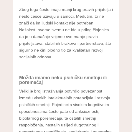
Zbog toga često imaju manji krug pravih prijatelja i
nešto češće uživaju u samoći. Međutim, to ne
znači da im ljudski kontakt nije potreban!
Nažalost, ovome svemu ne ide u prilog činjenica
da je u današnje vrijeme sve manje pravih
prijateljstava, stabilnih brakova i partnerstava, što
sigurno ne čini plodno tlo za kvalitetan razvoj
socijalnih odnosa.
Možda imamo neku psihičku smetnju ili
poremećaj
Veliki je broj istraživanja potvrdio povezanost
između visokih intelektualnih potencijala i razvoja
psihičkih smetnji. Pojedinci s visokim kognitivnim
sposobnostima često pate od anksioznosti,
bipolarnog poremećaja, te ostalih smetnji
raspoloženja, nastalih uslijed dugotrajnog i
neprestanog razmišljanja, analiziranja i generalno