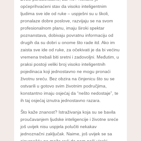
općeprihvaćeni stav da visoko inteligentnim
ljudima sve ide od ruke – uspješni su u školi,
pronalaze dobre poslove, razvijaju se na svom
profesionalnom planu, imaju široki spektar
poznanstava, dobivaju povratnu informaciju od
drugih da su dobri u onome što rade itd. Ako im
zaista sve ide od ruke, za očekivati je da bi većinu
vremena trebali biti sretni i zadovoljni. Međutim, u
praksi postoji veliki broj visoko inteligentnih
pojedinaca koji jednostavno ne mogu pronaći
životnu sreću. Bez obzira na činjenicu što su se
ostvarili u gotovo svim životnim područjima,
konstantno imaju osjećaj da “nešto nedostaje”, te
ih taj osjećaj iznutra jednostavno razara.
Što kaže znanost? Istraživanja koja su se bavila
proučavanjem ljudske inteligencije i životne sreće
još uvijek nisu uspjela polučiti nekakav
jednoznačni zaključak. Naime, još uvijek se sa
sigurnošću ne može reći da nam naši visoki