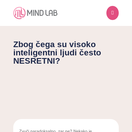

Zbog čega su visoko
inteligentni ljudi često
NESRETNI?
Zvuči paradoksalno, zar ne? Nekako je