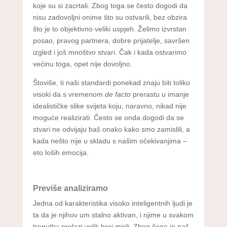
koje su si zacrtali. Zbog toga se često dogodi da
nisu zadovoljni onime što su ostvarili, bez obzira
što je to objektivno veliki uspjeh. Želimo izvrstan
posao, pravog partnera, dobre prijatelje, savršen
izgled i još mnoštvo stvari. Čak i kada ostvarimo
većinu toga, opet nije dovoljno.
Štoviše, ti naši standardi ponekad znaju biti toliko
visoki da s vremenom
de facto
prerastu u imanje
idealističke slike svijeta koju, naravno, nikad nije
moguće realizirati. Često se onda dogodi da se
stvari ne odvijaju baš onako kako smo zamislili, a
kada nešto nije u skladu s našim očekivanjima –
eto loših emocija.
Previše analiziramo
Jedna od karakteristika visoko inteligentnih ljudi je
ta da je njihov um stalno aktivan, i njime u svakom
trenutku prolazi velik broj misli. Zbog čega je naš