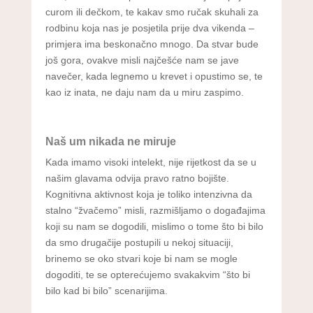
curom ili dečkom, te kakav smo ručak skuhali za
rodbinu koja nas je posjetila prije dva vikenda –
primjera ima beskonačno mnogo. Da stvar bude
još gora, ovakve misli najčešće nam se jave
navečer, kada legnemo u krevet i opustimo se, te
kao iz inata, ne daju nam da u miru zaspimo.
Naš um nikada ne miruje
Kada imamo visoki intelekt, nije rijetkost da se u
našim glavama odvija pravo ratno bojište.
Kognitivna aktivnost koja je toliko intenzivna da
stalno “žvačemo” misli, razmišljamo o događajima
koji su nam se dogodili, mislimo o tome što bi bilo
da smo drugačije postupili u nekoj situaciji,
brinemo se oko stvari koje bi nam se mogle
dogoditi, te se opterećujemo svakakvim “što bi
bilo kad bi bilo” scenarijima.