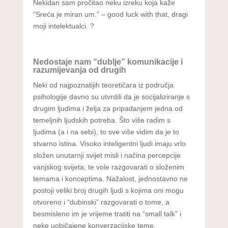
Nekidan sam pročitao neku izreku koja kaže
“Sreća je miran um.” – good luck with that, dragi
moji intelektualci. ?
Nedostaje nam “dublje” komunikacije i
razumijevanja od drugih
Neki od najpoznatijih teoretičara iz područja
psihologije davno su utvrdili da je socijaliziranje s
drugim ljudima i želja za pripadanjem jedna od
temeljnih ljudskih potreba. Što više radim s
ljudima (a i na sebi), to sve više vidim da je to
stvarno istina. Visoko inteligentni ljudi imaju vrlo
složen unutarnji svijet misli i načina percepcije
vanjskog svijeta, te vole razgovarati o složenim
temama i konceptima. Nažalost, jednostavno ne
postoji veliki broj drugih ljudi s kojima oni mogu
otvoreno i “dubinski” razgovarati o tome, a
besmisleno im je vrijeme tratiti na “small talk” i
neke uobičajene konverzacijske teme.