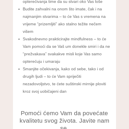
opterećivanja time da su stvari oko Vas loše
Budite zahvalni na onom što imate, čak i na
najmanjim stvarima – to će Vas s vremena na
vrijeme “prizemljiti” ako stalno težite nečem
višem
Svakodnevno prakticirajte mindfulness – to će
Vam pomoći da se Vaš um donekle smiri i da ne
“prežvakava” svakakve misli koje Vas samo
opterećuju i umaraju
Smanjite očekivanja, kako od sebe, tako i od
drugih ljudi – to će Vam spriječiti
nezadovoljstvo, te ćete suštinski mirnije ploviti
kroz svoj uobičajeni dan
Pomoći ćemo Vam da povećate
kvalitetu svog života. Javite nam
se.