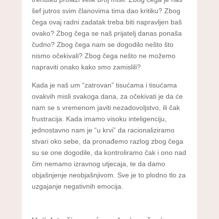
šef jutros svim članovima tima dao kritiku? Zbog
čega ovaj radni zadatak treba biti napravljen baš
ovako? Zbog čega se naš prijatelj danas ponaša
čudno? Zbog čega nam se dogodilo nešto što
nismo očekivali? Zbog čega nešto ne možemo
napraviti onako kako smo zamislili?
Kada je naš um “zatrovan” tisućama i tisućama
ovakvih misli svakoga dana, za očekivati je da će
nam se s vremenom javiti nezadovoljstvo, ili čak
frustracija. Kada imamo visoku inteligenciju,
jednostavno nam je “u krvi” da racionaliziramo
stvari oko sebe, da pronađemo razlog zbog čega
su se one dogodile, da kontroliramo čak i ono nad
čim nemamo izravnog utjecaja, te da damo
objašnjenje neobjašnjivom. Sve je to plodno tlo za
uzgajanje negativnih emocija.