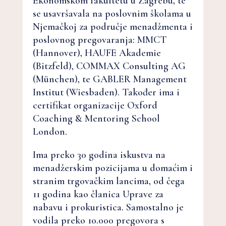
Ekonomskom fakultetu u Zagrebu, te
se usavršavala na poslovnim školama u
Njemačkoj za područje menadžmenta i
poslovnog pregovaranja: MMCT
(Hannover), HAUFE Akademie
(Bitzfeld), COMMAX Consulting AG
(München), te GABLER Management
Institut (Wiesbaden). Također ima i
certifikat organizacije Oxford
Coaching & Mentoring School
London.
Ima preko 30 godina iskustva na
menadžerskim pozicijama u domaćim i
stranim trgovačkim lancima, od čega
11 godina kao članica Uprave za
nabavu i prokuristica. Samostalno je
vodila preko 10.000 pregovora s