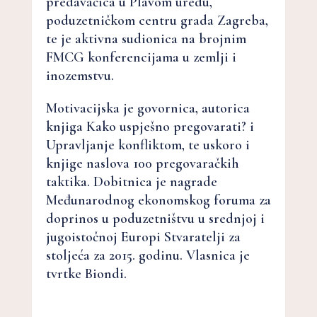
predavačica u Plavom uredu,
poduzetničkom centru grada Zagreba,
te je aktivna sudionica na brojnim
FMCG konferencijama u zemlji i
inozemstvu.
Motivacijska je govornica, autorica
knjiga Kako uspješno pregovarati? i
Upravljanje konfliktom, te uskoro i
knjige naslova 100 pregovaračkih
taktika. Dobitnica je nagrade
Međunarodnog ekonomskog foruma za
doprinos u poduzetništvu u srednjoj i
jugoistočnoj Europi Stvaratelji za
stoljeća za 2015. godinu. Vlasnica je
tvrtke Biondi.