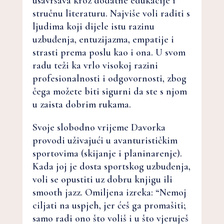
usavršava kroz dodatne edukacije i
stručnu literaturu. Najviše voli raditi s
ljudima koji dijele istu razinu
uzbuđenja, entuzijazma, empatije i
strasti prema poslu kao i ona. U svom
radu teži ka vrlo visokoj razini
profesionalnosti i odgovornosti, zbog
čega možete biti sigurni da ste s njom
u zaista dobrim rukama.
Svoje slobodno vrijeme Davorka
provodi uživajući u avanturističkim
sportovima (skijanje i planinarenje).
Kada joj je dosta sportskog uzbuđenja,
voli se opustiti uz dobru knjigu ili
smooth jazz. Omiljena izreka: “Nemoj
ciljati na uspjeh, jer ćeš ga promašiti;
samo radi ono što voliš i u što vjeruješ