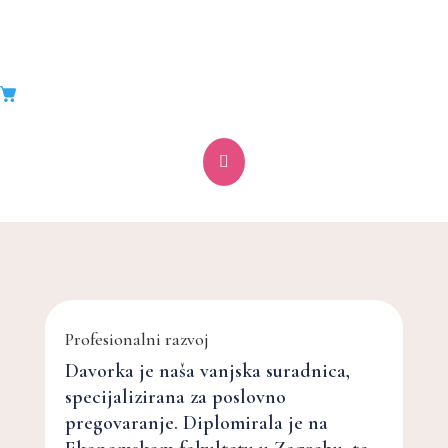

Davorka Biondić Vince
Profesionalni razvoj
Davorka je naša vanjska suradnica,
specijalizirana za poslovno
pregovaranje. Diplomirala je na