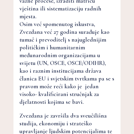
važne procese, izraditi matricu
vještina ili sistematizaciju radnih
mjesta.
Osim već spomenutog iskustva,
Zvezdana već 27 godina surađuje kao
tumač i prevoditelj s najuglednijim
političkim i humanitarnim
međunarodnim organizacijama u
svijetu (UN, OSCE, OSCE/ODIHR),
kao i raznim institucijama država
članica EU i svjetskim tvrtkama pa se s
pravom može reći kako je jedan
visoko- kvalificirani stručnjak za
djelatnosti kojima se bavi.
Zvezdana je završila dva sveučilišna
studija, ekonomiju i strateško
upravljanje ljudskim potencijalima te