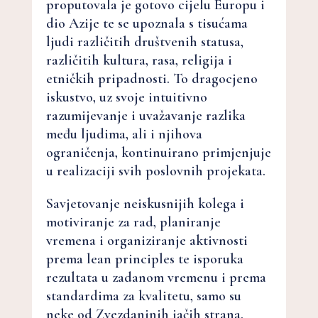
proputovala je gotovo cijelu Europu i
dio Azije te se upoznala s tisućama
ljudi različitih društvenih statusa,
različitih kultura, rasa, religija i
etničkih pripadnosti. To dragocjeno
iskustvo, uz svoje intuitivno
razumijevanje i uvažavanje razlika
među ljudima, ali i njihova
ograničenja, kontinuirano primjenjuje
u realizaciji svih poslovnih projekata.
Savjetovanje neiskusnijih kolega i
motiviranje za rad, planiranje
vremena i organiziranje aktivnosti
prema lean principles te isporuka
rezultata u zadanom vremenu i prema
standardima za kvalitetu, samo su
neke od Zvezdaninih jačih strana.