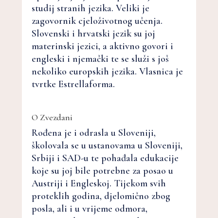
studij stranih jezika. Veliki je
zagovornik cjeloživotnog učenja.
Slovenski i hrvatski jezik su joj
materinski jezici, a aktivno govori i
engleski i njemački te se služi s još
nekoliko europskih jezika. Vlasnica je
tvrtke Estrellaforma.
O Zvezdani
Rođena je i odrasla u Sloveniji,
školovala se u ustanovama u Sloveniji,
Srbiji i SAD-u te pohađala edukacije
koje su joj bile potrebne za posao u
Austriji i Engleskoj. Tijekom svih
proteklih godina, djelomično zbog
posla, ali i u vrijeme odmora,