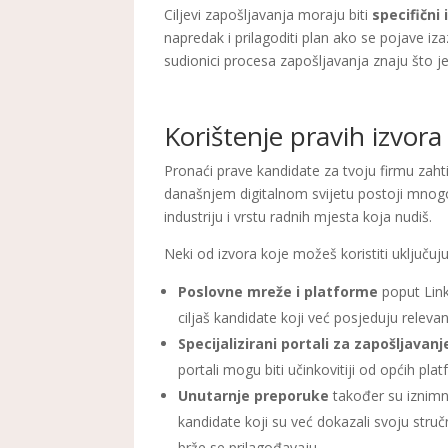
Ciljevi zapošljavanja moraju biti
specifični i
napredak i prilagoditi plan ako se pojave iza
sudionici procesa zapošljavanja znaju što je 
Korištenje pravih izvora
Pronaći prave kandidate za tvoju firmu zaht
današnjem digitalnom svijetu postoji mnogo k
industriju i vrstu radnih mjesta koja nudiš.
Neki od izvora koje možeš koristiti uključuju
Poslovne mreže i platforme
poput Link
ciljaš kandidate koji već posjeduju relevan
Specijalizirani portali za zapošljavanj
portali mogu biti učinkovitiji od općih platf
Unutarnje preporuke
također su iznimno
kandidate koji su već dokazali svoju struč
brže se prilagođavaju.