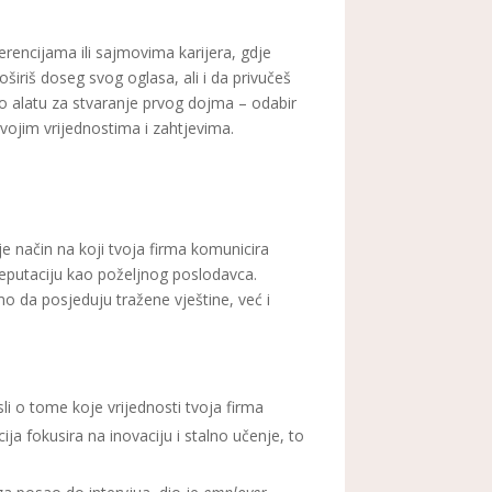
rencijama ili sajmovima karijera, gdje
oširiš doseg svog oglasa, ali i da privučeš
 o alatu za stvaranje prvog dojma – odabir
 tvojim vrijednostima i zahtjevima.
je način na koji tvoja firma komunicira
u reputaciju kao poželjnog poslodavca.
amo da posjeduju tražene vještine, već i
li o tome koje vrijednosti tvoja firma
ja fokusira na inovaciju i stalno učenje, to