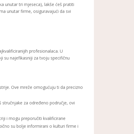
jaka unutar tri mjeseca), lakše ćeš pratiti
ima unutar firme, osiguravajući da svi
kvalificiranijih profesionalaca. U
 su najefikasniji za tvoju specifičnu
strije. Ove mreže omogućuju ti da precizno
žiš stručnjake za određeno područje, ovi
ji i mogu preporučiti kvalificirane
čno su bolje informirani o kulturi firme i