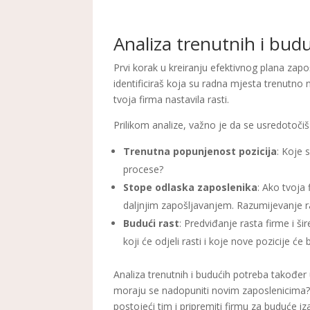
Analiza trenutnih i bud
Prvi korak u kreiranju efektivnog plana zapo
identificiraš koja su radna mjesta trenutno n
tvoja firma nastavila rasti.
Prilikom analize, važno je da se usredotočiš
Trenutna popunjenost pozicija
: Koje 
procese?
Stope odlaska zaposlenika
: Ako tvoja 
daljnjim zapošljavanjem. Razumijevanje ra
Budući rast
: Predviđanje rasta firme i ši
koji će odjeli rasti i koje nove pozicije će 
Analiza trenutnih i budućih potreba također
moraju se nadopuniti novim zaposlenicima? 
postojeći tim i pripremiti firmu za buduće iz