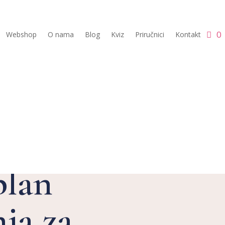
0
Webshop
O nama
Blog
Kviz
Priručnici
Kontakt
ati
plan
nja za