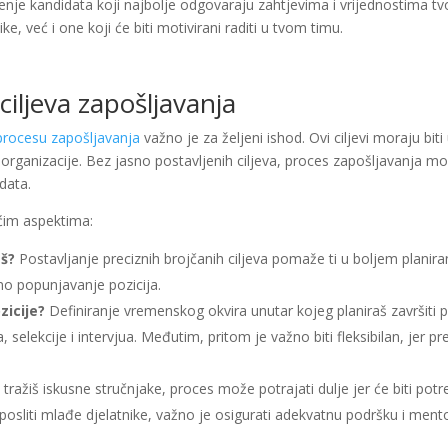
aženje kandidata koji najbolje odgovaraju zahtjevima i vrijednostima 
, već i one koji će biti motivirani raditi u tvom timu.
 ciljeva zapošljavanja
procesu zapošljavanja
važno je za željeni ishod. Ovi ciljevi moraju bi
organizacije. Bez jasno postavljenih ciljeva, proces zapošljavanja mož
data.
dećim aspektima:
aš?
Postavljanje preciznih brojčanih ciljeva pomaže ti u boljem planira
no popunjavanje pozicija.
zicije?
Definiranje vremenskog okvira unutar kojeg planiraš završiti
, selekcije i intervjua. Međutim, pritom je važno biti fleksibilan, jer
tražiš iskusne stručnjake, proces može potrajati dulje jer će biti po
posliti mlađe djelatnike, važno je osigurati adekvatnu podršku i mentor