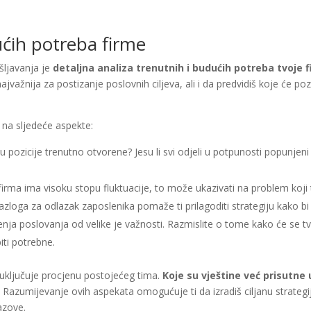
ućih potreba firme
šljavanja je
detaljna analiza trenutnih i budućih potreba tvoje 
ajvažnija za postizanje poslovnih ciljeva, ali i da predvidiš koje će po
 na sljedeće aspekte:
su pozicije trenutno otvorene? Jesu li svi odjeli u potpunosti popunjeni
firma ima visoku stopu fluktuacije, to može ukazivati na problem koji t
zloga za odlazak zaposlenika pomaže ti prilagoditi strategiju kako bi
renja poslovanja od velike je važnosti. Razmislite o tome kako će se tv
biti potrebne.
 uključuje procjenu postojećeg tima.
Koje su vještine već prisutne u
Razumijevanje ovih aspekata omogućuje ti da izradiš ciljanu strategi
azove.