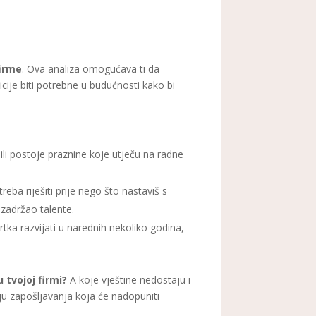
firme
. Ova analiza omogućava ti da
zicije biti potrebne u budućnosti kako bi
 ili postoje praznine koje utječu na radne
reba riješiti prije nego što nastaviš s
 zadržao talente.
rtka razvijati u narednih nekoliko godina,
 tvojoj firmi?
A koje vještine nedostaju i
ju zapošljavanja koja će nadopuniti