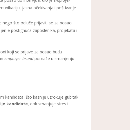
za posao do intervjua, dio je
employer
omunikaciju, jasna očekivanja i poštivanje
ije nego što odluče prijaviti se za posao.
ljenje postignuća zaposlenika, projekata i
oni koji se prijave za posao budu
žan
employer brand
pomaže u smanjenju
om kandidata, što kasnije uzrokuje gubitak
nije kandidate
, dok smanjuje stres i