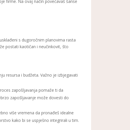
tvoje firme. Na ovaj način povećavaš šanse
ti usklađeni s dugoročnim planovima rasta
e postati kaotičan i neučinkovit, što
nju resursa i budžeta. Važno je izbjegavati
 proces zapošljavanja pomaže ti da
 prebrzo zapošljavanje može dovesti do
trebno više vremena da pronađeš idealne
stvo kako bi se uspješno integrirali u tim.