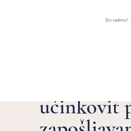
Što radimo?
Kako kreir
učinkovit 
zapošljava