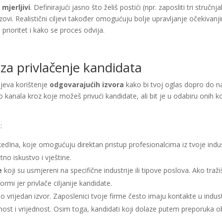
 mjerljivi
. Definirajući jasno što želiš postići (npr. zaposliti tri stručn
zovi. Realistični ciljevi također omogućuju bolje upravljanje očekivanj
prioritet i kako se proces odvija.
 za privlačenje kandidata
ijeva korištenje
odgovarajućih izvora
kako bi tvoj oglas dopro do naj
anala kroz koje možeš privući kandidate, ali bit je u odabiru onih koji
:
edIna, koje omogućuju direktan pristup profesionalcima iz tvoje indu
tno iskustvo i vještine.
e
koji su usmjereni na specifične industrije ili tipove poslova. Ako tra
ormi jer privlače ciljanije kandidate.
 vrijedan izvor. Zaposlenici tvoje firme često imaju kontakte u industri
nost i vrijednost. Osim toga, kandidati koji dolaze putem preporuka obi