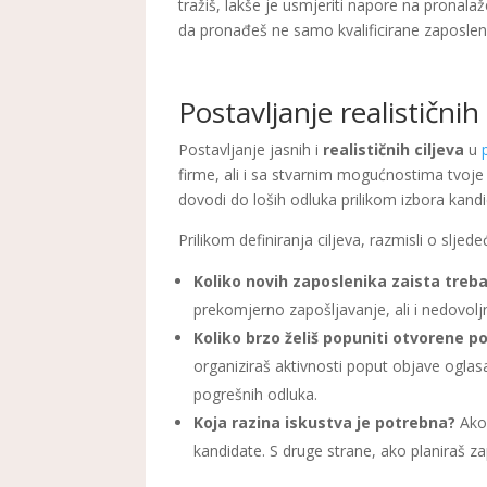
tražiš, lakše je usmjeriti napore na pronal
da pronađeš ne samo kvalificirane zaposlenike
Postavljanje realističnih
Postavljanje jasnih i
realističnih ciljeva
u
firme, ali i sa stvarnim mogućnostima tvoje 
dovodi do loših odluka prilikom izbora kandi
Prilikom definiranja ciljeva, razmisli o slje
Koliko novih zaposlenika zaista treb
prekomjerno zapošljavanje, ali i nedovolj
Koliko brzo želiš popuniti otvorene po
organiziraš aktivnosti poput objave oglasa
pogrešnih odluka.
Koja razina iskustva je potrebna?
Ako 
kandidate. S druge strane, ako planiraš za