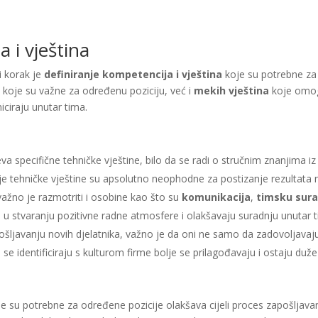
 i vještina
i korak je
definiranje kompetencija i vještina
koje su potrebne za 
a koje su važne za određenu poziciju, već i
mekih vještina
koje omog
iciraju unutar tima.
jeva specifične tehničke vještine, bilo da se radi o stručnim znanjima i
oje tehničke vještine su apsolutno neophodne za postizanje rezultata na
 važno je razmotriti i osobine kao što su
komunikacija
,
timsku sura
gu u stvaranju pozitivne radne atmosfere i olakšavaju suradnju unutar 
pošljavanju novih djelatnika, važno je da oni ne samo da zadovoljavaju t
 se identificiraju s kulturom firme bolje se prilagođavaju i ostaju duže
oje su potrebne za određene pozicije olakšava cijeli proces zapošljav