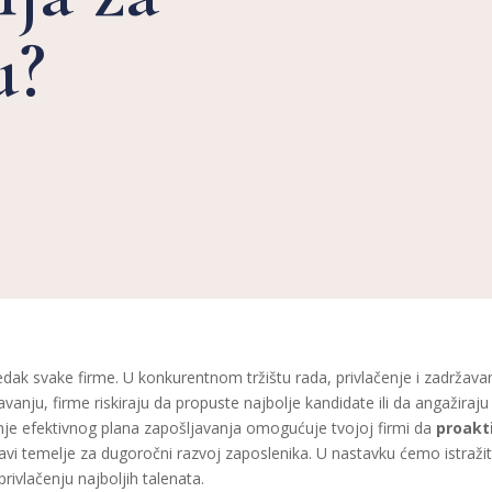
u?
edak svake firme. U konkurentnom tržištu rada, privlačenje i zadržavan
anju, firme riskiraju da propuste najbolje kandidate ili da angažiraju lj
nje efektivnog plana zapošljavanja omogućuje tvojoj firmi da
proakt
avi temelje za dugoročni razvoj zaposlenika. U nastavku ćemo istražit
privlačenju najboljih talenata.