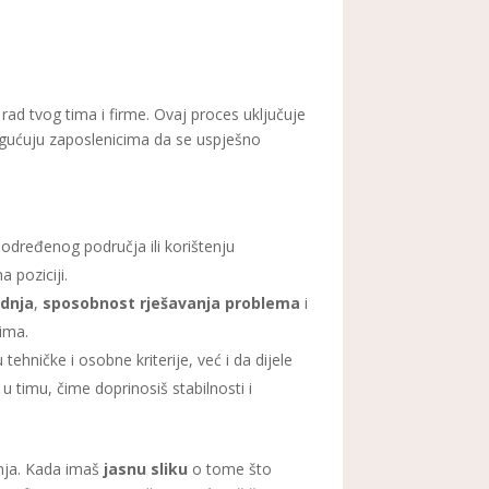
rad tvog tima i firme. Ovaj proces uključuje
ućuju zaposlenicima da se uspješno
z određenog područja ili korištenju
 poziciji.
dnja
,
sposobnost rješavanja problema
i
tima.
ehničke i osobne kriterije, već i da dijele
 u timu, čime doprinosiš stabilnosti i
anja. Kada imaš
jasnu sliku
o tome što