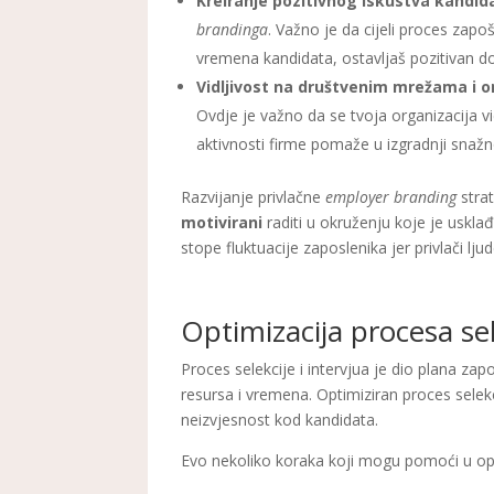
Kreiranje pozitivnog iskustva kandid
brandinga
. Važno je da cijeli proces zap
vremena kandidata, ostavljaš pozitivan doj
Vidljivost na društvenim mrežama i 
Ovdje je važno da se tvoja organizacija v
aktivnosti firme pomaže u izgradnji sna
Razvijanje privlačne
employer branding
strat
motivirani
raditi u okruženju koje je uskl
stope fluktuacije zaposlenika jer privlači ljud
Optimizacija procesa sel
Proces selekcije i intervjua je dio plana z
resursa i vremena. Optimiziran proces selek
neizvjesnost kod kandidata.
Evo nekoliko koraka koji mogu pomoći u opt