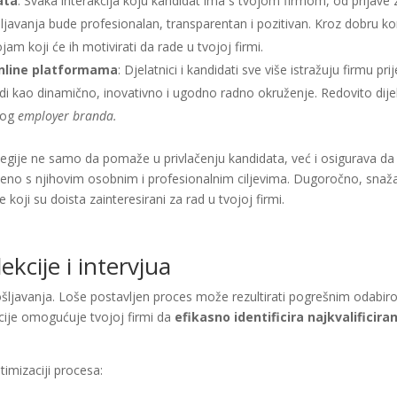
ata
: Svaka interakcija koju kandidat ima s tvojom firmom, od prijave 
ošljavanja bude profesionalan, transparentan i pozitivan. Kroz dobru k
am koji će ih motivirati da rade u tvojoj firmi.
online platformama
: Djelatnici i kandidati sve više istražuju firmu pr
idi kao dinamično, inovativno i ugodno radno okruženje. Redovito dije
žnog
employer branda.
egije ne samo da pomaže u privlačenju kandidata, već i osigurava da 
ađeno s njihovim osobnim i profesionalnim ciljevima. Dugoročno, sna
e koji su doista zainteresirani za rad u tvojoj firmi.
ekcije i intervjua
apošljavanja. Loše postavljen proces može rezultirati pogrešnim odabir
cije omogućuje tvojoj firmi da
efikasno identificira najkvalificira
imizaciji procesa: