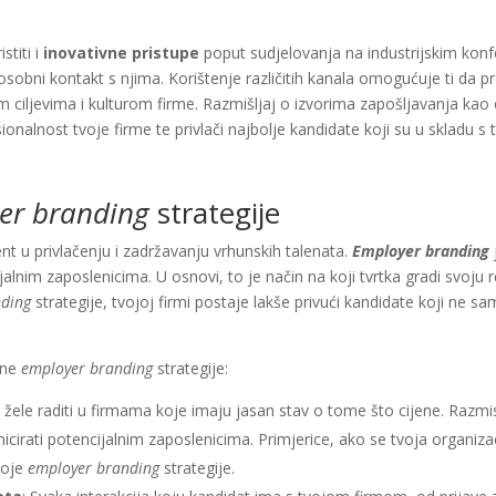
stiti i
inovativne pristupe
poput sudjelovanja na industrijskim konfe
osobni kontakt s njima. Korištenje različitih kanala omogućuje ti da pr
im ciljevima i kulturom firme. Razmišljaj o izvorima zapošljavanja kao
ionalnost tvoje firme te privlači najbolje kandidate koji su u skladu s
er branding
strategije
nt u privlačenju i zadržavanju vrhunskih talenata.
Employer branding
cijalnim zaposlenicima. U osnovi, to je način na koji tvrtka gradi svoj
nding
strategije, tvojoj firmi postaje lakše privući kandidate koji ne s
šne
employer branding
strategije:
i žele raditi u firmama koje imaju jasan stav o tome što cijene. Razmis
cirati potencijalnim zaposlenicima. Primjerice, ako se tvoja organizaci
tvoje
employer branding
strategije.