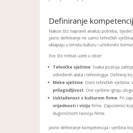
Definiranje kompetencija
Nakon što napraviš analizu potreba, sljedeć
jasno definiranje ne samo tehničkih vještin
uklapaju u timsku kulturu i učinkovito komun
Evo što trebaš uzeti u obzir:
Tehničke vještine
: Svaka pozicija zahti
određenih alata i tehnologija. Definiraj k
Meke vještine
: Osim tehničkih vještina,
prilagodljivost
. Ove vještine igraju ulo
Usklađenost s kulturom firme
: Pri za
vrijednosti i viziju
firme. Zaposlenici koji
dugoročnom razvoju firme.
Jasno definiranje kompetencija i vještina k