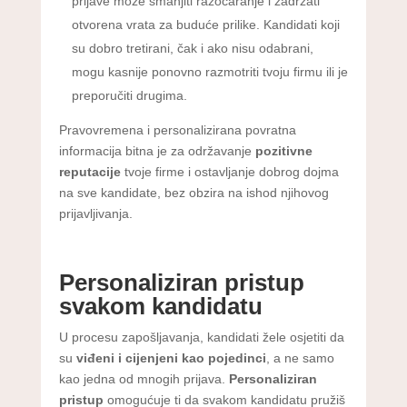
prijave može smanjiti razočaranje i zadržati
otvorena vrata za buduće prilike. Kandidati koji
su dobro tretirani, čak i ako nisu odabrani,
mogu kasnije ponovno razmotriti tvoju firmu ili je
preporučiti drugima.
Pravovremena i personalizirana povratna
informacija bitna je za održavanje
pozitivne
reputacije
tvoje firme i ostavljanje dobrog dojma
na sve kandidate, bez obzira na ishod njihovog
prijavljivanja.
Personaliziran pristup
svakom kandidatu
U procesu zapošljavanja, kandidati žele osjetiti da
su
viđeni i cijenjeni kao pojedinci
, a ne samo
kao jedna od mnogih prijava.
Personaliziran
pristup
omogućuje ti da svakom kandidatu pružiš