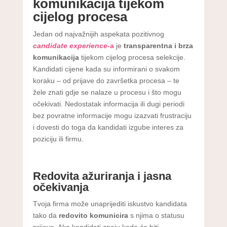
komunikacija tijekom
cijelog procesa
Jedan od najvažnijih aspekata pozitivnog
candidate experience
-a
je
transparentna i brza
komunikacija
tijekom cijelog procesa selekcije.
Kandidati cijene kada su informirani o svakom
koraku – od prijave do završetka procesa – te
žele znati gdje se nalaze u procesu i što mogu
očekivati. Nedostatak informacija ili dugi periodi
bez povratne informacije mogu izazvati frustraciju
i dovesti do toga da kandidati izgube interes za
poziciju ili firmu.
Redovita ažuriranja i jasna
očekivanja
Tvoja firma može unaprijediti iskustvo kandidata
tako da
redovito komunicira
s njima o statusu
prijave. Ako kandidati znaju kada će biti