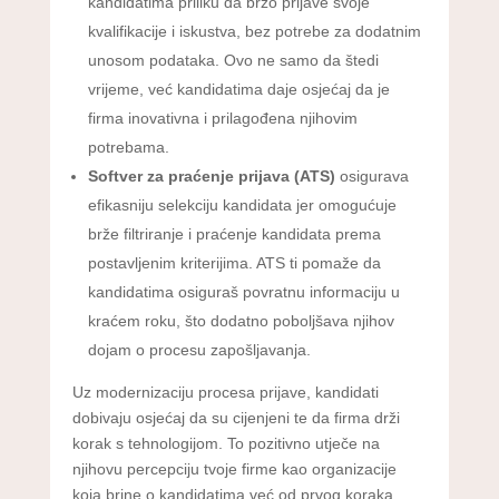
kandidatima priliku da brzo prijave svoje
kvalifikacije i iskustva, bez potrebe za dodatnim
unosom podataka. Ovo ne samo da štedi
vrijeme, već kandidatima daje osjećaj da je
firma inovativna i prilagođena njihovim
potrebama.
Softver za praćenje prijava (ATS)
osigurava
efikasniju selekciju kandidata jer omogućuje
brže filtriranje i praćenje kandidata prema
postavljenim kriterijima. ATS ti pomaže da
kandidatima osiguraš povratnu informaciju u
kraćem roku, što dodatno poboljšava njihov
dojam o procesu zapošljavanja.
Uz modernizaciju procesa prijave, kandidati
dobivaju osjećaj da su cijenjeni te da firma drži
korak s tehnologijom. To pozitivno utječe na
njihovu percepciju tvoje firme kao organizacije
koja brine o kandidatima već od prvog koraka.