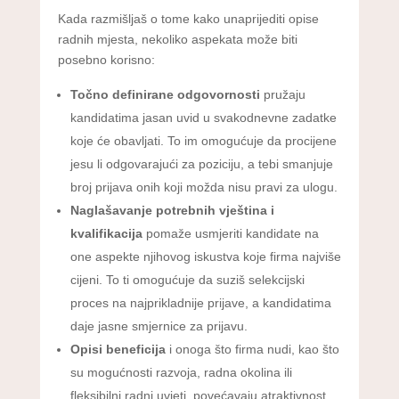
Kada razmišljaš o tome kako unaprijediti opise
radnih mjesta, nekoliko aspekata može biti
posebno korisno:
Točno definirane odgovornosti
pružaju
kandidatima jasan uvid u svakodnevne zadatke
koje će obavljati. To im omogućuje da procijene
jesu li odgovarajući za poziciju, a tebi smanjuje
broj prijava onih koji možda nisu pravi za ulogu.
Naglašavanje potrebnih vještina i
kvalifikacija
pomaže usmjeriti kandidate na
one aspekte njihovog iskustva koje firma najviše
cijeni. To ti omogućuje da suziš selekcijski
proces na najprikladnije prijave, a kandidatima
daje jasne smjernice za prijavu.
Opisi beneficija
i onoga što firma nudi, kao što
su mogućnosti razvoja, radna okolina ili
fleksibilni radni uvjeti, povećavaju atraktivnost