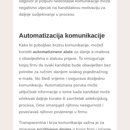
odgovor ili potpuni nedostatak komunikacije može
negativno utjecati na kandidatovu motivaciju za
daljnje sudjelovanje u procesu.
Automatizacija komunikacije
Kako bi poboljšao brzinu komunikacije, možeš
koristiti
automatizirane alate
za slanje e-mailova
s obavijestima o statusu prijave. To omogućuje
tvojoj firmi da svaki kandidat bude obaviješten bez
potrebe za ručnim slanjem svakog pojedinačnog
e-maila, što štedi vrijeme i osigurava dosljednu
komunikaciju. Automatizirana poruka može
uključivati informacije o tome kada kandidat može
očekivati daljnje korake ili završetak selekcijskog
procesa, čime smanjuješ njihovu nesigurnost i
povećavaš njihovo povjerenje u firmu.
Transparentna i brza komunikacija važna je za
stvaranje
pozitivnog dojma
o tvojoj firmi i jačanje