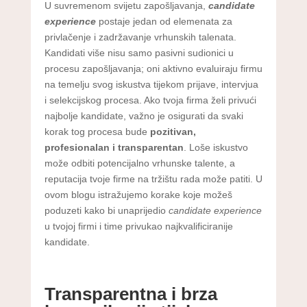
U suvremenom svijetu zapošljavanja,
candidate
experience
postaje jedan od elemenata za
privlačenje i zadržavanje vrhunskih talenata.
Kandidati više nisu samo pasivni sudionici u
procesu zapošljavanja; oni aktivno evaluiraju firmu
na temelju svog iskustva tijekom prijave, intervjua
i selekcijskog procesa. Ako tvoja firma želi privući
najbolje kandidate, važno je osigurati da svaki
korak tog procesa bude
pozitivan,
profesionalan i transparentan
. Loše iskustvo
može odbiti potencijalno vrhunske talente, a
reputacija tvoje firme na tržištu rada može patiti. U
ovom blogu istražujemo korake koje možeš
poduzeti kako bi unaprijedio
candidate experience
u tvojoj firmi i time privukao najkvalificiranije
kandidate.
Transparentna i brza