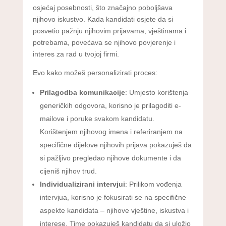
osjećaj posebnosti, što značajno poboljšava
njihovo iskustvo. Kada kandidati osjete da si
posvetio pažnju njihovim prijavama, vještinama i
potrebama, povećava se njihovo povjerenje i
interes za rad u tvojoj firmi.
Evo kako možeš personalizirati proces:
Prilagodba komunikacije
: Umjesto korištenja
generičkih odgovora, korisno je prilagoditi e-
mailove i poruke svakom kandidatu.
Korištenjem njihovog imena i referiranjem na
specifične dijelove njihovih prijava pokazuješ da
si pažljivo pregledao njihove dokumente i da
cijeniš njihov trud.
Individualizirani intervjui
: Prilikom vođenja
intervjua, korisno je fokusirati se na specifične
aspekte kandidata – njihove vještine, iskustva i
interese. Time pokazuješ kandidatu da si uložio