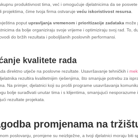
kupnu produktivnost tima, već i omogućuje djelatnicima da se posvet
li projektima, čime tvoja firma ostvaruje
veću iskoristivost resursa
.
 vještina poput
upravljanja vremenom
i
prioritizacije zadataka
može 
atnicima da bolje organiziraju svoje vrijeme i optimiziraju svoj rad. To, 
ovodi do bržih rezultata i poboljšanih poslovnih performansi.
anje kvalitete rada
rada direktno utječe na poslovne rezultate. Usavršavanje tehničkih i
meki
djelatnika rezultira kvalitetnijim rješenjima, što smanjuje potrebu za isp
a. Na primjer, djelatnici koji su prošli programe usavršavanja komunika
gu bolje surađivati unutar tima i s klijentima, smanjujući nesporazume 
ući rezultate projekata.
agodba promjenama na tržišt
om poslovanju, promjene su neizbježne, a tvoji djelatnici moraju biti 