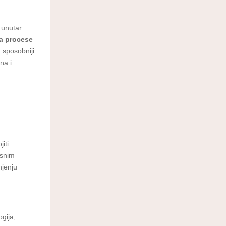
 unutar
ra procese
u sposobniji
na i
iti
snim
njenju
ogija,