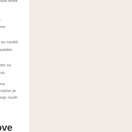
osti firme
e
vne
 su navikli
astalim
esto su
ove.
mna
 važan je
anje novih
ove