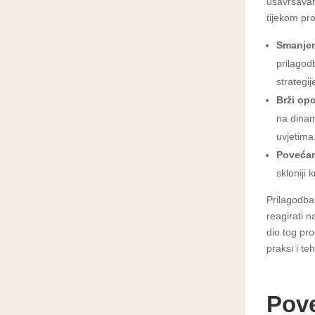
usavršavan
tijekom pr
Smanjen
prilagod
strategij
Brži op
na dinam
uvjetima
Povećan
skloniji
Prilagodba
reagirati 
dio tog pr
praksi i te
Pove