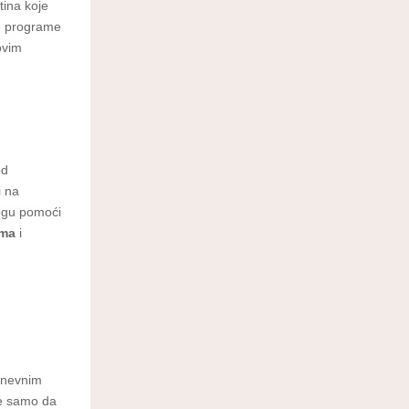
tina koje
e programe
ovim
od
i na
mogu pomoći
ima
i
odnevnim
ne samo da