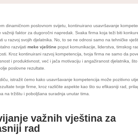
m dinamičnom poslovnom svijetu, kontinuirano usavršavanje kompete
e važniji faktor za dugoročni napredak. Svaka firma koja teži biti konku
i u razvoj svojih djelatnika. No, to se ne odnosi samo na tehničke vješ
stalno razvijati
meke vještine
poput komunikacije, liderstva, timskog ra
ivosti. Kroz kontinuirani razvoj kompetencija, tvoja firma ne samo da po
snost i produktivnost, već i jača motivaciju i angažiranost djelatnika, što
olje poslovne rezultate.
iču, istražit ćemo kako usavršavanje kompetencija može pozitivno utje
zultate tvoje firme, kroz različite aspekte kao što su efikasniji rad, pri
 na tržištu i poboljšana suradnja unutar tima.
ijanje važnih vještina za
asniji rad