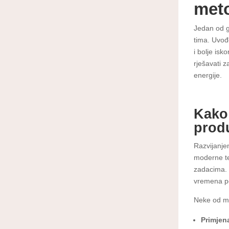
met
Jedan od g
tima. Uvođ
i bolje isk
rješavati 
energije.
Kako
prod
Razvijanjem
moderne te
zadacima. 
vremena po
Neke od me
Primjen