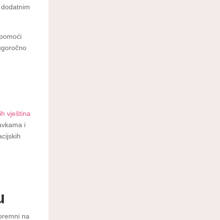
e dodatnim
pomoći
dugoročno
h vještina
ravkama i
cijskih
i
u
spremni na