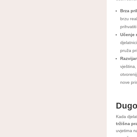
Brza pr
brzu reak
prihvati
Učenje 
djelatni
pruža pr
Razvijan
vještina
otvoreni
nove pri
Dugor
Kada djela
tržišna pr
uvjetima na