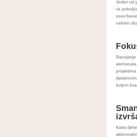
Jedan od g
će poboljš
usavršavanj
radnim oba
Fokus
Razvijanje
elemenata 
projektima
djelatnicim
boljom kva
Sman
izvrš
Kada djela
aktivnosti