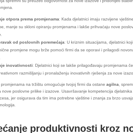
ja spremni su preuzeti odgovornost za nove izazove i pridonijeti stabiln
omjena.
je otpora prema promjenama
: Kada djelatnici imaju razvijene vještin
be, manje su skloni opiranju promjenama i lakše prihvaćaju nove poslo
e.
oravak od poslovnih poremećaja
: U kriznim situacijama, djelatnici koji
ične promjene mogu brže pomoći firmi da se oporavi i prilagodi novon
.
je inovativnosti
: Djelatnici koji se lakše prilagođavaju promjenama č
 kreativnom razmišljanju i pronalaženju inovativnih rješenja za nove izaz
 promjenama na tržištu omogućuje tvojoj firmi da ostane
agilna
, spre
na nove poslovne prilike i izazove. Usavršavanje kompetencija djelatnika
ocesa, jer osigurava da tim ima potrebne vještine i znanja za brzo usvaj
hnologija.
ćanje produktivnosti kroz n