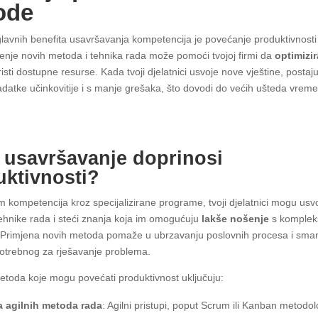
ode
lavnih benefita usavršavanja kompetencija je povećanje produktivnosti
enje novih metoda i tehnika rada može pomoći tvojoj firmi da
optimizi
oristi dostupne resurse. Kada tvoji djelatnici usvoje nove vještine, postaj
zadatke učinkovitije i s manje grešaka, što dovodi do većih ušteda vreme
 usavršavanje doprinosi
uktivnosti?
 kompetencija kroz specijalizirane programe, tvoji djelatnici mogu usvoj
hnike rada i steći znanja koja im omogućuju
lakše nošenje
s komplek
Primjena novih metoda pomaže u ubrzavanju poslovnih procesa i sma
trebnog za rješavanje problema.
toda koje mogu povećati produktivnost uključuju:
a agilnih metoda rada
: Agilni pristupi, poput Scrum ili Kanban metodol