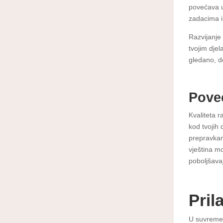
povećava u
zadacima i
Razvijanje
tvojim djel
gledano, d
Poveć
Kvaliteta 
kod tvojih 
prepravkam
vještina mo
poboljšavaj
Pril
U suvremen