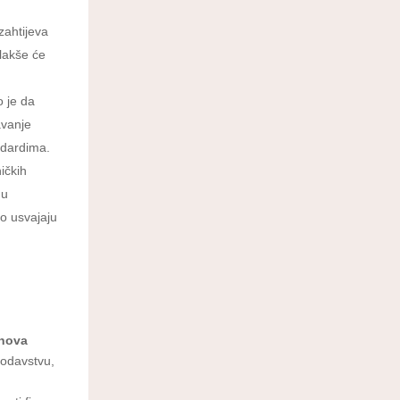
zahtijeva
 lakše će
o je da
avanje
ndardima.
ničkih
du
zo usvajaju
nova
nodavstvu,