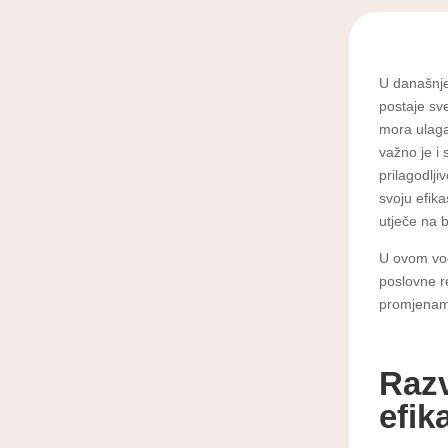
U današnje
postaje sv
mora ulagat
važno je i 
prilagodlj
svoju efika
utječe na b
U ovom vod
poslovne re
promjenama
Razv
efik