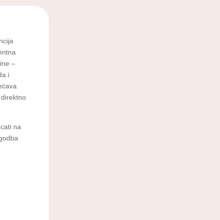
ncija
rentna
tine –
da i
većava
 direktno
cati na
lagodba