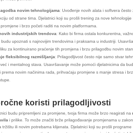
ilagodba novim tehnologijama
: Uvođenje novih alata i softvera često 
ciju od strane tima. Djelatnici koji su prošli trening za nove tehnologije
ti promjene i brzo početi raditi na novim platformama.
novih industrijskih trendova
: Kako bi firma ostala konkurentna, važn
ci budu upoznati s najnovijim trendovima i praksama u industriji. Usavrš
iliku za kontinuirano praćenje tih promjena i brzu prilagodbu novim sta
je fleksibilnog razmišljanja
: Prilagodljivost često nije samo stvar teh
, već i mentalnog stava. Usavršavanje može pomoći djelatnicima da bu
ji prema novim načinima rada, prihvaćaju promjene s manje stresa i br
stupe.
očne koristi prilagodljivosti
tnici budu pripremljeni za promjene, tvoja firma može brzo reagirati na
avila
i prilike. To može značiti brže prilagođavanje promjenama u zako
 tržištu ili novim potrebama klijenata. Djelatnici koji su prošli programe