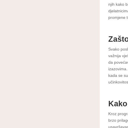
njih kako 
djelatnici
promjene t
Zašto
Svako posl
važnija vje
da povećav
izazovima.
kada se su
učinkovitos
Kako
Kroz progr
brzo prila
usavršava