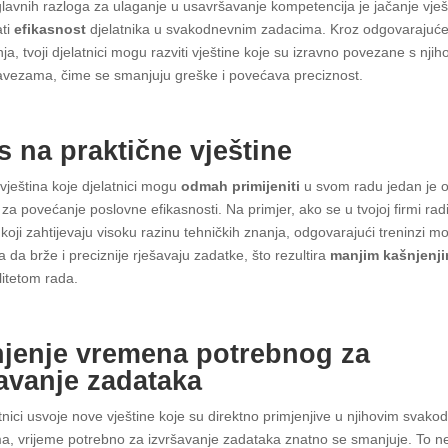
lavnih razloga za ulaganje u usavršavanje kompetencija je jačanje vješ
ati
efikasnost
djelatnika u svakodnevnim zadacima. Kroz odgovarajuć
a, tvoji djelatnici mogu razviti vještine koje su izravno povezane s njih
vezama, čime se smanjuju greške i povećava preciznost.
 na praktične vještine
 vještina koje djelatnici mogu
odmah primijeniti
u svom radu jedan je 
za povećanje poslovne efikasnosti. Na primjer, ako se u tvojoj firmi rad
 koji zahtijevaju visoku razinu tehničkih znanja, odgovarajući treninzi 
a da brže i preciznije rješavaju zadatke, što rezultira
manjim kašnjenj
litetom rada.
jenje vremena potrebnog za
avanje zadataka
tnici usvoje nove vještine koje su direktno primjenjive u njihovim svak
ma, vrijeme potrebno za izvršavanje zadataka znatno se smanjuje. To 