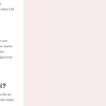
e
jesu li te
e sve
 ne samo
vim
sigurnost
i?
žu da se
jeri kako