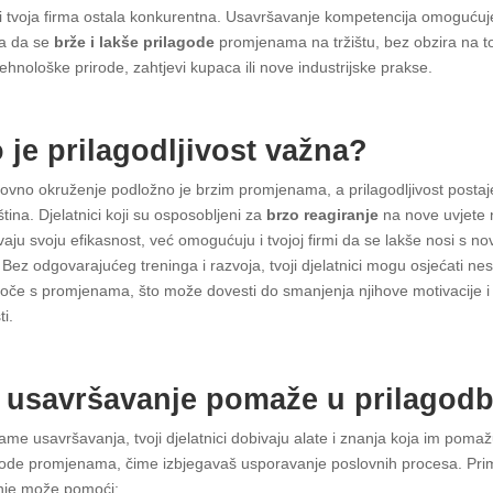
bi tvoja firma ostala konkurentna. Usavršavanje kompetencija omogućuj
ma da se
brže i lakše prilagode
promjenama na tržištu, bez obzira na to 
ehnološke prirode, zahtjevi kupaca ili nove industrijske prakse.
 je prilagodljivost važna?
ovno okruženje podložno je brzim promjenama, a prilagodljivost postaj
ština. Djelatnici koji su osposobljeni za
brzo reagiranje
na nove uvjete
aju svoju efikasnost, već omogućuju i tvojoj firmi da se lakše nosi s no
 Bez odgovarajućeg treninga i razvoja, tvoji djelatnici mogu osjećati ne
oče s promjenama, što može dovesti do smanjenja njihove motivacije i
ti.
 usavršavanje pomaže u prilagodb
ame usavršavanja, tvoji djelatnici dobivaju alate i znanja koja im poma
gode promjenama, čime izbjegavaš usporavanje poslovnih procesa. Prim
nje može pomoći: