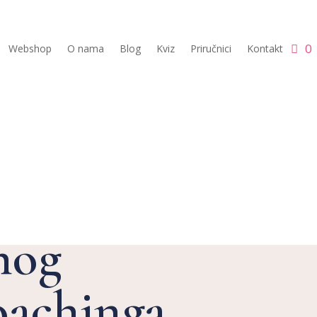
0
Webshop
O nama
Blog
Kviz
Priručnici
Kontakt
efiti
nog
oachinga