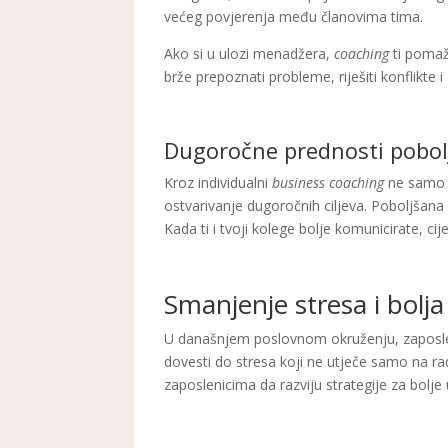
većeg povjerenja među članovima tima.
Ako si u ulozi menadžera,
coaching
ti pomaže
brže prepoznati probleme, riješiti konflikte i
Dugoročne prednosti pobol
Kroz individualni
business coaching
ne samo d
ostvarivanje dugoročnih ciljeva. Poboljšana
Kada ti i tvoji kolege bolje komunicirate, ci
Smanjenje stresa i bolj
U današnjem poslovnom okruženju, zaposlen
dovesti do stresa koji ne utječe samo na ra
zaposlenicima da razviju strategije za bolj