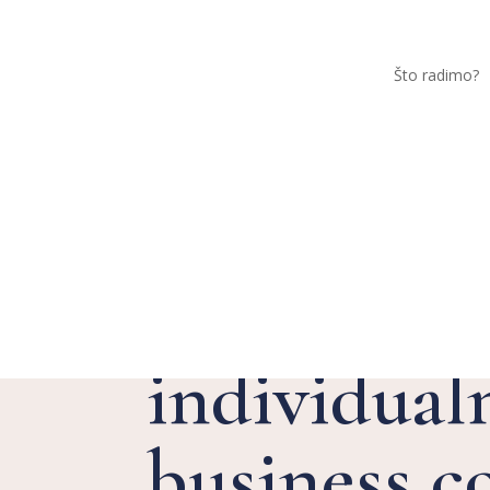
Što radimo?
Koji su ben
individual
business c