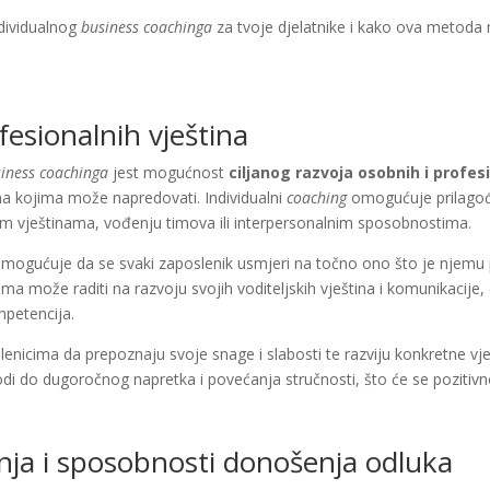
ndividualnog
business coachinga
za tvoje djelatnike i kako ova metoda
.
fesionalnih vještina
siness coachinga
jest mogućnost
ciljanog razvoja osobnih i profes
 na kojima može napredovati. Individualni
coaching
omogućuje prilagođe
čkim vještinama, vođenju timova ili interpersonalnim sposobnostima.
mogućuje da se svaki zaposlenik usmjeri na točno ono što je njemu po
a može raditi na razvoju svojih voditeljskih vještina i komunikacije
mpetencija.
lenicima da prepoznaju svoje snage i slabosti te razviju konkretne v
odi do dugoročnog napretka i povećanja stručnosti, što će se pozitivno 
ja i sposobnosti donošenja odluka