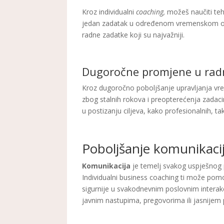
Kroz individualni
coaching,
možeš naučiti te
jedan zadatak u određenom vremenskom okvi
radne zadatke koji su najvažniji.
Dugoročne promjene u ra
Kroz dugoročno poboljšanje upravljanja vr
zbog stalnih rokova i preopterećenja zadac
u postizanju ciljeva, kako profesionalnih, ta
Poboljšanje komunikacij
Komunikacija
je temelj svakog uspješnog p
Individualni business coaching ti može pomo
sigurnije u svakodnevnim poslovnim interakc
javnim nastupima, pregovorima ili jasnijem