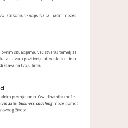
voj stil komunikacije. Na taj način, možeš
lovnim situacijama, već stvaraš temelj za
ata i stvara pozitivniju atmosferu u timu.
odražava na tvoju firmu.
ta
i stalnim promjenama. Ova dinamika može
dividualni
business coaching
može pomoći
slovnog života.