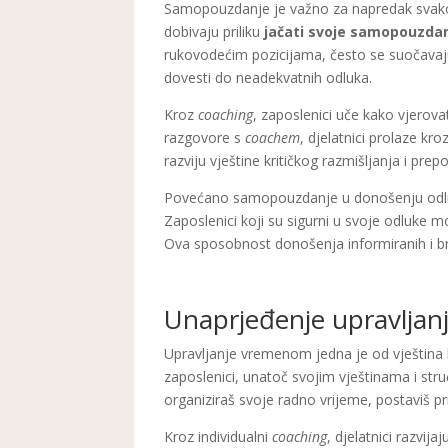
Samopouzdanje je važno za napredak svakog 
dobivaju priliku
jačati svoje samopouzda
rukovodećim pozicijama, često se suočavaju
dovesti do neadekvatnih odluka.
Kroz
coaching
, zaposlenici uče kako vjerovat
razgovore s
coachem
, djelatnici prolaze kro
razviju vještine kritičkog razmišljanja i pre
Povećano samopouzdanje u donošenju odluka
Zaposlenici koji su sigurni u svoje odluke 
Ova sposobnost donošenja informiranih i br
Unaprjeđenje upravljan
Upravljanje vremenom jedna je od vještina ko
zaposlenici, unatoč svojim vještinama i struč
organiziraš svoje radno vrijeme, postaviš pr
Kroz individualni
coaching
, djelatnici razvija