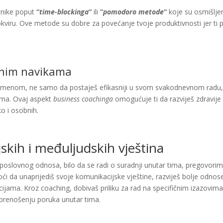
hnike poput
“
time-blockinga
“
ili
“
pomodoro metode
“
koje su osmišljen
ru. Ove metode su dobre za povećanje tvoje produktivnosti jer ti po
dnim navikama
emenom, ne samo da postaješ efikasniji u svom svakodnevnom radu, v
ima. Ovaj aspekt
business coachinga
omogućuje ti da razviješ zdravije
ko i osobnih.
skih i međuljudskih vještina
oslovnog odnosa, bilo da se radi o suradnji unutar tima, pregovorima 
ći da unaprijediš svoje komunikacijske vještine, razviješ bolje odnose
ijama. Kroz coaching, dobivaš priliku za rad na specifičnim izazovima 
 prenošenju poruka unutar tima.