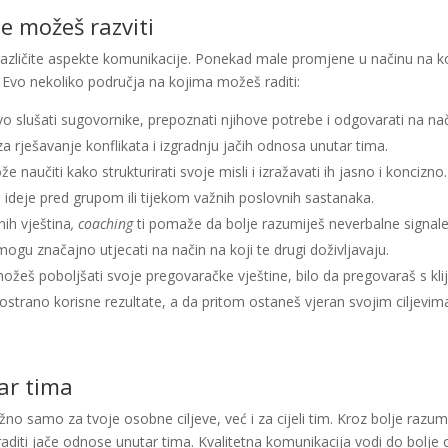
e možeš razviti
azličite aspekte komunikacije. Ponekad male promjene u načinu na ko
 Evo nekoliko područja na kojima možeš raditi:
vo slušati sugovornike, prepoznati njihove potrebe i odgovarati na nači
a rješavanje konflikata i izgradnju jačih odnosa unutar tima.
e naučiti kako strukturirati svoje misli i izražavati ih jasno i koncizn
 ideje pred grupom ili tijekom važnih poslovnih sastanaka.
nih vještina
, coaching
ti pomaže da bolje razumiješ neverbalne signale 
 mogu značajno utjecati na način na koji te drugi doživljavaju.
ožeš poboljšati svoje pregovaračke vještine, bilo da pregovaraš s klij
ostrano korisne rezultate, a da pritom ostaneš vjeran svojim ciljevima
ar tima
žno samo za tvoje osobne ciljeve, već i za cijeli tim. Kroz bolje razu
raditi jače odnose unutar tima. Kvalitetna komunikacija vodi do bolj