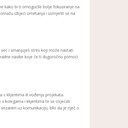
e kako bi ti omogućile bolje fokusiranje na
mažu izbjeći ometanja i usmjeriti se na
eć i smanjuješ stres koji može nastati
 radne navike koje će ti dugoročno pomoći
s klijentima ili vođenju projekata.
 s kolegama i klijentima te se osjećaš
vezanim uz komunikaciju, bilo da je riječ o