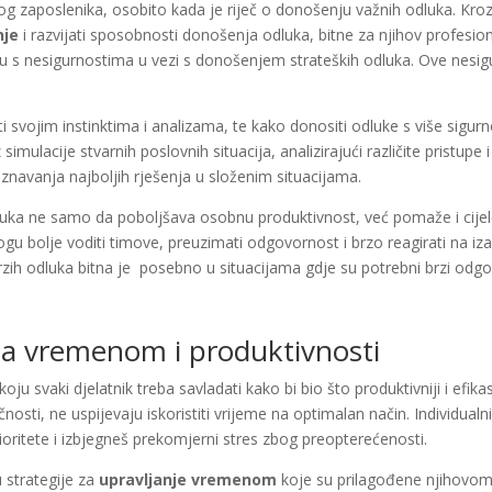
zaposlenika, osobito kada je riječ o donošenju važnih odluka. Kroz 
nje
i razvijati sposobnosti donošenja odluka, bitne za njihov profesion
 s nesigurnostima u vezi s donošenjem strateških odluka. Ove nesig
i svojim instinktima i analizama, te kako donositi odluke s više sigurn
z simulacije stvarnih poslovnih situacija, analizirajući različite pristu
poznavanja najboljih rješenja u složenim situacijama.
 ne samo da poboljšava osobnu produktivnost, već pomaže i cijelom 
mogu bolje voditi timove, preuzimati odgovornost i brzo reagirati na
zih odluka bitna je posebno u situacijama gdje su potrebni brzi odgo
ja vremenom i produktivnosti
ju svaki djelatnik treba savladati kako bi bio što produktivniji i efik
nosti, ne uspijevaju iskoristiti vrijeme na optimalan način. Individualn
ioritete i izbjegneš prekomjerni stres zbog preopterećenosti.
ju strategije za
upravljanje vremenom
koje su prilagođene njihovom