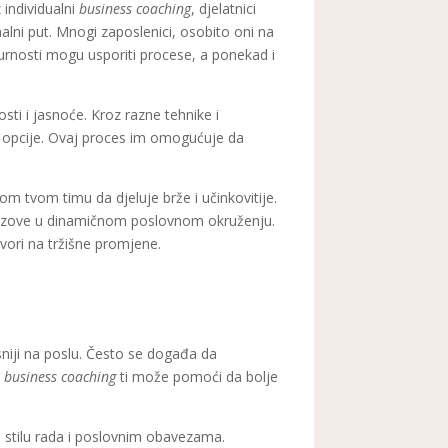
individualni
business coaching
, djelatnici
alni put. Mnogi zaposlenici, osobito oni na
urnosti mogu usporiti procese, a ponekad i
osti i jasnoće. Kroz razne tehnike i
pe i opcije. Ovaj proces im omogućuje da
tvom timu da djeluje brže i učinkovitije.
 izazove u dinamičnom poslovnom okruženju.
vori na tržišne promjene.
asniji na poslu. Često se događa da
i
business coaching
ti može pomoći da bolje
 stilu rada i poslovnim obavezama.