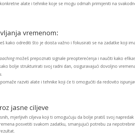
konkretne alate i tehnike koje se mogu odmah primijeniti na svakodn
avljanja vremenom:
ćeš kako odrediti što je doista važno i fokusirati se na zadatke koji imaj
coaching
možeš prepoznati signale preopterećenja i naučiti kako efikasno
kako bolje strukturirati svoj radni dan, osiguravajući dovoljno vremen
u.
 pomaže razviti alate i tehnike koji će ti omogućiti da redovito ispunja
oz jasne ciljeve
snih, mjerljivih ciljeva koji ti omogućuju da bolje pratiš svoj napreda
o vremena posvetiti svakom zadatku, smanjujući potrebu za nepotreb
ezultat.