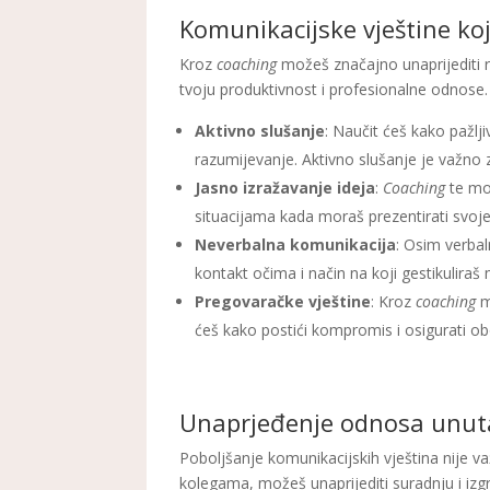
Komunikacijske vještine koj
Kroz
coaching
možeš značajno unaprijediti r
tvoju produktivnost i profesionalne odnose.
Aktivno slušanje
: Naučit ćeš kako pažlji
razumijevanje. Aktivno slušanje je važno z
Jasno izražavanje ideja
:
Coaching
te mož
situacijama kada moraš prezentirati svoje
Neverbalna komunikacija
: Osim verbal
kontakt očima i način na koji gestikuliraš
Pregovaračke vještine
: Kroz
coaching
m
ćeš kako postići kompromis i osigurati ob
Unaprjeđenje odnosa unut
Poboljšanje komunikacijskih vještina nije va
kolegama, možeš unaprijediti suradnju i izg