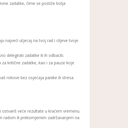
evne zadatke, čime se postiže bolja
u najveći utjecaj na tvoj rad i ciljeve tvoje
 delegirati zadatke ili ih odbaciti.
a za kritične zadatke, kao i za pauze koje
vaš rokove bez osjećaja panike ili stresa.
k i ostvariš veće rezultate u kraćem vremenu.
nim radom ili prekomjernim zadržavanjem na