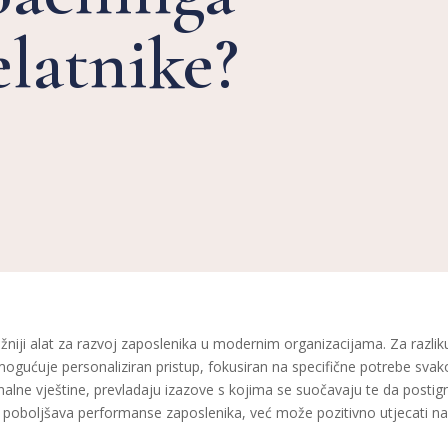
elatnike?
žniji alat za razvoj zaposlenika u modernim organizacijama. Za razliku
ogućuje personaliziran pristup, fokusiran na specifične potrebe sv
nalne vještine, prevladaju izazove s kojima se suočavaju te da posti
poboljšava performanse zaposlenika, već može pozitivno utjecati na ci