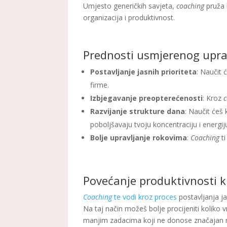
Umjesto generičkih savjeta,
coaching
pruža 
organizacija i produktivnost.
Prednosti usmjerenog upr
Postavljanje jasnih prioriteta
: Naučit 
firme.
Izbjegavanje preopterećenosti
: Kroz
Razvijanje strukture dana
: Naučit ćeš 
poboljšavaju tvoju koncentraciju i energij
Bolje upravljanje rokovima
:
Coaching
ti
Povećanje produktivnosti kr
Coaching
te vodi kroz proces
postavljanja ja
Na taj način možeš bolje procijeniti kolik
manjim zadacima koji ne donose značajan r