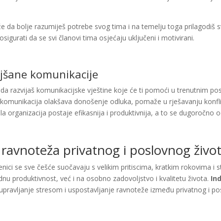
 da bolje razumiješ potrebe svog tima i na temelju toga prilagodiš s
 osigurati da se svi članovi tima osjećaju uključeni i motivirani.
jšane komunikacije
a razvijaš komunikacijske vještine koje će ti pomoći u trenutnim pos
 komunikacija olakšava donošenje odluka, pomaže u rješavanju konflik
jela organizacija postaje efikasnija i produktivnija, a to se dugoročno 
a ravnoteža privatnog i poslovnog živo
ici se sve češće suočavaju s velikim pritiscima, kratkim rokovima 
dnu produktivnost, već i na osobno zadovoljstvo i kvalitetu života.
In
e upravljanje stresom i uspostavljanje ravnoteže između privatnog i po