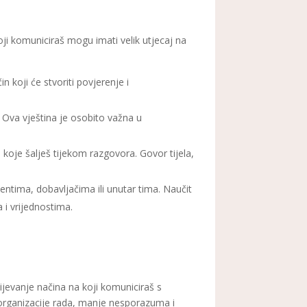
ji komuniciraš mogu imati velik utjecaj na
n koji će stvoriti povjerenje i
o. Ova vještina je osobito važna u
koje šalješ tijekom razgovora. Govor tijela,
entima, dobavljačima ili unutar tima. Naučit
 i vrijednostima.
mijevanje načina na koji komuniciraš s
e organizacije rada, manje nesporazuma i