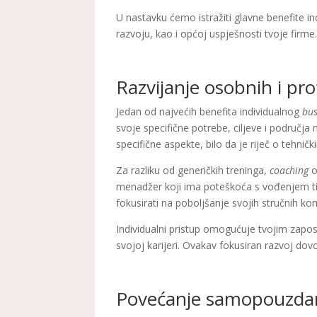
U nastavku ćemo istražiti glavne benefite i
razvoju, kao i općoj uspješnosti tvoje firme
Razvijanje osobnih i pro
Jedan od najvećih benefita individualnog
bu
svoje specifične potrebe, ciljeve i područja
specifične aspekte, bilo da je riječ o tehni
Za razliku od generičkih treninga,
coaching
o
menadžer koji ima poteškoća s vođenjem tim
fokusirati na poboljšanje svojih stručnih ko
Individualni pristup omogućuje tvojim zapos
svojoj karijeri. Ovakav fokusiran razvoj dov
Povećanje samopouzdan