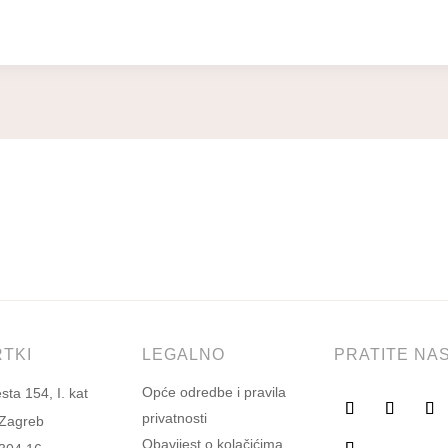
RTKI
LEGALNO
PRATITE NA
Opće odredbe i pravila
ta 154, I. kat
privatnosti
 Zagreb
Obavijest o kolačićima