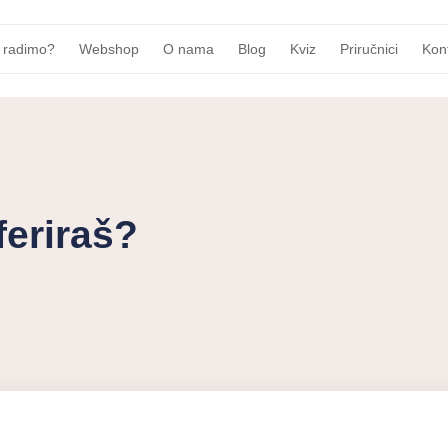
 radimo?
Webshop
O nama
Blog
Kviz
Priručnici
Kon
feriraš?