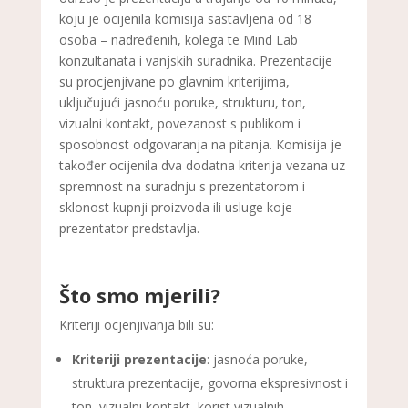
koju je ocijenila komisija sastavljena od 18
osoba – nadređenih, kolega te Mind Lab
konzultanata i vanjskih suradnika. Prezentacije
su procjenjivane po glavnim kriterijima,
uključujući jasnoću poruke, strukturu, ton,
vizualni kontakt, povezanost s publikom i
sposobnost odgovaranja na pitanja. Komisija je
također ocijenila dva dodatna kriterija vezana uz
spremnost na suradnju s prezentatorom i
sklonost kupnji proizvoda ili usluge koje
prezentator predstavlja.
Što smo mjerili?
Kriteriji ocjenjivanja bili su:
Kriteriji prezentacije
: jasnoća poruke,
struktura prezentacije, govorna ekspresivnost i
ton, vizualni kontakt, korist vizualnih