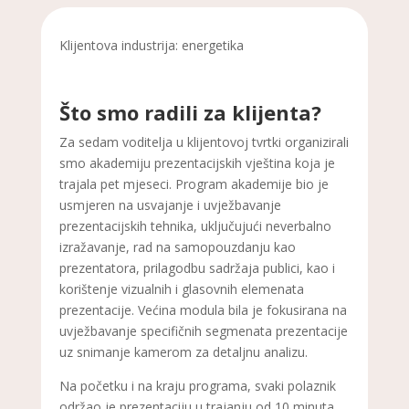
Klijentova industrija: energetika
Što smo radili za klijenta?
Za sedam voditelja u klijentovoj tvrtki organizirali
smo akademiju prezentacijskih vještina koja je
trajala pet mjeseci. Program akademije bio je
usmjeren na usvajanje i uvježbavanje
prezentacijskih tehnika, uključujući neverbalno
izražavanje, rad na samopouzdanju kao
prezentatora, prilagodbu sadržaja publici, kao i
korištenje vizualnih i glasovnih elemenata
prezentacije. Većina modula bila je fokusirana na
uvježbavanje specifičnih segmenata prezentacije
uz snimanje kamerom za detaljnu analizu.
Na početku i na kraju programa, svaki polaznik
održao je prezentaciju u trajanju od 10 minuta,