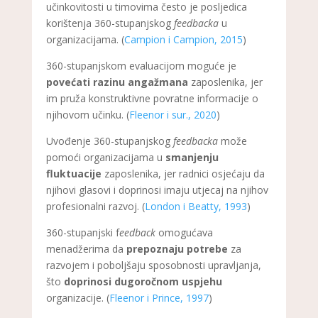
učinkovitosti u timovima često je posljedica
korištenja 360-stupanjskog
feedbacka
u
organizacijama. (
Campion i Campion, 2015
)
360-stupanjskom evaluacijom moguće je
povećati razinu angažmana
zaposlenika, jer
im pruža konstruktivne povratne informacije o
njihovom učinku. (
Fleenor i sur., 2020
)
Uvođenje 360-stupanjskog
feedbacka
može
pomoći organizacijama u
smanjenju
fluktuacije
zaposlenika, jer radnici osjećaju da
njihovi glasovi i doprinosi imaju utjecaj na njihov
profesionalni razvoj. (
London i Beatty, 1993
)
360-stupanjski f
eedback
omogućava
menadžerima da
prepoznaju potrebe
za
razvojem i poboljšaju sposobnosti upravljanja,
što
doprinosi dugoročnom uspjehu
organizacije. (
Fleenor i Prince, 1997
)