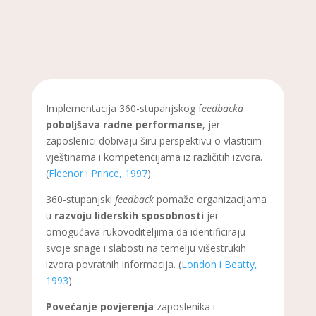
Implementacija 360-stupanjskog f
eedbacka
poboljšava radne performanse
, jer
zaposlenici dobivaju širu perspektivu o vlastitim
vještinama i kompetencijama iz različitih izvora.
(
Fleenor i Prince, 1997
)
360-stupanjski
feedback
pomaže organizacijama
u
razvoju liderskih sposobnosti
jer
omogućava rukovoditeljima da identificiraju
svoje snage i slabosti na temelju višestrukih
izvora povratnih informacija. (
London i Beatty,
1993
)
Povećanje povjerenja
zaposlenika i