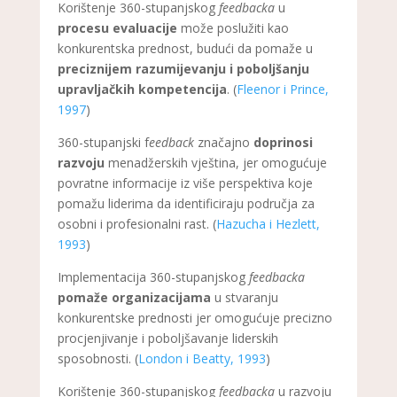
Korištenje 360-stupanjskog
feedbacka
u
procesu evaluacije
može poslužiti kao
konkurentska prednost, budući da pomaže u
preciznijem razumijevanju i poboljšanju
upravljačkih kompetencija
. (
Fleenor i Prince,
1997
)
360-stupanjski f
eedback
značajno
doprinosi
razvoju
menadžerskih vještina, jer omogućuje
povratne informacije iz više perspektiva koje
pomažu liderima da identificiraju područja za
osobni i profesionalni rast. (
Hazucha i Hezlett,
1993
)
Implementacija 360-stupanjskog
feedbacka
pomaže organizacijama
u stvaranju
konkurentske prednosti jer omogućuje precizno
procjenjivanje i poboljšavanje liderskih
sposobnosti. (
London i Beatty, 1993
)
Korištenje 360-stupanjskog
feedbacka
u razvoju