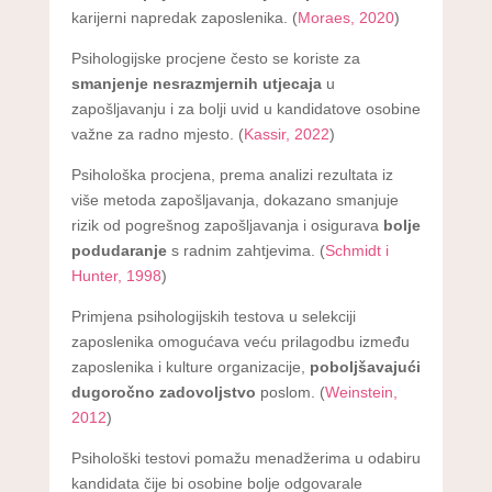
karijerni napredak zaposlenika. (
Moraes, 2020
)
Psihologijske procjene često se koriste za
smanjenje nesrazmjernih utjecaja
u
zapošljavanju i za bolji uvid u kandidatove osobine
važne za radno mjesto. (
Kassir, 2022
)
Psihološka procjena, prema analizi rezultata iz
više metoda zapošljavanja, dokazano smanjuje
rizik od pogrešnog zapošljavanja i osigurava
bolje
podudaranje
s radnim zahtjevima. (
Schmidt i
Hunter, 1998
)
Primjena psihologijskih testova u selekciji
zaposlenika omogućava veću prilagodbu između
zaposlenika i kulture organizacije,
poboljšavajući
dugoročno zadovoljstvo
poslom. (
Weinstein,
2012
)
Psihološki testovi pomažu menadžerima u odabiru
kandidata čije bi osobine bolje odgovarale