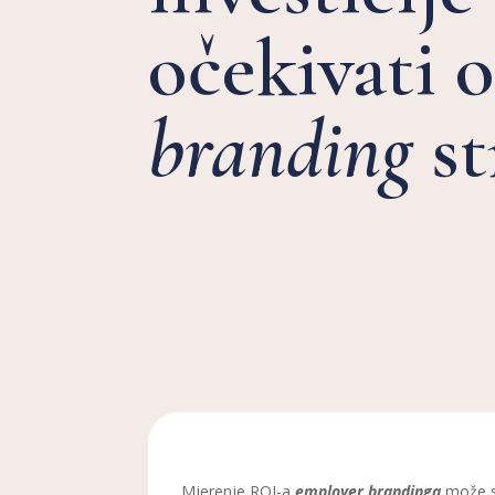
očekivati 
branding
st
Mjerenje ROI-a
employer brandinga
može s