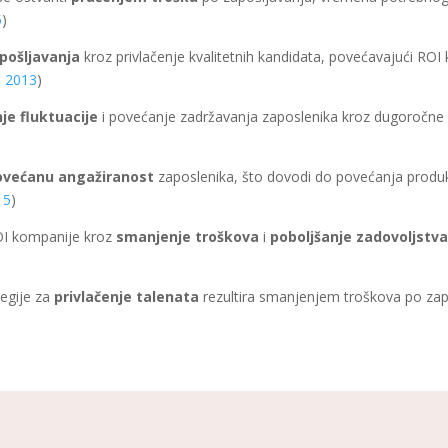
5
)
pošljavanja
kroz privlačenje kvalitetnih kandidata, povećavajući RO
, 2013
)
je fluktuacije
i povećanje zadržavanja zaposlenika kroz dugoročne s
ovećanu angažiranost
zaposlenika, što dovodi do povećanja produk
15
)
I kompanije kroz
smanjenje troškova
i
poboljšanje zadovoljstv
egije za
privlačenje talenata
rezultira smanjenjem troškova po zap