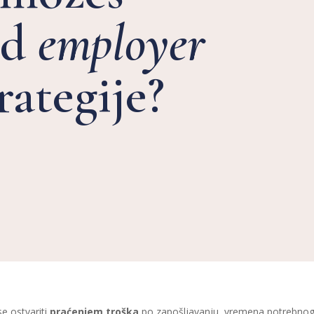
od
employer
rategije?
e ostvariti
praćenjem troška
po zapošljavanju, vremena potrebnog 