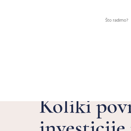
Što radimo?
Razvoj i implementacija e
strategije
Koliki pov
investicij