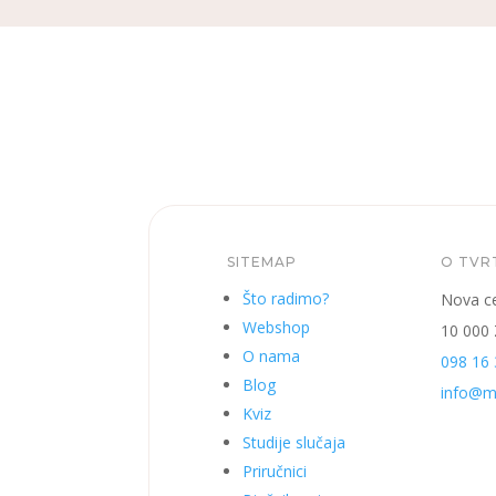
SITEMAP
O TVR
Što radimo?
Nova ce
Webshop
10 000
O nama
098 16 
Blog
info@mi
Kviz
Studije slučaja
Priručnici