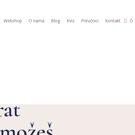
0
Webshop
O nama
Blog
Kviz
Priručnici
Kontakt
mployer branding
rat
e možeš