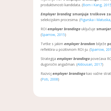
produktivnosti kandidata. (
Born i Kang, 201
Employer branding
smanjuje troškove za
selekcijskim procesima. (
Figurska i Matuska
ROI
employer brandinga
uključuje
smanjen
(
Sparrow, 2015
)
Tvrtke s jakim
employer brandom
bilježe
p
reflektira u pozitivnom ROI-ju. (
Sparrow, 20
Strategija
employer brandinga
povećava RO
dugoročni angažman. (
Aldousari, 2017
)
Razvoj
employer brandinga
kao važne strat
(
Poti, 2008
)