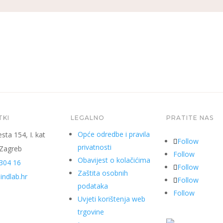
TKI
LEGALNO
PRATITE NAS
Opće odredbe i pravila
sta 154, I. kat
Follow
privatnosti
 Zagreb
Follow
Obavijest o kolačićima
304 16
Follow
Zaštita osobnih
ndlab.hr
Follow
podataka
Follow
Uvjeti korištenja web
trgovine