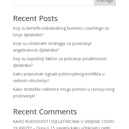
Pretraga
Recent Posts
Koji su benefiti individualnog business coachinga za
tvoje djelatnike?
Koje su učinkovite strategije za povećanje
angažiranosti djelatnika?
Koji su najvažniji faktori za poticanje proaktivnosti
djelatnika?
Kako prepoznati signale potencijalnog konflikta u
radnom okruženju?
Kako strateške radionice mogu pomoći u razvoju tvog
poslovanja?
Recent Comments
KAKO RUKOVODITI DJELATNICIMA U VRIJEME COVID-
19 KRIZE? – Dura
o
15 savjeta kako učinkovito raditi