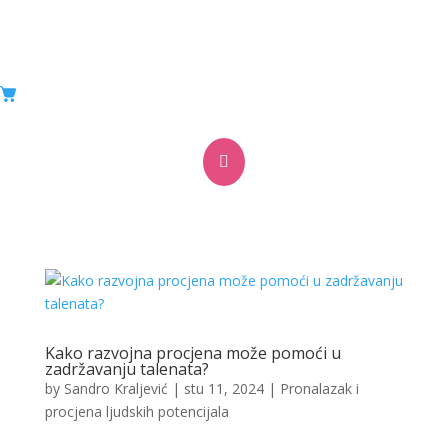
Koje su glavne prednosti head huntinga za
tvoju firmu?

by
Sandro Kraljević
|
stu 11, 2024
|
Pronalazak i
procjena ljudskih potencijala
Kako razvojna procjena može pomoći u
zadržavanju talenata?
by
Sandro Kraljević
|
stu 11, 2024
|
Pronalazak i
procjena ljudskih potencijala